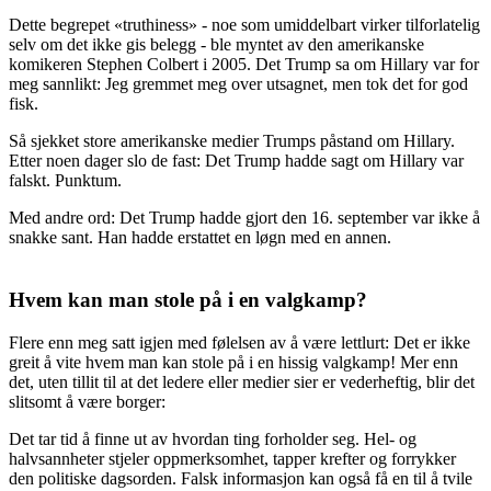
Dette begrepet «truthiness» - noe som umiddelbart virker tilforlatelig
selv om det ikke gis belegg - ble myntet av den amerikanske
komikeren Stephen Colbert i 2005. Det Trump sa om Hillary var for
meg sannlikt: Jeg gremmet meg over utsagnet, men tok det for god
fisk.
Så sjekket store amerikanske medier Trumps påstand om Hillary.
Etter noen dager slo de fast: Det Trump hadde sagt om Hillary var
falskt. Punktum.
Med andre ord: Det Trump hadde gjort den 16. september var ikke å
snakke sant. Han hadde erstattet en løgn med en annen.
Hvem kan man stole på i en valgkamp?
Flere enn meg satt igjen med følelsen av å være lettlurt: Det er ikke
greit å vite hvem man kan stole på i en hissig valgkamp! Mer enn
det, uten tillit til at det ledere eller medier sier er vederheftig, blir det
slitsomt å være borger:
Det tar tid å finne ut av hvordan ting forholder seg. Hel- og
halvsannheter stjeler oppmerksomhet, tapper krefter og forrykker
den politiske dagsorden. Falsk informasjon kan også få en til å tvile