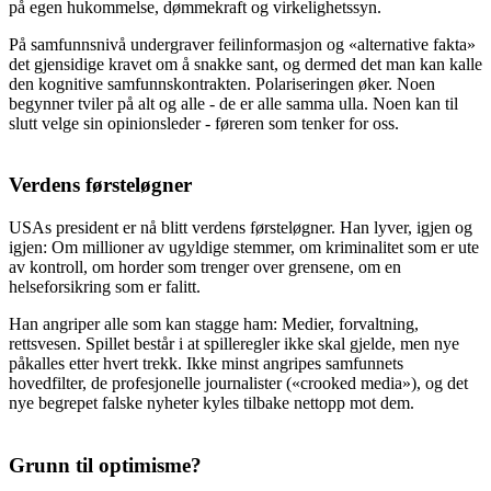
på egen hukommelse, dømmekraft og virkelighetssyn.
På samfunnsnivå undergraver feilinformasjon og «alternative fakta»
det gjensidige kravet om å snakke sant, og dermed det man kan kalle
den kognitive samfunnskontrakten. Polariseringen øker. Noen
begynner tviler på alt og alle - de er alle samma ulla. Noen kan til
slutt velge sin opinionsleder - føreren som tenker for oss.
Verdens førsteløgner
USAs president er nå blitt verdens førsteløgner. Han lyver, igjen og
igjen: Om millioner av ugyldige stemmer, om kriminalitet som er ute
av kontroll, om horder som trenger over grensene, om en
helseforsikring som er falitt.
Han angriper alle som kan stagge ham: Medier, forvaltning,
rettsvesen. Spillet består i at spilleregler ikke skal gjelde, men nye
påkalles etter hvert trekk. Ikke minst angripes samfunnets
hovedfilter, de profesjonelle journalister («crooked media»), og det
nye begrepet falske nyheter kyles tilbake nettopp mot dem.
Grunn til optimisme?