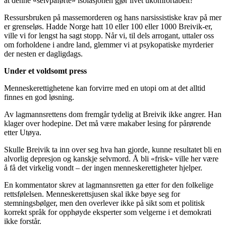
at denne «selvpåførte» isolasjonen gjør livet ukomfortabelt?
Ressursbruken på massemorderen og hans narsissistiske krav på mer
er grenseløs. Hadde Norge hatt 10 eller 100 eller 1000 Breivik-er,
ville vi for lengst ha sagt stopp. Når vi, til dels arrogant, uttaler oss
om forholdene i andre land, glemmer vi at psykopatiske myrderier
der nesten er dagligdags.
Under et voldsomt press
Menneskerettighetene kan forvirre med en utopi om at det alltid
finnes en god løsning.
Av lagmannsrettens dom fremgår tydelig at Breivik ikke angrer. Han
klager over hodepine. Det må være makaber lesing for pårørende
etter Utøya.
Skulle Breivik ta inn over seg hva han gjorde, kunne resultatet bli en
alvorlig depresjon og kanskje selvmord. Å bli «frisk» ville her være
å få det virkelig vondt – der ingen menneskerettigheter hjelper.
En kommentator skrev at lagmannsretten ga etter for den folkelige
rettsfølelsen. Menneskerettsjusen skal ikke bøye seg for
stemningsbølger, men den overlever ikke på sikt som et politisk
korrekt språk for opphøyde eksperter som velgerne i et demokrati
ikke forstår.