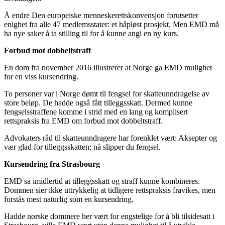
Å endre Den europeiske menneskerettskonvensjon forutsetter
enighet fra alle 47 medlemsstater: et håpløst prosjekt. Men EMD må
ha nye saker å ta stilling til for å kunne angi en ny kurs.
Forbud mot dobbeltstraff
En dom fra november 2016 illustrerer at Norge ga EMD mulighet
for en viss kursendring.
To personer var i Norge dømt til fengsel for skatteunndragelse av
store beløp. De hadde også fått tilleggsskatt. Dermed kunne
fengselsstraffene komme i strid med en lang og komplisert
rettspraksis fra EMD om forbud mot dobbeltstraff.
Advokaters råd til skatteunndragere har forenklet vært: Aksepter og
vær glad for tilleggsskatten; nå slipper du fengsel.
Kursendring fra Strasbourg
EMD sa imidlertid at tilleggsskatt og straff kunne kombineres.
Dommen sier ikke uttrykkelig at tidligere rettspraksis fravikes, men
forstås mest naturlig som en kursendring.
Hadde norske dommere her vært for engstelige for å bli tilsidesatt i