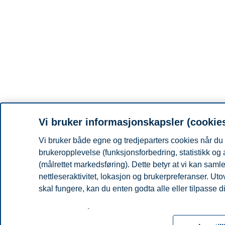
Vi bruker informasjonskapsler (cookie
Vi bruker både egne og tredjeparters cookies når du 
brukeropplevelse (funksjonsforbedring, statistikk og
(målrettet markedsføring). Dette betyr at vi kan sam
nettleseraktivitet, lokasjon og brukerpreferanser. Ut
skal fungere, kan du enten godta alle eller tilpasse d
Les mer om våre informasjonskapsler, hvilke opplysni
for informasjonskapsler. Du kan når som helst endre el