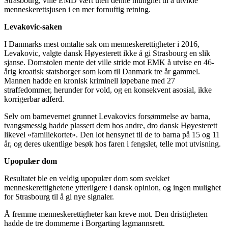
Strasbourg, ville EMD vært uten denne mulighet til å utvikle
menneskerettsjusen i en mer fornuftig retning.
Levakovic-saken
I Danmarks mest omtalte sak om menneskerettigheter i 2016,
Levakovic, valgte dansk Høyesterett ikke å gi Strasbourg en slik
sjanse. Domstolen mente det ville stride mot EMK å utvise en 46-
årig kroatisk statsborger som kom til Danmark tre år gammel.
Mannen hadde en kronisk kriminell løpebane med 27
straffedommer, herunder for vold, og en konsekvent asosial, ikke
korrigerbar adferd.
Selv om barnevernet grunnet Levakovics forsømmelse av barna,
tvangsmessig hadde plassert dem hos andre, dro dansk Høyesterett
likevel «familiekortet». Den lot hensynet til de to barna på 15 og 11
år, og deres ukentlige besøk hos faren i fengslet, telle mot utvisning.
Upopulær dom
Resultatet ble en veldig upopulær dom som svekket
menneskerettighetene ytterligere i dansk opinion, og ingen mulighet
for Strasbourg til å gi nye signaler.
Å fremme menneskerettigheter kan kreve mot. Den dristigheten
hadde de tre dommerne i Borgarting lagmannsrett.