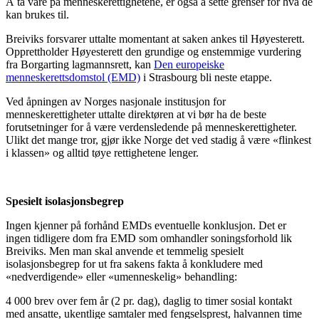
Å ta vare på menneskerettighetene, er også å sette grenser for hva de
kan brukes til.
Breiviks forsvarer uttalte momentant at saken ankes til Høyesterett.
Opprettholder Høyesterett den grundige og enstemmige vurdering
fra Borgarting lagmannsrett, kan
Den europeiske
menneskerettsdomstol (EMD)
i Strasbourg bli neste etappe.
Ved åpningen av Norges nasjonale institusjon for
menneskerettigheter uttalte direktøren at vi bør ha de beste
forutsetninger for å være verdensledende på menneskerettigheter.
Ulikt det mange tror, gjør ikke Norge det ved stadig å være «flinkest
i klassen» og alltid tøye rettighetene lenger.
Spesielt isolasjonsbegrep
Ingen kjenner på forhånd EMDs eventuelle konklusjon. Det er
ingen tidligere dom fra EMD som omhandler soningsforhold lik
Breiviks. Men man skal anvende et temmelig spesielt
isolasjonsbegrep for ut fra sakens fakta å konkludere med
«nedverdigende» eller «umenneskelig» behandling:
4 000 brev over fem år (2 pr. dag), daglig to timer sosial kontakt
med ansatte, ukentlige samtaler med fengselsprest, halvannen time