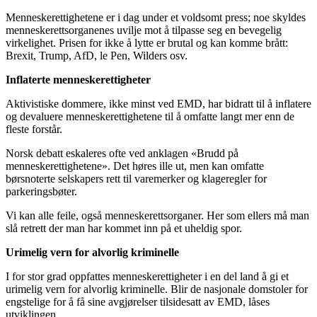
Menneskerettighetene er i dag under et voldsomt press; noe skyldes
menneskerettsorganenes uvilje mot å tilpasse seg en bevegelig
virkelighet. Prisen for ikke å lytte er brutal og kan komme brått:
Brexit, Trump, AfD, le Pen, Wilders osv.
Inflaterte menneskerettigheter
Aktivistiske dommere, ikke minst ved EMD, har bidratt til å inflatere
og devaluere menneskerettighetene til å omfatte langt mer enn de
fleste forstår.
Norsk debatt eskaleres ofte ved anklagen «Brudd på
menneskerettighetene». Det høres ille ut, men kan omfatte
børsnoterte selskapers rett til varemerker og klageregler for
parkeringsbøter.
Vi kan alle feile, også menneskerettsorganer. Her som ellers må man
slå retrett der man har kommet inn på et uheldig spor.
Urimelig vern for alvorlig kriminelle
I for stor grad oppfattes menneskerettigheter i en del land å gi et
urimelig vern for alvorlig kriminelle. Blir de nasjonale domstoler for
engstelige for å få sine avgjørelser tilsidesatt av EMD, låses
utviklingen.