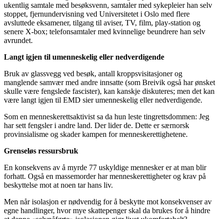
ukentlig samtale med besøksvenn, samtaler med sykepleier han selv
stoppet, fjernundervisning ved Universitetet i Oslo med flere
avsluttede eksamener, tilgang til aviser, TV, film, play-station og
senere X-box; telefonsamtaler med kvinnelige beundrere han selv
avrundet.
Langt igjen til umenneskelig eller nedverdigende
Bruk av glassvegg ved besøk, antall kroppsvisitasjoner og
manglende samvær med andre innsatte (som Breivik også har ønsket
skulle være fengslede fascister), kan kanskje diskuteres; men det kan
være langt igjen til EMD sier umenneskelig eller nedverdigende.
Som en menneskerettsaktivist sa da hun leste tingrettsdommen: Jeg
har sett fengsler i andre land. Der lider de. Dette er særnorsk
provinsialisme og skader kampen for menneskerettighetene.
Grenseløs ressursbruk
En konsekvens av å myrde 77 uskyldige mennesker er at man blir
forhatt. Også en massemorder har menneskerettigheter og krav på
beskyttelse mot at noen tar hans liv.
Men når isolasjon er nødvendig for å beskytte mot konsekvenser av
egne handlinger, hvor mye skattepenger skal da brukes for å hindre