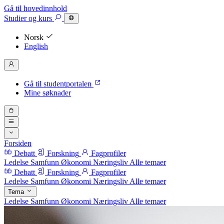
Gå til hovedinnhold
Studier
og kurs
Norsk
English
Gå til studentportalen
Mine søknader
Forsiden
Debatt
Forskning
Fagprofiler
Ledelse
Samfunn
Økonomi
Næringsliv
Alle temaer
Debatt
Forskning
Fagprofiler
Ledelse
Samfunn
Økonomi
Næringsliv
Alle temaer
Tema
Ledelse
Samfunn
Økonomi
Næringsliv
Alle temaer