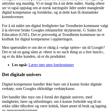
uttrykke seg muntlig. Vi er langt fra å nå dette målet. Stadig oftere
ser vi også oppslag om at norsk næringsliv lider under manglende
digital kompetanse og forståelse, og at dette kan få dramatiske
konsekvenser.
For å nå målet om digital ferdigheter har Trondheim kommune valgt
å la elevene bruke Googles reklamefrie skytjeneste, G Suites for
Education (GSE). Det er prisverdig at Trondheim kommune tar et
krafttak for digital kompetanse i opplæringen.
Men spørsmålet er om det er riktig å «selge sjelen» sin til Google?
Det er nå en gang sånn at «there is no such thing as a free lunch»,
og er du ikke kunden, så er du produktet.
Les også:
Lærer mer uten forelesninger
Det digitale univers
Digital kompetanse handler ikke bare om å kunne bruke digitale
verktøy, som Googles rikholdige verktøykasse.
Det handler like mye om å forstå det digitale univers, med
muligheter, farer og utfordringer, om å kunne forholde seg til en
rekke ulike tilbydere og være kritisk, blant annet til bruk og lagring
av personopplysninger.