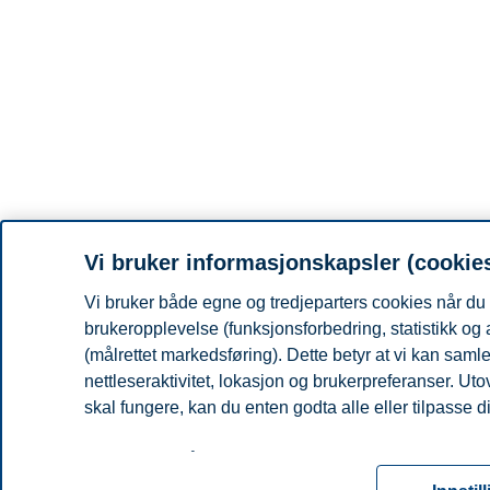
Vi bruker informasjonskapsler (cookie
Vi bruker både egne og tredjeparters cookies når du 
brukeropplevelse (funksjonsforbedring, statistikk og
(målrettet markedsføring). Dette betyr at vi kan sam
nettleseraktivitet, lokasjon og brukerpreferanser. Ut
skal fungere, kan du enten godta alle eller tilpasse d
Les mer om våre informasjonskapsler, hvilke opplysni
for informasjonskapsler. Du kan når som helst endre el