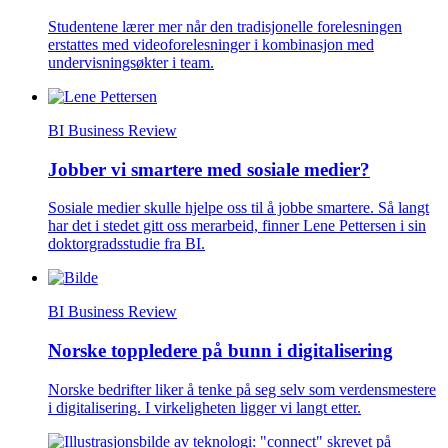
Studentene lærer mer når den tradisjonelle forelesningen
erstattes med videoforelesninger i kombinasjon med
undervisningsøkter i team.
BI Business Review
Jobber vi smartere med sosiale medier?
Sosiale medier skulle hjelpe oss til å jobbe smartere. Så langt
har det i stedet gitt oss merarbeid, finner Lene Pettersen i sin
doktorgradsstudie fra BI.
BI Business Review
Norske toppledere på bunn i digitalisering
Norske bedrifter liker å tenke på seg selv som verdensmestere
i digitalisering. I virkeligheten ligger vi langt etter.