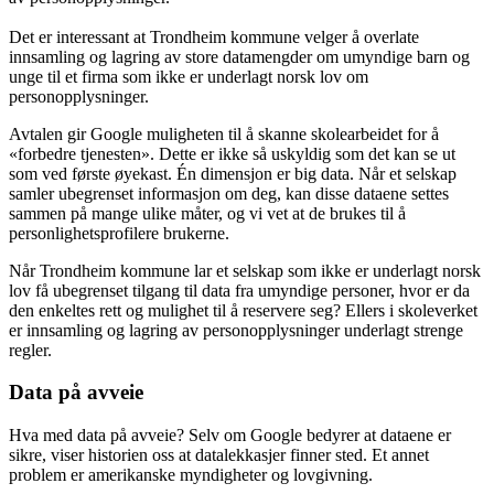
Det er interessant at Trondheim kommune velger å overlate
innsamling og lagring av store datamengder om umyndige barn og
unge til et firma som ikke er underlagt norsk lov om
personopplysninger.
Avtalen gir Google muligheten til å skanne skolearbeidet for å
«forbedre tjenesten». Dette er ikke så uskyldig som det kan se ut
som ved første øyekast. Én dimensjon er big data. Når et selskap
samler ubegrenset informasjon om deg, kan disse dataene settes
sammen på mange ulike måter, og vi vet at de brukes til å
personlighetsprofilere brukerne.
Når Trondheim kommune lar et selskap som ikke er underlagt norsk
lov få ubegrenset tilgang til data fra umyndige personer, hvor er da
den enkeltes rett og mulighet til å reservere seg? Ellers i skoleverket
er innsamling og lagring av personopplysninger underlagt strenge
regler.
Data på avveie
Hva med data på avveie? Selv om Google bedyrer at dataene er
sikre, viser historien oss at datalekkasjer finner sted. Et annet
problem er amerikanske myndigheter og lovgivning.