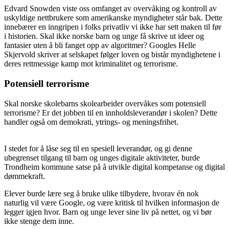
Edvard Snowden viste oss omfanget av overvåking og kontroll av
uskyldige nettbrukere som amerikanske myndigheter står bak. Dette
innebærer en inngripen i folks privatliv vi ikke har sett maken til før
i historien. Skal ikke norske barn og unge få skrive ut ideer og
fantasier uten å bli fanget opp av algoritmer? Googles Helle
Skjervold skriver at selskapet følger loven og bistår myndighetene i
deres rettmessige kamp mot kriminalitet og terrorisme.
Potensiell terrorisme
Skal norske skolebarns skolearbeider overvåkes som potensiell
terrorisme? Er det jobben til en innholdsleverandør i skolen? Dette
handler også om demokrati, ytrings- og meningsfrihet.
I stedet for å låse seg til en spesiell leverandør, og gi denne
ubegrenset tilgang til barn og unges digitale aktiviteter, burde
Trondheim kommune satse på å utvikle digital kompetanse og digital
dømmekraft.
Elever burde lære seg å bruke ulike tilbydere, hvorav én nok
naturlig vil være Google, og være kritisk til hvilken informasjon de
legger igjen hvor. Barn og unge lever sine liv på nettet, og vi bør
ikke stenge dem inne.