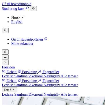
Gå til hovedinnhold
Studier
og kurs
Norsk
English
Gå til studentportalen
Mine søknader
Forsiden
Debatt
Forskning
Fagprofiler
Ledelse
Samfunn
Økonomi
Næringsliv
Alle temaer
Debatt
Forskning
Fagprofiler
Ledelse
Samfunn
Økonomi
Næringsliv
Alle temaer
Tema
Ledelse
Samfunn
Økonomi
Næringsliv
Alle temaer