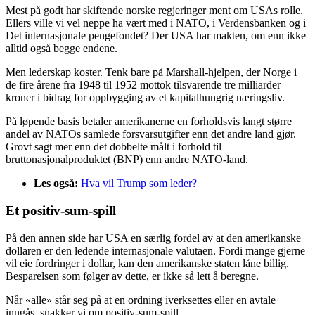
Mest på godt har skiftende norske regjeringer ment om USAs rolle.
Ellers ville vi vel neppe ha vært med i NATO, i Verdensbanken og i
Det internasjonale pengefondet? Der USA har makten, om enn ikke
alltid også begge endene.
Men lederskap koster. Tenk bare på Marshall-hjelpen, der Norge i
de fire årene fra 1948 til 1952 mottok tilsvarende tre milliarder
kroner i bidrag for oppbygging av et kapitalhungrig næringsliv.
På løpende basis betaler amerikanerne en forholdsvis langt større
andel av NATOs samlede forsvarsutgifter enn det andre land gjør.
Grovt sagt mer enn det dobbelte målt i forhold til
bruttonasjonalproduktet (BNP) enn andre NATO-land.
Les også:
Hva vil Trump som leder?
Et positiv-sum-spill
På den annen side har USA en særlig fordel av at den amerikanske
dollaren er den ledende internasjonale valutaen. Fordi mange gjerne
vil eie fordringer i dollar, kan den amerikanske staten låne billig.
Besparelsen som følger av dette, er ikke så lett å beregne.
Når «alle» står seg på at en ordning iverksettes eller en avtale
inngås, snakker vi om positiv-sum-spill.