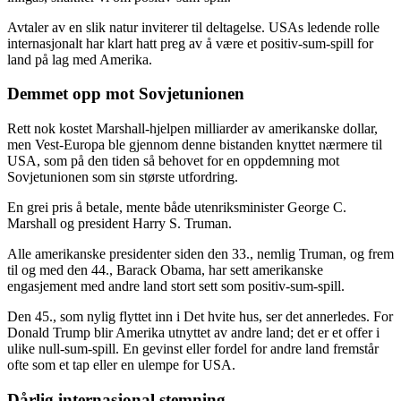
Avtaler av en slik natur inviterer til deltagelse. USAs ledende rolle
internasjonalt har klart hatt preg av å være et positiv-sum-spill for
land på lag med Amerika.
Demmet opp mot Sovjetunionen
Rett nok kostet Marshall-hjelpen milliarder av amerikanske dollar,
men Vest-Europa ble gjennom denne bistanden knyttet nærmere til
USA, som på den tiden så behovet for en oppdemning mot
Sovjetunionen som sin største utfordring.
En grei pris å betale, mente både utenriksminister George C.
Marshall og president Harry S. Truman.
Alle amerikanske presidenter siden den 33., nemlig Truman, og frem
til og med den 44., Barack Obama, har sett amerikanske
engasjement med andre land stort sett som positiv-sum-spill.
Den 45., som nylig flyttet inn i Det hvite hus, ser det annerledes. For
Donald Trump blir Amerika utnyttet av andre land; det er et offer i
ulike null-sum-spill. En gevinst eller fordel for andre land fremstår
ofte som et tap eller en ulempe for USA.
Dårlig internasjonal stemning