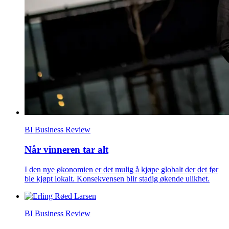
BI Business Review
Når vinneren tar alt
I den nye økonomien er det mulig å kjøpe globalt der det før
ble kjøpt lokalt. Konsekvensen blir stadig økende ulikhet.
BI Business Review