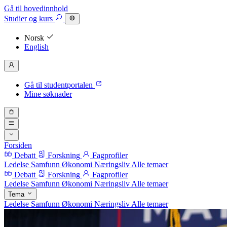
Gå til hovedinnhold
Studier
og kurs
Norsk
English
Gå til studentportalen
Mine søknader
Forsiden
Debatt
Forskning
Fagprofiler
Ledelse
Samfunn
Økonomi
Næringsliv
Alle temaer
Debatt
Forskning
Fagprofiler
Ledelse
Samfunn
Økonomi
Næringsliv
Alle temaer
Tema
Ledelse
Samfunn
Økonomi
Næringsliv
Alle temaer