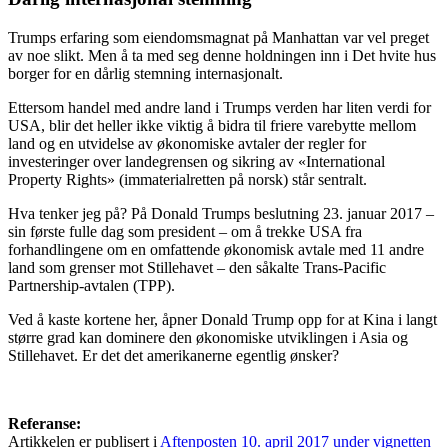
Trumps erfaring som eiendomsmagnat på Manhattan var vel preget
av noe slikt. Men å ta med seg denne holdningen inn i Det hvite hus
borger for en dårlig stemning internasjonalt.
Ettersom handel med andre land i Trumps verden har liten verdi for
USA, blir det heller ikke viktig å bidra til friere varebytte mellom
land og en utvidelse av økonomiske avtaler der regler for
investeringer over landegrensen og sikring av «International
Property Rights» (immaterialretten på norsk) står sentralt.
Hva tenker jeg på? På Donald Trumps beslutning 23. januar 2017 –
sin første fulle dag som president – om å trekke USA fra
forhandlingene om en omfattende økonomisk avtale med 11 andre
land som grenser mot Stillehavet – den såkalte Trans-Pacific
Partnership-avtalen (TPP).
Ved å kaste kortene her, åpner Donald Trump opp for at Kina i langt
større grad kan dominere den økonomiske utviklingen i Asia og
Stillehavet. Er det det amerikanerne egentlig ønsker?
Referanse:
Artikkelen er publisert i
Aftenposten 10. april 2017 under vignetten