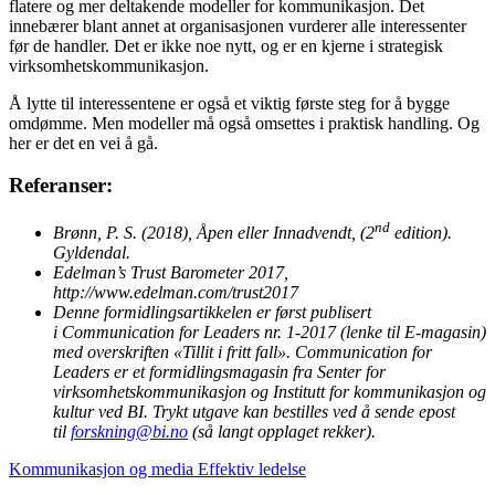
flatere og mer deltakende modeller for kommunikasjon. Det
innebærer blant annet at organisasjonen vurderer alle interessenter
før de handler. Det er ikke noe nytt, og er en kjerne i strategisk
virksomhetskommunikasjon.
Å lytte til interessentene er også et viktig første steg for å bygge
omdømme. Men modeller må også omsettes i praktisk handling. Og
her er det en vei å gå.
Referanser:
nd
Brønn, P. S. (2018), Åpen eller Innadvendt, (2
edition).
Gyldendal.
Edelman’s Trust Barometer 2017,
http://www.edelman.com/trust2017
Denne formidlingsartikkelen er først publisert
i Communication for Leaders nr. 1-2017 (lenke til E-magasin)
med overskriften «Tillit i fritt fall». Communication for
Leaders er et formidlingsmagasin fra Senter for
virksomhetskommunikasjon og Institutt for kommunikasjon og
kultur ved BI. Trykt utgave kan bestilles ved å sende epost
til
forskning@bi.no
(så langt opplaget rekker).
Kommunikasjon og media
Effektiv ledelse