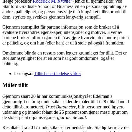
Ifølge professor
Roderick M.
Kramer
(lenke til hjemmeside) ved
Stanford Graduate School of Business vil en persons oppfatning av
andres pålitelighet, og personens vilje til å inngå i et tillitsforhold til
dem, styrkes og svekkes gjennom langvarig samspill.
Gjennom samspillet får partene informasjon som de bruker til å
evaluere hverandres egenskaper, intensjoner og motiver. Hver av
partene bruker informasjonen til å avgjøre hvorvidt den andre parten
er pålitelig, og om hun (eller han) er til å stole på også i fremtiden.
Omdømme blir da en ressurs som legger grunnlaget for tillit. Det er
stor sannsynlighet for at en som har godt omdømme, også er
pålitelig.
Les også:
Tillitsbasert ledelse virker
Måler tillit
Gjennom snart 20 år har kommunikasjonsbyrået Edelman’s
gjennomført en årlig undersøkelse der de måler tillit i 28 ulike land. I
dette tillitsbarometeret,
Trust Barometer
, blir personer med høyere
utdanning og inntekt (blant de 25 prosent som tjener mest) spurt om
de stoler på at organisasjoner
gjør det de skal
.
Resultater fra 2017-undersøkelsen er nedslående. Stadig færre av de