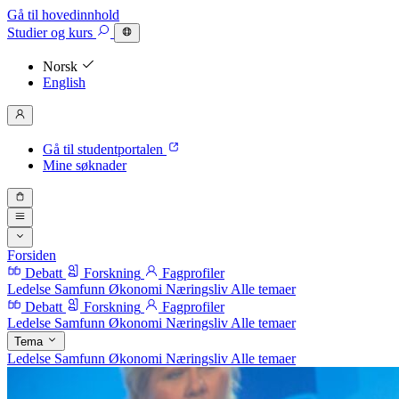
Gå til hovedinnhold
Studier
og kurs
Norsk
English
Gå til studentportalen
Mine søknader
Forsiden
Debatt
Forskning
Fagprofiler
Ledelse
Samfunn
Økonomi
Næringsliv
Alle temaer
Debatt
Forskning
Fagprofiler
Ledelse
Samfunn
Økonomi
Næringsliv
Alle temaer
Tema
Ledelse
Samfunn
Økonomi
Næringsliv
Alle temaer