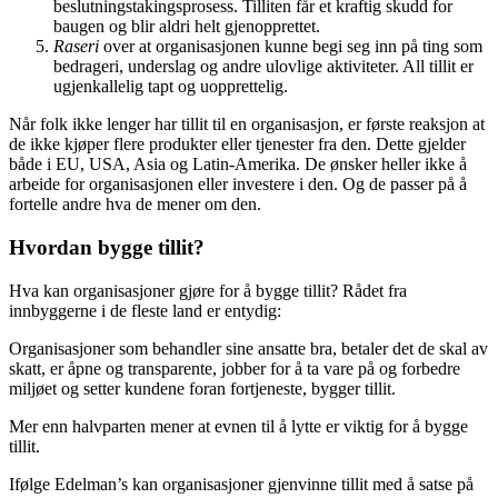
beslutningstakingsprosess. Tilliten får et kraftig skudd for
baugen og blir aldri helt gjenopprettet.
Raseri
over at organisasjonen kunne begi seg inn på ting som
bedrageri, underslag og andre ulovlige aktiviteter. All tillit er
ugjenkallelig tapt og uopprettelig.
Når folk ikke lenger har tillit til en organisasjon, er første reaksjon at
de ikke kjøper flere produkter eller tjenester fra den. Dette gjelder
både i EU, USA, Asia og Latin-Amerika. De ønsker heller ikke å
arbeide for organisasjonen eller investere i den. Og de passer på å
fortelle andre hva de mener om den.
Hvordan bygge tillit?
Hva kan organisasjoner gjøre for å bygge tillit? Rådet fra
innbyggerne i de fleste land er entydig:
Organisasjoner som behandler sine ansatte bra, betaler det de skal av
skatt, er åpne og transparente, jobber for å ta vare på og forbedre
miljøet og setter kundene foran fortjeneste, bygger tillit.
Mer enn halvparten mener at evnen til å lytte er viktig for å bygge
tillit.
Ifølge Edelman’s kan organisasjoner gjenvinne tillit med å satse på