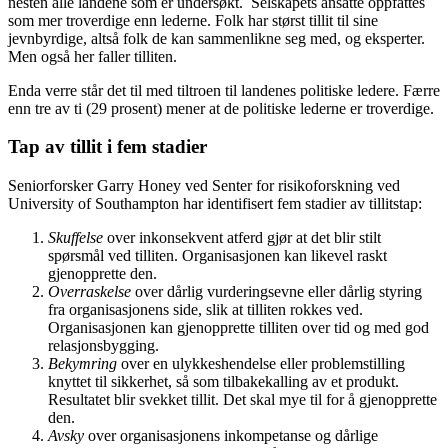
nesten alle landene som er undersøkt. Selskapets ansatte oppfattes
som mer troverdige enn lederne. Folk har størst tillit til sine
jevnbyrdige, altså folk de kan sammenlikne seg med, og eksperter.
Men også her faller tilliten.
Enda verre står det til med tiltroen til landenes politiske ledere. Færre
enn tre av ti (29 prosent) mener at de politiske lederne er troverdige.
Tap av tillit i fem stadier
Seniorforsker Garry Honey ved Senter for risikoforskning ved
University of Southampton har identifisert fem stadier av tillitstap:
Skuffelse
over inkonsekvent atferd gjør at det blir stilt
spørsmål ved tilliten. Organisasjonen kan likevel raskt
gjenopprette den.
Overraskelse
over dårlig vurderingsevne eller dårlig styring
fra organisasjonens side, slik at tilliten rokkes ved.
Organisasjonen kan gjenopprette tilliten over tid og med god
relasjonsbygging.
Bekymring
over en ulykkeshendelse eller problemstilling
knyttet til sikkerhet, så som tilbakekalling av et produkt.
Resultatet blir svekket tillit. Det skal mye til for å gjenopprette
den.
Avsky
over organisasjonens inkompetanse og dårlige