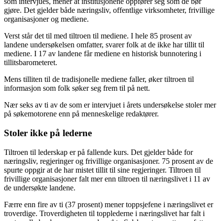
som intervjues, mener at institusjonene oppfører seg som de bør
gjøre. Det gjelder både næringsliv, offentlige virksomheter, frivillige
organisasjoner og mediene.
Verst står det til med tiltroen til mediene. I hele 85 prosent av
landene undersøkelsen omfatter, svarer folk at de ikke har tillit til
mediene. I 17 av landene får mediene en historisk bunnotering i
tillitsbarometeret.
Mens tilliten til de tradisjonelle mediene faller, øker tiltroen til
informasjon som folk søker seg frem til på nett.
Nær seks av ti av de som er intervjuet i årets undersøkelse stoler mer
på søkemotorene enn på menneskelige redaktører.
Stoler ikke på lederne
Tiltroen til lederskap er på fallende kurs. Det gjelder både for
næringsliv, regjeringer og frivillige organisasjoner. 75 prosent av de
spurte oppgir at de har mistet tillit til sine regjeringer. Tiltroen til
frivillige organisasjoner falt mer enn tiltroen til næringslivet i 11 av
de undersøkte landene.
Færre enn fire av ti (37 prosent) mener toppsjefene i næringslivet er
troverdige. Troverdigheten til topplederne i næringslivet har falt i