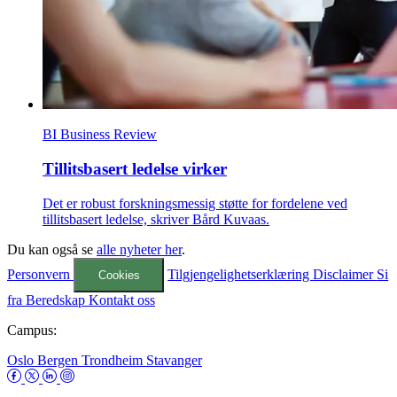
BI Business Review
Tillitsbasert ledelse virker
Det er robust forskningsmessig støtte for fordelene ved
tillitsbasert ledelse, skriver Bård Kuvaas.
Du kan også se
alle nyheter her
.
Personvern
Tilgjengelighetserklæring
Disclaimer
Si
Cookies
fra
Beredskap
Kontakt oss
Campus:
Oslo
Bergen
Trondheim
Stavanger