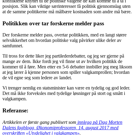
konfliktene knyttet til de politiske valgene de kan komme til å ta i
posisjon. Slik kan viktige særinteresser få politisk gjennomslag uten
at de samme politikerne må målbære kostnaden som andre må bære.
Politikken over tar forskerne melder pass
Der forskerne melder pass, overtar politikken, med en langt større
selvsikkerhet om hvordan politiske valg påvirker ulike deler av
samfunnet.
Til tross for dette liker jeg partilederdebatter, og jeg ser gjerne på
mange av dem. Ikke fordi jeg vil finne ut av hvilken politikk de
kommer til å føre. Men etter en 5-6 debatter innbiller jeg meg liksom
at jeg lærer å kjenne personen som spiller valgkamprollen; hvordan
de vil egne seg som ledere av landet.
Vi trenger nemlig en statsminister kan være en tydelig og god leder.
Det må ikke forveksles med tydelige løsninger på stort og smått i
valgkampen.
Referanse:
Artikkelen er første gang publisert som
innlegg på Dag Morten
Dalens fagblogg, Økonomiprofessoren, 14. august 2017 med
overskriften «Utydelighet i valgkampen»
.