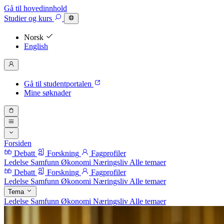
Gå til hovedinnhold
Studier
og kurs
Norsk
English
Gå til studentportalen
Mine søknader
Forsiden
Debatt
Forskning
Fagprofiler
Ledelse
Samfunn
Økonomi
Næringsliv
Alle temaer
Debatt
Forskning
Fagprofiler
Ledelse
Samfunn
Økonomi
Næringsliv
Alle temaer
Tema
Ledelse
Samfunn
Økonomi
Næringsliv
Alle temaer