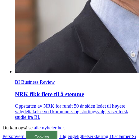
BI Business Review
NRK fikk flere til å stemme
Oppstarten av NRK for rundt 50 år siden ledet til høyere
valgdeltakelse ved kommune- og stortingsvalg, viser fersk
studie fra BI.
Du kan også se
alle nyheter her
.
Personvern
Tilgjengelighetserklæring
Disclaimer
Si
Cookies