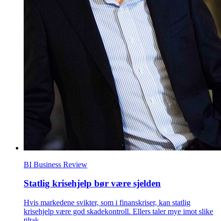
BI Business Review
Statlig krisehjelp bør være sjelden
Hvis markedene svikter, som i finanskriser, kan statlig
krisehjelp være god skadekontroll. Ellers taler mye imot slike
tiltak.