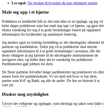
Les også:
Tre forslag til hvordan du kan eliminere partier
Male seg opp i et hjørne
Politikken er imidlertid full av det som ikke er så opplagt, og jeg vil
helst slippe politikerne som har malt seg opp i et hjørne, og gjort det
ekstra vanskelig for seg å ta gode beslutninger basert på oppdatert
informasjon fra byråkratiet og samfunnet forøvrig.
Jeg ønsker også en tydelig formidling av det ideologiske ståstedet til
partiene og kandidatene. Siden jeg vil at politikerne skal utnytte
oppdatert informasjon til å ta gode beslutninger i posisjon, blir det
desto viktigere at jeg kjenner til de ideologiske instrumentene de
navigerer etter, og heller ikke det er vanskelig for politikerne.
Partihistorien gjør jobben for dem.
De fleste partiene forvalter lange partihistorier og praktiserer en eller
annen form for partidemokrati. Vi vet stort sett hvor vi har dem,
partier som KrF og Rødt, og alle de andre. De har en historie å ta
vare på.
Ønsker meg utydelighet
Utover det velkjente og opplagte, som ideologi og saker som faller i