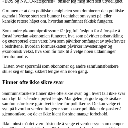
«EØS og NATO-kategorien», ønsker jeg meg stort sett utydelighet.
Grunnen er at den politiske uenigheten som dominerer den politiske
agenda i Norge stort sett bunner i uenighet om synet på, eller
kanskje rettere håpet om, hvordan samfunnet faktisk fungerer.
Som andre økonomiprofessorer får jeg full årslønn for å forsøke å
forstå hvordan økonomien fungerer, hva som påvirker prisutvikling
og etterspørsel etter varer, hva som påvirker omfanget av sykefravær
i bedriftene, hvordan formueskatten påvirker investeringer og
økonomisk vekst, hva som får folk til å velge noen utdanninger
fremfor andre.
Listen over spørsmål som økonomer og andre samfunnsforskere
stiller seg er lang, sikkert lengre enn noen gang.
Finner ofte ikke sikre svar
Samfunnsforskere finner ikke ofte sikre svar, og i hvert fall ikke svar
som bør bli stående uprøvd lenge. Mangelen på gode og skråsikre
samfunnsforskere gjør livet lettere for politikerne. De kan velge et
syn på hvordan verden fungerer som passer politikken de ønsker å
gjennomføre, og de er ikke kjent for sine mange forbehold.
Ikke minst må det være fristende å velge et verdenssyn som demper