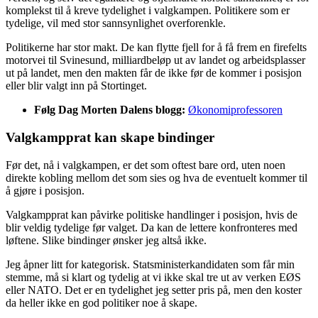
komplekst til å kreve tydelighet i valgkampen. Politikere som er
tydelige, vil med stor sannsynlighet overforenkle.
Politikerne har stor makt. De kan flytte fjell for å få frem en firefelts
motorvei til Svinesund, milliardbeløp ut av landet og arbeidsplasser
ut på landet, men den makten får de ikke før de kommer i posisjon
eller blir valgt inn på Stortinget.
Følg Dag Morten Dalens blogg:
Økonomiprofessoren
Valgkampprat kan skape bindinger
Før det, nå i valgkampen, er det som oftest bare ord, uten noen
direkte kobling mellom det som sies og hva de eventuelt kommer til
å gjøre i posisjon.
Valgkampprat kan påvirke politiske handlinger i posisjon, hvis de
blir veldig tydelige før valget. Da kan de lettere konfronteres med
løftene. Slike bindinger ønsker jeg altså ikke.
Jeg åpner litt for kategorisk. Statsministerkandidaten som får min
stemme, må si klart og tydelig at vi ikke skal tre ut av verken EØS
eller NATO. Det er en tydelighet jeg setter pris på, men den koster
da heller ikke en god politiker noe å skape.