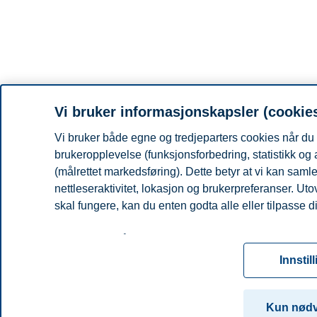
Vi bruker informasjonskapsler (cookie
Vi bruker både egne og tredjeparters cookies når du 
brukeropplevelse (funksjonsforbedring, statistikk og
(målrettet markedsføring). Dette betyr at vi kan sam
nettleseraktivitet, lokasjon og brukerpreferanser. Ut
skal fungere, kan du enten godta alle eller tilpasse d
Les mer om våre informasjonskapsler, hvilke opplysni
for informasjonskapsler. Du kan når som helst endre el
Innstil
ved å klikke på «Cookies» nederst på nettsiden vår.
For mer informasjon, se vår
cookie-erklæring
Kun nød