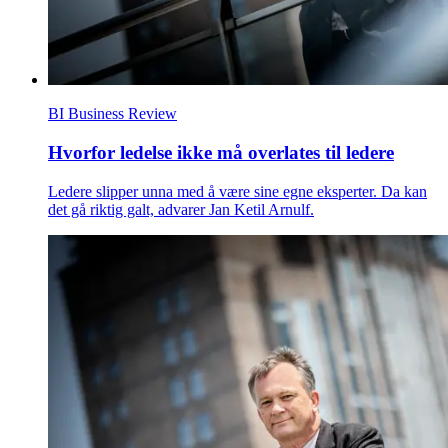
BI Business Review
Hvorfor ledelse ikke må overlates til ledere
Ledere slipper unna med å være sine egne eksperter. Da kan
det gå riktig galt, advarer Jan Ketil Arnulf.