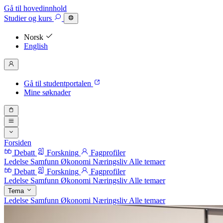
Gå til hovedinnhold
Studier
og kurs
Norsk
English
Gå til studentportalen
Mine søknader
Forsiden
Debatt
Forskning
Fagprofiler
Ledelse
Samfunn
Økonomi
Næringsliv
Alle temaer
Debatt
Forskning
Fagprofiler
Ledelse
Samfunn
Økonomi
Næringsliv
Alle temaer
Tema
Ledelse
Samfunn
Økonomi
Næringsliv
Alle temaer