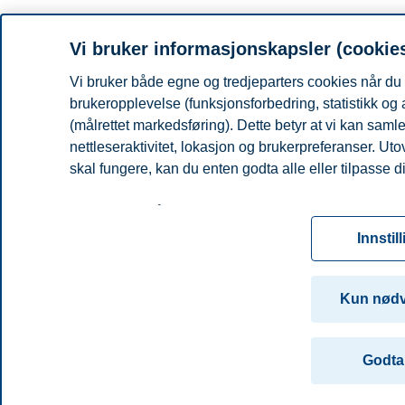
Vi bruker informasjonskapsler (cookie
Vi bruker både egne og tredjeparters cookies når du 
brukeropplevelse (funksjonsforbedring, statistikk og
(målrettet markedsføring). Dette betyr at vi kan sam
nettleseraktivitet, lokasjon og brukerpreferanser. Ut
skal fungere, kan du enten godta alle eller tilpasse d
Les mer om våre informasjonskapsler, hvilke opplysni
for informasjonskapsler. Du kan når som helst endre el
Innstil
ved å klikke på «Cookies» nederst på nettsiden vår.
For mer informasjon, se vår
cookie-erklæring
Kun nød
Godta 