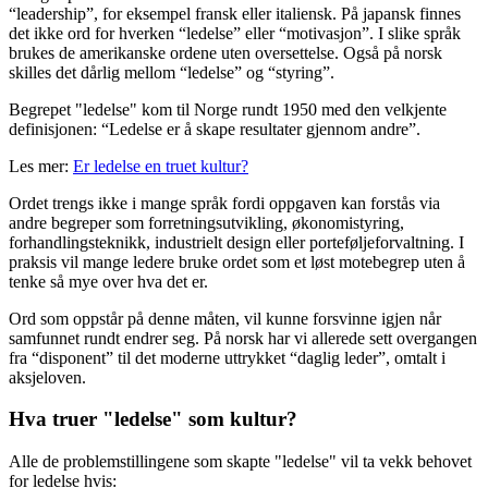
“leadership”, for eksempel fransk eller italiensk. På japansk finnes
det ikke ord for hverken “ledelse” eller “motivasjon”. I slike språk
brukes de amerikanske ordene uten oversettelse. Også på norsk
skilles det dårlig mellom “ledelse” og “styring”.
Begrepet "ledelse" kom til Norge rundt 1950 med den velkjente
definisjonen: “Ledelse er å skape resultater gjennom andre”.
Les mer:
Er ledelse en truet kultur?
Ordet trengs ikke i mange språk fordi oppgaven kan forstås via
andre begreper som forretningsutvikling, økonomistyring,
forhandlingsteknikk, industrielt design eller porteføljeforvaltning. I
praksis vil mange ledere bruke ordet som et løst motebegrep uten å
tenke så mye over hva det er.
Ord som oppstår på denne måten, vil kunne forsvinne igjen når
samfunnet rundt endrer seg. På norsk har vi allerede sett overgangen
fra “disponent” til det moderne uttrykket “daglig leder”, omtalt i
aksjeloven.
Hva truer "ledelse" som kultur?
Alle de problemstillingene som skapte "ledelse" vil ta vekk behovet
for ledelse hvis: