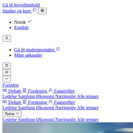
Gå til hovedinnhold
Studier
og kurs
Norsk
English
Gå til studentportalen
Mine søknader
Forsiden
Debatt
Forskning
Fagprofiler
Ledelse
Samfunn
Økonomi
Næringsliv
Alle temaer
Debatt
Forskning
Fagprofiler
Ledelse
Samfunn
Økonomi
Næringsliv
Alle temaer
Tema
Ledelse
Samfunn
Økonomi
Næringsliv
Alle temaer