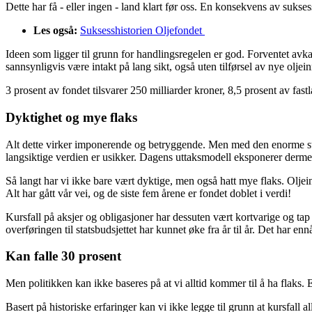
Dette har få - eller ingen - land klart før oss. En konsekvens av suksess
Les også:
Suksesshistorien Oljefondet
Ideen som ligger til grunn for handlingsregelen er god. Forventet avkast
sannsynligvis være intakt på lang sikt, også uten tilførsel av nye oljein
3 prosent av fondet tilsvarer 250 milliarder kroner, 8,5 prosent av fas
Dyktighet og mye flaks
Alt dette virker imponerende og betryggende. Men med den enorme stør
langsiktige verdien er usikker. Dagens uttaksmodell eksponerer dermed s
Så langt har vi ikke bare vært dyktige, men også hatt mye flaks. Oljei
Alt har gått vår vei, og de siste fem årene er fondet doblet i verdi!
Kursfall på aksjer og obligasjoner har dessuten vært kortvarige og tap h
overføringen til statsbudsjettet har kunnet øke fra år til år. Det har e
Kan falle 30 prosent
Men politikken kan ikke baseres på at vi alltid kommer til å ha flaks. Et
Basert på historiske erfaringer kan vi ikke legge til grunn at kursfall