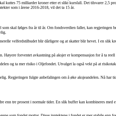
al kuttes 75 milliarder kroner etter et slikt kursfall. Det tilsvarer 2,5 p
tekter som i årene 2016-2018, vil det ta 15 år.
 som skal følges fra år til år. Om fondsverdien faller, kan regjeringen 
lig.
nerelle velferdstilbudet blir dårligere og at skatter blir hevet. I en sli
en. Høyere forventet avkastning på aksjer er kompensasjon for å ta reell r
len og ta mer risiko i Oljefondet. Utvalget la også vekt på at risikota
lrådelig. Regjeringen fulgte anbefalingen om å øke aksjeandelen. Nå har 
ndre enn tre prosent i normale tider. En slik buffer kan kombineres med
ngene som fondet mottar. Disse inntektene i fondet er mer stabile enn fon