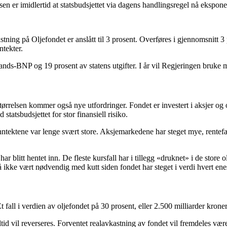
en er imidlertid at statsbudsjettet via dagens handlingsregel nå eksponere
ning på Oljefondet er anslått til 3 prosent. Overføres i gjennomsnitt 3 pr
ntekter.
tlands-BNP og 19 prosent av statens utgifter. I år vil Regjeringen bruke 
relsen kommer også nye utfordringer. Fondet er investert i aksjer og ob
tatsbudsjettet for stor finansiell risiko.
nntektene var lenge svært store. Aksjemarkedene har steget mye, rentefal
ar blitt hentet inn. De fleste kursfall har i tillegg «druknet» i de store
nnå ikke vært nødvendig med kutt siden fondet har steget i verdi hvert enes
 fall i verdien av oljefondet på 30 prosent, eller 2.500 milliarder kroner, 
 alltid vil reverseres. Forventet realavkastning av fondet vil fremdeles 