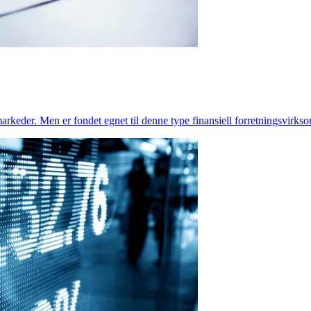
arkeder. Men er fondet egnet til denne type finansiell forretningsvirks