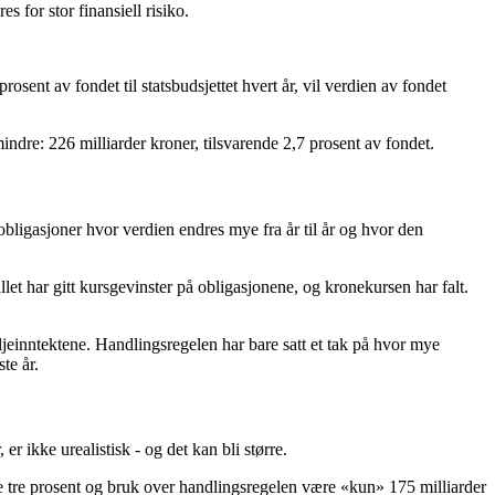
s for stor finansiell risiko.
osent av fondet til statsbudsjettet hvert år, vil verdien av fondet
mindre: 226 milliarder kroner, tilsvarende 2,7 prosent av fondet.
ligasjoner hvor verdien endres mye fra år til år og hvor den
let har gitt kursgevinster på obligasjonene, og kronekursen har falt.
 oljeinntektene. Handlingsregelen har bare satt et tak på hvor mye
te år.
er ikke urealistisk - og det kan bli større.
være tre prosent og bruk over handlingsregelen være «kun» 175 milliarder