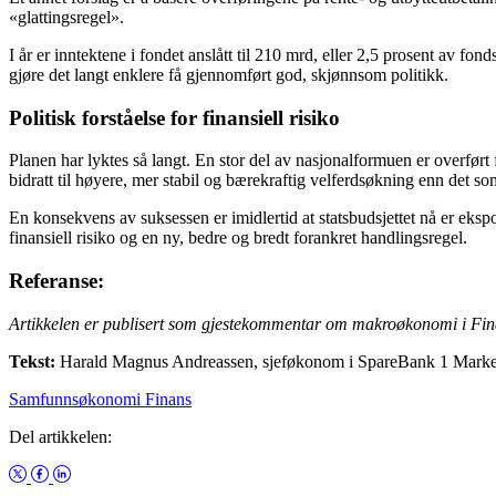
«glattingsregel».
I år er inntektene i fondet anslått til 210 mrd, eller 2,5 prosent av 
gjøre det langt enklere få gjennomført god, skjønnsom politikk.
Politisk forståelse for finansiell risiko
Planen har lyktes så langt. En stor del av nasjonalformuen er overført f
bidratt til høyere, mer stabil og bærekraftig velferdsøkning enn det som
En konsekvens av suksessen er imidlertid at statsbudsjettet nå er ekspon
finansiell risiko og en ny, bedre og bredt forankret handlingsregel.
Referanse:
Artikkelen er publisert som gjestekommentar om makroøkonomi i Fina
Tekst:
Harald Magnus Andreassen, sjeføkonom i SpareBank 1 Markets
Samfunnsøkonomi
Finans
Del artikkelen: