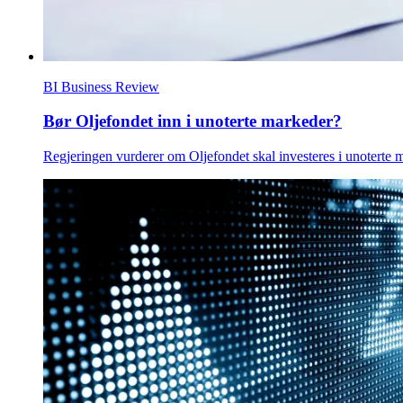
BI Business Review
Bør Oljefondet inn i unoterte markeder?
Regjeringen vurderer om Oljefondet skal investeres i unoterte m