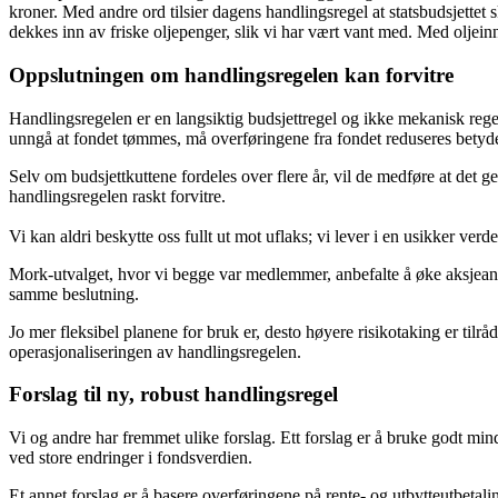
kroner. Med andre ord tilsier dagens handlingsregel at statsbudsjettet sk
dekkes inn av friske oljepenger, slik vi har vært vant med. Med oljeinn
Oppslutningen om handlingsregelen kan forvitre
Handlingsregelen er en langsiktig budsjettregel og ikke mekanisk regel
unngå at fondet tømmes, må overføringene fra fondet reduseres betyde
Selv om budsjettkuttene fordeles over flere år, vil de medføre at det ge
handlingsregelen raskt forvitre.
Vi kan aldri beskytte oss fullt ut mot uflaks; vi lever i en usikker verd
Mork-utvalget, hvor vi begge var medlemmer, anbefalte å øke aksjeande
samme beslutning.
Jo mer fleksibel planene for bruk er, desto høyere risikotaking er ti
operasjonaliseringen av handlingsregelen.
Forslag til ny, robust handlingsregel
Vi og andre har fremmet ulike forslag. Ett forslag er å bruke godt mi
ved store endringer i fondsverdien.
Et annet forslag er å basere overføringene på rente- og utbytteutbetali