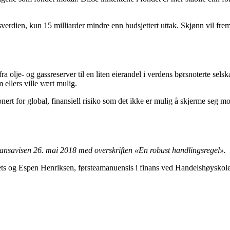
fondsverdien, kun 15 milliarder mindre enn budsjettert uttak. Skjønn vil 
ra olje- og gassreserver til en liten eierandel i verdens børsnoterte selsk
 ellers ville vært mulig.
ert for global, finansiell risiko som det ikke er mulig å skjerme seg mot.
nsavisen 26. mai 2018 med overskriften «En robust handlingsregel».
 og Espen Henriksen, førsteamanuensis i finans ved Handelshøyskole