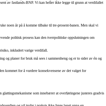
rosent av fastlands-BNP. Vi kan heller ikke legge til grunn at verdifallet
bruke noen år på å komme tilbake til tre-prosent-banen. Men skal vi
k krevende politisk prosess kan den tverrpolitiske oppslutningen om
isiko, inkludert varige verdifall.
king og planer for bruk må sees i sammenheng og er to sider av én og
tiden kommet for å vurdere konsekvensene av det valget for
 en glattingsmekanisme som innebærer at overføringene justeres gradvis
dsverdien og vil trolig i praksis ikke ligge langt unna en