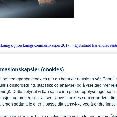
irkning og forskningskommunikasjon 2017. – Bjørnland har endret sentra
rmasjonskapsler (cookies)
 etikk og filosofi
 og tredjeparters cookies når du besøker nettsiden vår. Formåle
s for fremragende forskningskommunikasjon 2015. Prisen består av et d
unksjonsforbedring, statistikk og analyse) og å vise deg mer re
øring). Dette betyr at vi kan samle inn personopplysninger som 
 lokasjon og brukerpreferanser. Utover cookies som er nødvendige 
 enten godta alle eller tilpasse ditt samtykke ved å endre innstil
ormasjonskapsler, hvilke opplysninger vi samler inn og formålene 