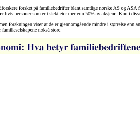
orskere forsket på familiebedrifter blant samtlige norske AS og ASA f
per hvis personer som er i slekt eier mer enn 50% av aksjene. Kun i disse
en forskningen viser at de er gjennomgående mindre i størrelse enn and
er familieselskapene nokså store.