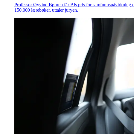
Professor Øyvind Bøhren får BIs pris for samfunnspåvirkning o
150.000 lærebøker, uttaler juryen.