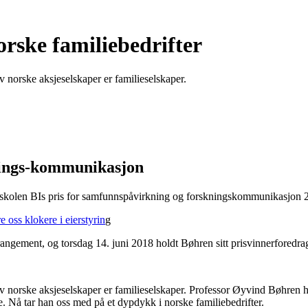
rske familie­bedrifter
av norske aksjeselskaper er familieselskaper.
nings-kommunikasjon
høyskolen BIs pris for samfunnspåvirkning og forskningskommunikasjon 
e oss klokere i eierstyrin
g
rangement, og torsdag 14. juni 2018 holdt Bøhren sitt prisvinnerforedra
r av norske aksjeselskaper er familieselskaper. Professor Øyvind Bøhren 
e. Nå tar han oss med på et dypdykk i norske familiebedrifter.