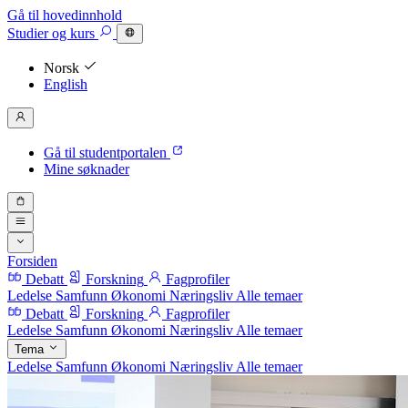
Gå til hovedinnhold
Studier
og kurs
Norsk
English
Gå til studentportalen
Mine søknader
Forsiden
Debatt
Forskning
Fagprofiler
Ledelse
Samfunn
Økonomi
Næringsliv
Alle temaer
Debatt
Forskning
Fagprofiler
Ledelse
Samfunn
Økonomi
Næringsliv
Alle temaer
Tema
Ledelse
Samfunn
Økonomi
Næringsliv
Alle temaer