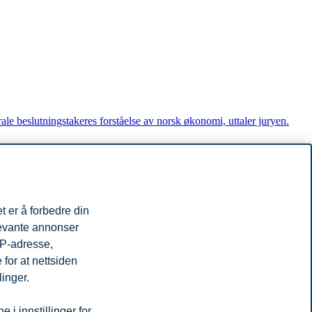
le beslutningstakeres forståelse av norsk økonomi, uttaler juryen.
t er å forbedre din
iplom og 150.000 kroner.
levante annonser
IP-adresse,
for at nettsiden
linger.
i innstillinger for