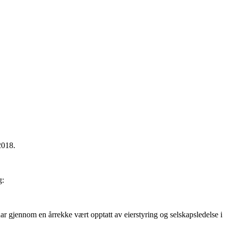
2018.
g:
har gjennom en årrekke vært opptatt av eierstyring og selskapsledelse i