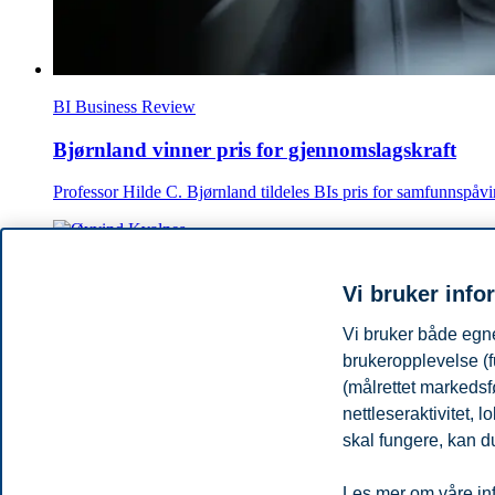
BI Business Review
Bjørnland vinner pris for gjennomslagskraft
Professor Hilde C. Bjørnland tildeles BIs pris for samfunnspåv
BI Business Review
Vi bruker info
Vinner BIs pris for forskningskommunikasjon med
Vi bruker både egne
Filosof og førsteamanuensis Øyvind Kvalnes er tildelt BIs pri
brukeropplevelse (f
(målrettet markedsf
nettleseraktivitet,
BI Business Review
skal fungere, kan du
Førstehjelpskurs i filosofi og etikk
Les mer om våre inf