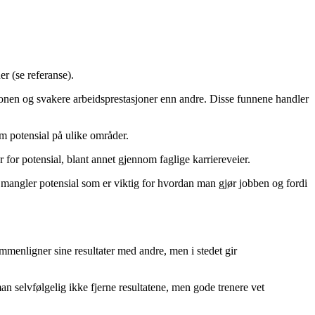
er (se referanse).
sasjonen og svakere arbeidsprestasjoner enn andre. Disse funnene handler
m potensial på ulike områder.
or potensial, blant annet gjennom faglige karriereveier.
n mangler potensial som er viktig for hvordan man gjør jobben og fordi
ammenligner sine resultater med andre, men i stedet gir
man selvfølgelig ikke fjerne resultatene, men gode trenere vet