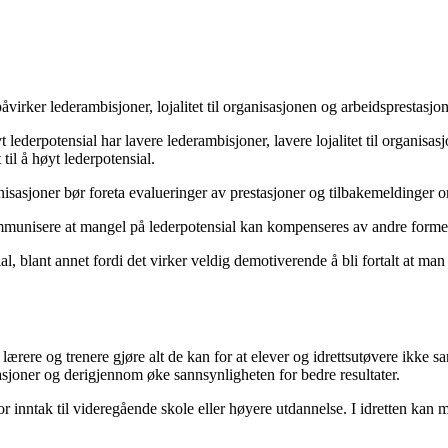
virker lederambisjoner, lojalitet til organisasjonen og arbeidsprestasjon
avt lederpotensial har lavere lederambisjoner, lavere lojalitet til organi
il å høyt lederpotensial.
isasjoner bør foreta evalueringer av prestasjoner og tilbakemeldinger o
unisere at mangel på lederpotensial kan kompenseres av andre former f
l, blant annet fordi det virker veldig demotiverende å bli fortalt at ma
ærere og trenere gjøre alt de kan for at elever og idrettsutøvere ikke s
joner og derigjennom øke sannsynligheten for bedre resultater.
for inntak til videregående skole eller høyere utdannelse. I idretten kan 