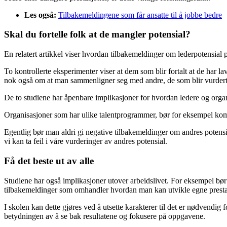
Les også:
Tilbakemeldingene som får ansatte til å jobbe bedre
Skal du fortelle folk at de mangler potensial?
En relatert artikkel viser hvordan tilbakemeldinger om lederpotensial på
To kontrollerte eksperimenter viser at dem som blir fortalt at de har l
nok også om at man sammenligner seg med andre, de som blir vurdert t
De to studiene har åpenbare implikasjoner for hvordan ledere og organ
Organisasjoner som har ulike talentprogrammer, bør for eksempel komm
Egentlig bør man aldri gi negative tilbakemeldinger om andres potensia
vi kan ta feil i våre vurderinger av andres potensial.
Få det beste ut av alle
Studiene har også implikasjoner utover arbeidslivet. For eksempel bør l
tilbakemeldinger som omhandler hvordan man kan utvikle egne prestas
I skolen kan dette gjøres ved å utsette karakterer til det er nødvendig 
betydningen av å se bak resultatene og fokusere på oppgavene.