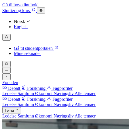
Gå til hovedinnhold
Studier
og kurs
Norsk
English
Gå til studentportalen
Mine søknader
Forsiden
Debatt
Forskning
Fagprofiler
Ledelse
Samfunn
Økonomi
Næringsliv
Alle temaer
Debatt
Forskning
Fagprofiler
Ledelse
Samfunn
Økonomi
Næringsliv
Alle temaer
Tema
Ledelse
Samfunn
Økonomi
Næringsliv
Alle temaer