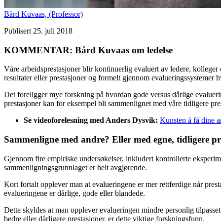
Bård Kuvaas,
(Professor)
Publisert 25. juli 2018
KOMMENTAR: Bård Kuvaas om ledelse
Våre arbeidsprestasjoner blir kontinuerlig evaluert av ledere, kolleger
resultater eller prestasjoner og formelt gjennom evalueringssystemer hv
Det foreligger mye forskning på hvordan gode versus dårlige evalueri
prestasjoner kan for eksempel bli sammenlignet med våre tidligere pres
Se videoforelesning med Anders Dysvik:
Kunsten å få dine an
Sammenligne med andre? Eller med egne, tidligere pr
Gjennom fire empiriske undersøkelser, inkludert kontrollerte eksperi
sammenligningsgrunnlaget er helt avgjørende.
Kort fortalt opplever man at evalueringene er mer rettferdige når pre
evalueringene er dårlige, gode eller blandede.
Dette skyldes at man opplever evalueringen mindre personlig tilpasset
bedre eller dårligere prestasjoner, er dette viktige forskningsfunn.