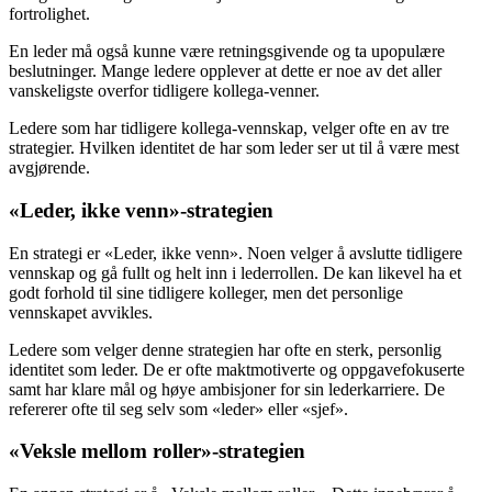
fortrolighet.
En leder må også kunne være retningsgivende og ta upopulære
beslutninger. Mange ledere opplever at dette er noe av det aller
vanskeligste overfor tidligere kollega-venner.
Ledere som har tidligere kollega-vennskap, velger ofte en av tre
strategier. Hvilken identitet de har som leder ser ut til å være mest
avgjørende.
«Leder, ikke venn»-strategien
En strategi er «Leder, ikke venn». Noen velger å avslutte tidligere
vennskap og gå fullt og helt inn i lederrollen. De kan likevel ha et
godt forhold til sine tidligere kolleger, men det personlige
vennskapet avvikles.
Ledere som velger denne strategien har ofte en sterk, personlig
identitet som leder. De er ofte maktmotiverte og oppgavefokuserte
samt har klare mål og høye ambisjoner for sin lederkarriere. De
refererer ofte til seg selv som «leder» eller «sjef».
«Veksle mellom roller»-strategien