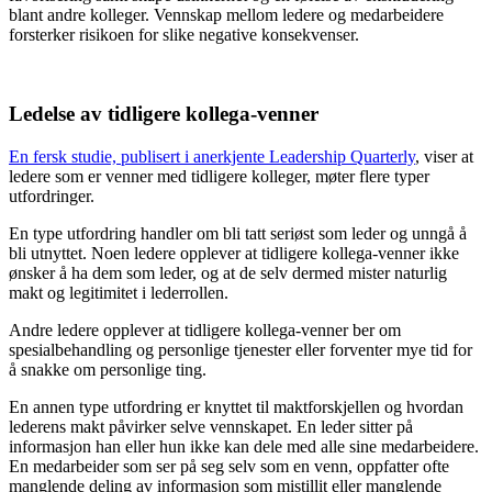
blant andre kolleger. Vennskap mellom ledere og medarbeidere
forsterker risikoen for slike negative konsekvenser.
Ledelse av tidligere kollega-venner
En fersk studie, publisert i anerkjente Leadership Quarterly
, viser at
ledere som er venner med tidligere kolleger, møter flere typer
utfordringer.
En type utfordring handler om bli tatt seriøst som leder og unngå å
bli utnyttet. Noen ledere opplever at tidligere kollega-venner ikke
ønsker å ha dem som leder, og at de selv dermed mister naturlig
makt og legitimitet i lederrollen.
Andre ledere opplever at tidligere kollega-venner ber om
spesialbehandling og personlige tjenester eller forventer mye tid for
å snakke om personlige ting.
En annen type utfordring er knyttet til maktforskjellen og hvordan
lederens makt påvirker selve vennskapet. En leder sitter på
informasjon han eller hun ikke kan dele med alle sine medarbeidere.
En medarbeider som ser på seg selv som en venn, oppfatter ofte
manglende deling av informasjon som mistillit eller manglende