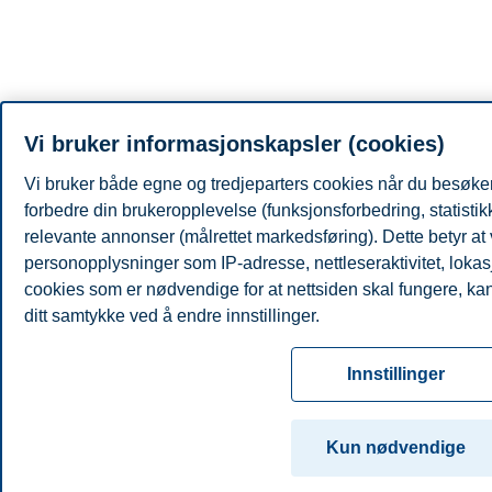
Vi bruker informasjonskapsler (cookies)
Vi bruker både egne og tredjeparters cookies når du besøker
forbedre din brukeropplevelse (funksjonsforbedring, statisti
relevante annonser (målrettet markedsføring). Dette betyr at
personopplysninger som IP-adresse, nettleseraktivitet, lokas
cookies som er nødvendige for at nettsiden skal fungere, kan 
ditt samtykke ved å endre innstillinger.
Les mer om våre informasjonskapsler, hvilke opplysninger vi
Innstillinger
innstillinger for informasjonskapsler. Du kan når som helst end
samtykke i innstillingene ved å klikke på «Cookies» nederst 
Kun nødvendige
For mer informasjon, se vår
cookie-erklæring