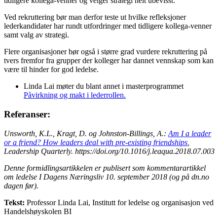
tidligere kollega-venner og velger strategi helt ubevisst.
Ved rekruttering bør man derfor teste ut hvilke refleksjoner
lederkandidater har rundt utfordringer med tidligere kollega-venner
samt valg av strategi.
Flere organisasjoner bør også i større grad vurdere rekruttering på
tvers fremfor fra grupper der kolleger har dannet vennskap som kan
være til hinder for god ledelse.
Linda Lai møter du blant annet i masterprogrammet
Påvirkning og makt i lederrollen.
Referanser:
Unsworth, K.L., Kragt, D. og Johnston-Billings, A.:
Am I a leader
or a friend? How leaders deal with pre-existing friendships
,
Leadership Quarterly. https://doi.org/10.1016/j.leaqua.2018.07.003
Denne formidlingsartikkelen er publisert som kommentarartikkel
om ledelse I Dagens Næringsliv 10. september 2018 (og på dn.no
dagen før).
Tekst:
Professor Linda Lai, Institutt for ledelse og organisasjon ved
Handelshøyskolen BI