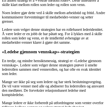
En annen strategi er å «Veksle mellom roller». Dette innebærer å
skille klart mellom rollen som leder og rollen som venn.
Noen ledere gjør dette ved å skille mellom arbeidstid og fritid. Andre
kommuniserer forventninger til medarbeider-venner og setter
grenser.
Ledere som velger denne strategien har en rollebasert lederidentitet.
Å være leder er en jobb de har påtatt seg. For å lykkes med å skille
rollen som leder og venn, er de imidlertid avhengige av at
medarbeider-venner klarer å gjøre det samme.
«Ledelse gjennom vennskap»-strategien
En tredje, og mindre hensiktsmessig, strategi er «Ledelse gjennom
vennskap». Ledere som velger denne strategien prøver å smelte
lederrollen sammen med vennerollen, og har ofte en svak identitet
som leder.
Mange ser ikke på seg som ledere og har sterk beslutningsvegring.
De vil være venner med alle og abdiserer fra lederrollen og ansvaret
den medfører. De forveksler relasjonsbasert ledelse med
kompisledelse.
Mange ledere er ikke forberedt på utfordringene som venter overfor