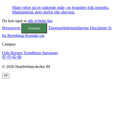
Makt virker på en snikende måte, og forandrer folk innenfra.
Maktmisbruk skjer derfor ofte ubevisst.
Du kan også se
alle nyheter her
.
Personvern
Tilgjengelighetserklæring
Disclaimer
Si
Cookies
fra
Beredskap
Kontakt oss
Campus:
Oslo
Bergen
Trondheim
Stavanger
© 2026 Handelshøyskolen BI