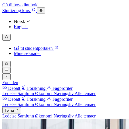
Gå til hovedinnhold
Studier
og kurs
Norsk
English
Gå til studentportalen
Mine søknader
Forsiden
Debatt
Forskning
Fagprofiler
Ledelse
Samfunn
Økonomi
Næringsliv
Alle temaer
Debatt
Forskning
Fagprofiler
Ledelse
Samfunn
Økonomi
Næringsliv
Alle temaer
Tema
Ledelse
Samfunn
Økonomi
Næringsliv
Alle temaer