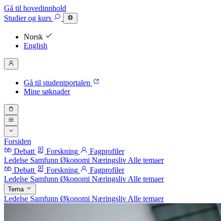
Gå til hovedinnhold
Studier
og kurs
Norsk
English
Gå til studentportalen
Mine søknader
Forsiden
Debatt
Forskning
Fagprofiler
Ledelse
Samfunn
Økonomi
Næringsliv
Alle temaer
Debatt
Forskning
Fagprofiler
Ledelse
Samfunn
Økonomi
Næringsliv
Alle temaer
Tema
Ledelse
Samfunn
Økonomi
Næringsliv
Alle temaer