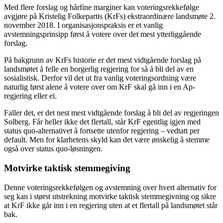
Med flere forslag og hårfine marginer kan voteringsrekkefølge
avgjøre på Kristelig Folkepartis (KrFs) ekstraordinære landsmøte 2.
november 2018. I organisasjonspraksis er et vanlig
avstemningsprinsipp først å votere over det mest ytterliggående
forslag.
På bakgrunn av KrFs historie er det mest vidtgående forslag på
landsmøtet å felle en borgerlig regjering for så å bli del av en
sosialistisk. Derfor vil det ut fra vanlig voteringsordning være
naturlig først alene å votere over om KrF skal gå inn i en Ap-
regjering eller ei.
Faller det, er det nest mest vidtgående forslag å bli del av regjeringen
Solberg. Får heller ikke det flertall, står KrF egentlig igjen med
status quo-alternativet å fortsette utenfor regjering – vedtatt per
default. Men for klarhetens skyld kan det være ønskelig å stemme
også over status quo-løsningen.
Motvirke taktisk stemmegiving
Denne voteringsrekkefølgen og avstemning over hvert alternativ for
seg kan i størst utstrekning motvirke taktisk stemmegivning og sikre
at KrF ikke går inn i en regjering uten at et flertall på landsmøtet står
bak.