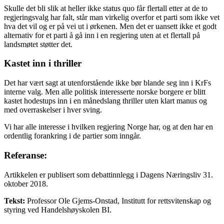
Skulle det bli slik at heller ikke status quo får flertall etter at de to
regjeringsvalg har falt, står man virkelig overfor et parti som ikke vet
hva det vil og er på vei ut i ørkenen. Men det er uansett ikke et godt
alternativ for et parti å gå inn i en regjering uten at et flertall på
landsmøtet støtter det.
Kastet inn i thriller
Det har vært sagt at utenforstående ikke bør blande seg inn i KrFs
interne valg. Men alle politisk interesserte norske borgere er blitt
kastet hodestups inn i en månedslang thriller uten klart manus og
med overraskelser i hver sving.
Vi har alle interesse i hvilken regjering Norge har, og at den har en
ordentlig forankring i de partier som inngår.
Referanse:
Artikkelen er publisert som debattinnlegg i Dagens Næringsliv 31.
oktober 2018.
Tekst:
Professor Ole Gjems-Onstad, Institutt for rettsvitenskap og
styring ved Handelshøyskolen BI.