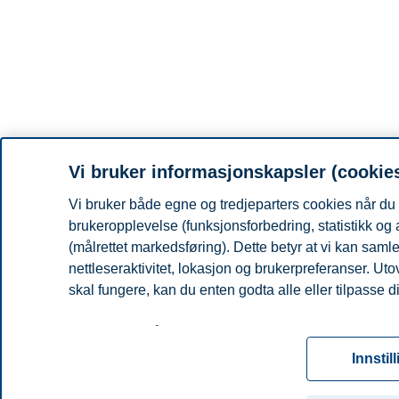
Vi bruker informasjonskapsler (cookie
Vi bruker både egne og tredjeparters cookies når du 
brukeropplevelse (funksjonsforbedring, statistikk og
(målrettet markedsføring). Dette betyr at vi kan sam
nettleseraktivitet, lokasjon og brukerpreferanser. Ut
skal fungere, kan du enten godta alle eller tilpasse d
Les mer om våre informasjonskapsler, hvilke opplysni
for informasjonskapsler. Du kan når som helst endre el
Innstil
ved å klikke på «Cookies» nederst på nettsiden vår.