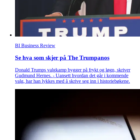
BI Business Review
Se hva som skjer på The Trumpanos
Donald Trumps valgkamp bygger på frykt og løgn, skriver
Gudmund Hernes. - Uansett hvordan det går i kommende
valg, har han lykkes med å skrive seg inn i historiebøkene.