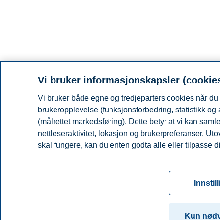
Vi bruker informasjonskapsler (cookie
Vi bruker både egne og tredjeparters cookies når du 
brukeropplevelse (funksjonsforbedring, statistikk og
(målrettet markedsføring). Dette betyr at vi kan sam
nettleseraktivitet, lokasjon og brukerpreferanser. Ut
skal fungere, kan du enten godta alle eller tilpasse d
Les mer om våre informasjonskapsler, hvilke opplysni
for informasjonskapsler. Du kan når som helst endre el
Innstil
ved å klikke på «Cookies» nederst på nettsiden vår.
For mer informasjon, se vår
cookie-erklæring
Kun nød