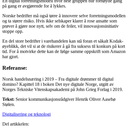
En digital forretningsmodell hvor hele gruppen blir fornøyde gang
på gang er avgjørende for å lykkes.
Norske bedrifter må også tørre å innovere selve forretningsmodellen
og ta større risiko. Hvis ikke selskaper klarer å rose ansatte som
prøver å gjøre noe nytt, selv om de feiler, vil innovasjonsinitiativ
stoppe opp.
En del store bedrifter i varehandelen kan stå foran et såkalt Kodak-
øyeblikk, det vil si at de risikerer å gå fra suksess til konkurs på kort
tid. For å motvirke dette kan de følge samme oppskrift som Amazon
har gjort.
Referanse:
Norsk handelsnæring i 2019 – Fra digitale drømmer til digital
domino? Kapittel 18 i boken Det nye digitale Norge, utgitt av
Norges Tekniske Vitenskapsakademi på John Grieg Forlag i 2019.
Tekst:
Senior kommunikasjonsrådgiver Henrik Oliver Aasebø
Stølen.
Digitalisering og teknologi
Del artikkelen: