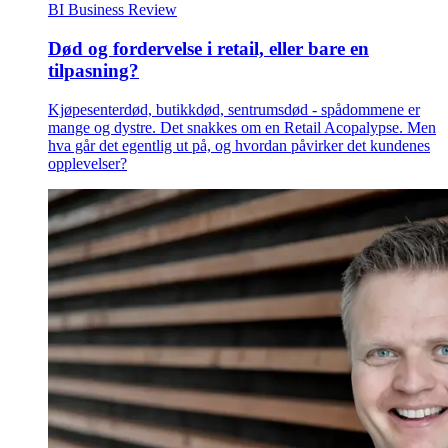
BI Business Review
Død og fordervelse i retail, eller bare en
tilpasning?
Kjøpesenterdød, butikkdød, sentrumsdød - spådommene er
mange og dystre. Det snakkes om en Retail Acopalypse. Men
hva går det egentlig ut på, og hvordan påvirker det kundenes
opplevelser?