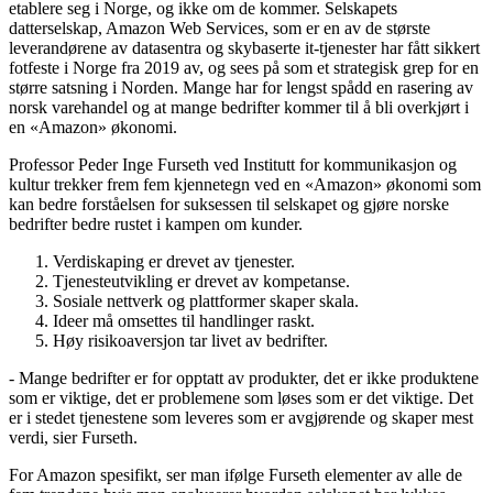
etablere seg i Norge, og ikke om de kommer. Selskapets
datterselskap, Amazon Web Services, som er en av de største
leverandørene av datasentra og skybaserte it-tjenester har fått sikkert
fotfeste i Norge fra 2019 av, og sees på som et strategisk grep for en
større satsning i Norden. Mange har for lengst spådd en rasering av
norsk varehandel og at mange bedrifter kommer til å bli overkjørt i
en «Amazon» økonomi.
Professor Peder Inge Furseth ved Institutt for kommunikasjon og
kultur trekker frem fem kjennetegn ved en «Amazon» økonomi som
kan bedre forståelsen for suksessen til selskapet og gjøre norske
bedrifter bedre rustet i kampen om kunder.
Verdiskaping er drevet av tjenester.
Tjenesteutvikling er drevet av kompetanse.
Sosiale nettverk og plattformer skaper skala.
Ideer må omsettes til handlinger raskt.
Høy risikoaversjon tar livet av bedrifter.
- Mange bedrifter er for opptatt av produkter, det er ikke produktene
som er viktige, det er problemene som løses som er det viktige. Det
er i stedet tjenestene som leveres som er avgjørende og skaper mest
verdi, sier Furseth.
For Amazon spesifikt, ser man ifølge Furseth elementer av alle de