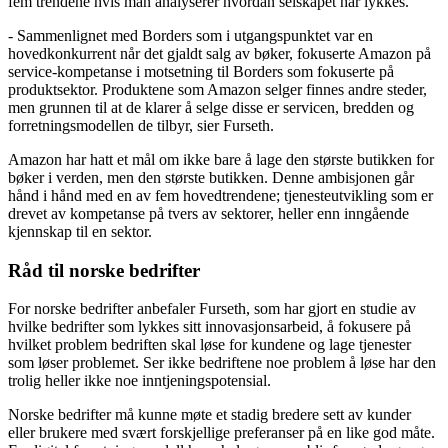
fem trendene hvis man analyserer hvordan selskapet har lykkes.
- Sammenlignet med Borders som i utgangspunktet var en
hovedkonkurrent når det gjaldt salg av bøker, fokuserte Amazon på
service-kompetanse i motsetning til Borders som fokuserte på
produktsektor. Produktene som Amazon selger finnes andre steder,
men grunnen til at de klarer å selge disse er servicen, bredden og
forretningsmodellen de tilbyr, sier Furseth.
Amazon har hatt et mål om ikke bare å lage den største butikken for
bøker i verden, men den største butikken. Denne ambisjonen går
hånd i hånd med en av fem hovedtrendene; tjenesteutvikling som er
drevet av kompetanse på tvers av sektorer, heller enn inngående
kjennskap til en sektor.
Råd til norske bedrifter
For norske bedrifter anbefaler Furseth, som har gjort en studie av
hvilke bedrifter som lykkes sitt innovasjonsarbeid, å fokusere på
hvilket problem bedriften skal løse for kundene og lage tjenester
som løser problemet. Ser ikke bedriftene noe problem å løse har den
trolig heller ikke noe inntjeningspotensial.
Norske bedrifter må kunne møte et stadig bredere sett av kunder
eller brukere med svært forskjellige preferanser på en like god måte.