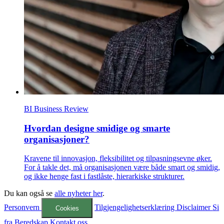
BI Business Review
Hvordan designe smidige og smarte
organisasjoner?
Kravene til innovasjon, fleksibilitet og tilpasningsevne øker.
For å takle det, må organisasjonen være både smart og smidig,
og ikke henge fast i fastlåste, hierarkiske strukturer.
Du kan også se
alle nyheter her
.
Personvern
Tilgjengelighetserklæring
Disclaimer
Si
Cookies
fra
Beredskap
Kontakt oss