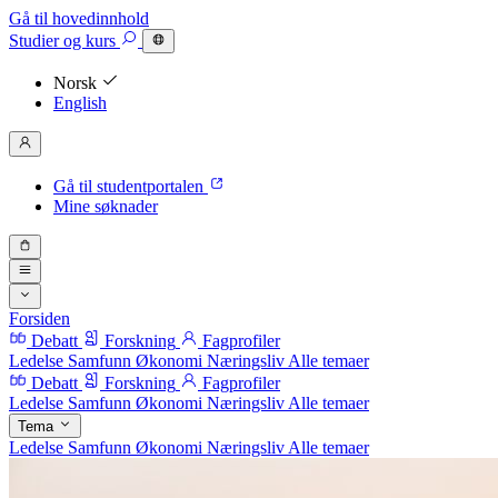
Gå til hovedinnhold
Studier
og kurs
Norsk
English
Gå til studentportalen
Mine søknader
Forsiden
Debatt
Forskning
Fagprofiler
Ledelse
Samfunn
Økonomi
Næringsliv
Alle temaer
Debatt
Forskning
Fagprofiler
Ledelse
Samfunn
Økonomi
Næringsliv
Alle temaer
Tema
Ledelse
Samfunn
Økonomi
Næringsliv
Alle temaer