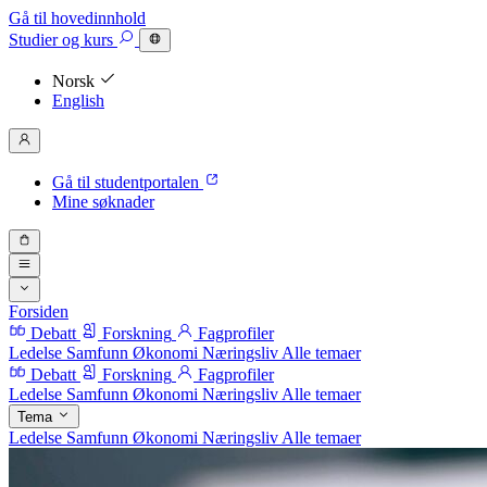
Gå til hovedinnhold
Studier
og kurs
Norsk
English
Gå til studentportalen
Mine søknader
Forsiden
Debatt
Forskning
Fagprofiler
Ledelse
Samfunn
Økonomi
Næringsliv
Alle temaer
Debatt
Forskning
Fagprofiler
Ledelse
Samfunn
Økonomi
Næringsliv
Alle temaer
Tema
Ledelse
Samfunn
Økonomi
Næringsliv
Alle temaer