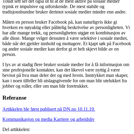
Totalt sett ser det også ut til at de mest aktive på sosiale medier
typisk er impulsive og utforskende. De mest stabile og
tradisjonsbundne bruker derimot sosiale medier mindre enn andre.
Måten en person bruker Facebook på, kan naturligvis ikke gi
hverken en nøyaktig eller pålitelig beskrivelse av personligheten. Vi
har alle mange trekk, og personligheten utgjør en kombinasjon av
alle disse. Mange velger dessuten å være selektive i sosiale medier,
både når det gjelder innhold og mottagere. Et kjapt søk på Facebook
og andre sosiale medier kan derfor gi et helt skjevt bilde av en
person.
I lys av at stadig flere bruker sosiale medier for å få informasjon om
sine profesjonelle kontakter, kan det likevel være nyttig å være
bevisst på hva man deler der og med hvem. Inntrykket man skaper,
kan i noen tilfeller bli utslagsgivende for om man blir utelukket fra
jobber og roller, eller om man blir foretrukket.
Referanse
Artikkelen ble først publisert på DN.no 10.11.19.
Kommunikasjon og media
Karriere og arbeidsliv
Del artikkelen: