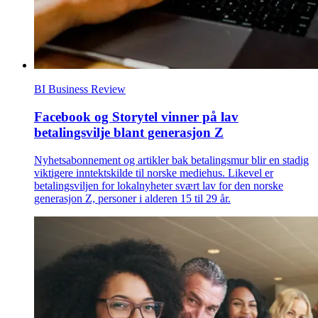
BI Business Review
Facebook og Storytel vinner på lav
betalingsvilje blant generasjon Z
Nyhetsabonnement og artikler bak betalingsmur blir en stadig
viktigere inntektskilde til norske mediehus. Likevel er
betalingsviljen for lokalnyheter svært lav for den norske
generasjon Z, personer i alderen 15 til 29 år.