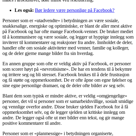
Les også:
Bør ledere være personlige på Facebook?
Personer som er «utadvendte» i betydningen av være sosiale,
snakkesalige, energiske og optimistiske, er blant de aller mest aktive
på Facebook og har ofte mange Facebook-venner. De bruker mediet
til å kommunisere og være sosiale, og legger ut hyppige innlegg som
inviterer til kommentarer og reaksjoner fra andre. Innholdet de deler,
handler ofte om sosiale aktiviteter med venner, familie og kolleger,
og de deler gjerne mange bilder fra sin hverdag.
En annen gruppe som ofte er veldig aktiv på Facebook, er personer
som scorer høyt på «nevrotisisme». De har en tendens til å bekymre
og irritere seg og bli stresset. Facebook brukes til å dele frustrasjon
og få støtte og oppmerksomhet. De er ofte åpne om egne følelser og
sine egne personlige dramaer, og de deler ofte bilder av seg selv.
Blant dem som typisk er mindre aktive, er veldig «omgjengelige»
personer, det vil si personer som er samarbeidsvillige, sosialt smidige
og vennlige overfor andre. Disse bruker sjelden Facebook for å få
oppmerksomhet selv, og de legger sjelden ut kritiske innlegg om
andre. De legger også ofte ut mer bilder enn tekst, og gir mange
positive kommentarer til andre.
Personer som er «planmessige» i betydningen organiserte,