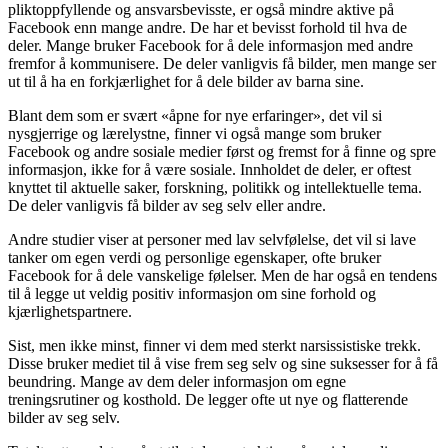
pliktoppfyllende og ansvarsbevisste, er også mindre aktive på
Facebook enn mange andre. De har et bevisst forhold til hva de
deler. Mange bruker Facebook for å dele informasjon med andre
fremfor å kommunisere. De deler vanligvis få bilder, men mange ser
ut til å ha en forkjærlighet for å dele bilder av barna sine.
Blant dem som er svært «åpne for nye erfaringer», det vil si
nysgjerrige og lærelystne, finner vi også mange som bruker
Facebook og andre sosiale medier først og fremst for å finne og spre
informasjon, ikke for å være sosiale. Innholdet de deler, er oftest
knyttet til aktuelle saker, forskning, politikk og intellektuelle tema.
De deler vanligvis få bilder av seg selv eller andre.
Andre studier viser at personer med lav selvfølelse, det vil si lave
tanker om egen verdi og personlige egenskaper, ofte bruker
Facebook for å dele vanskelige følelser. Men de har også en tendens
til å legge ut veldig positiv informasjon om sine forhold og
kjærlighetspartnere.
Sist, men ikke minst, finner vi dem med sterkt narsissistiske trekk.
Disse bruker mediet til å vise frem seg selv og sine suksesser for å få
beundring. Mange av dem deler informasjon om egne
treningsrutiner og kosthold. De legger ofte ut nye og flatterende
bilder av seg selv.