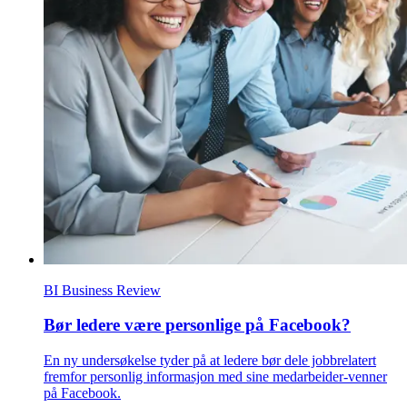
BI Business Review
Bør ledere være personlige på Facebook?
En ny undersøkelse tyder på at ledere bør dele jobbrelatert
fremfor personlig informasjon med sine medarbeider-venner
på Facebook.