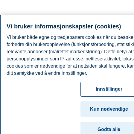
Vi bruker informasjonskapsler (cookies)
Vi bruker både egne og tredjeparters cookies når du besøker
forbedre din brukeropplevelse (funksjonsforbedring, statisti
relevante annonser (målrettet markedsføring). Dette betyr at
personopplysninger som IP-adresse, nettleseraktivitet, lokas
cookies som er nødvendige for at nettsiden skal fungere, kan 
ditt samtykke ved å endre innstillinger.
Les mer om våre informasjonskapsler, hvilke opplysninger vi
Innstillinger
innstillinger for informasjonskapsler. Du kan når som helst end
samtykke i innstillingene ved å klikke på «Cookies» nederst 
Kun nødvendige
For mer informasjon, se vår
cookie-erklæring
Godta alle