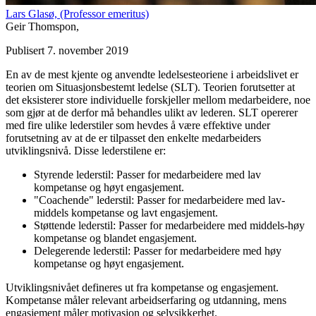
Lars Glasø,
(Professor emeritus)
Geir Thomspon,
Publisert 7. november 2019
En av de mest kjente og anvendte ledelsesteoriene i arbeidslivet er
teorien om Situasjonsbestemt ledelse (SLT). Teorien forutsetter at
det eksisterer store individuelle forskjeller mellom medarbeidere, noe
som gjør at de derfor må behandles ulikt av lederen. SLT opererer
med fire ulike lederstiler som hevdes å være effektive under
forutsetning av at de er tilpasset den enkelte medarbeiders
utviklingsnivå. Disse lederstilene er:
Styrende lederstil: Passer for medarbeidere med lav
kompetanse og høyt engasjement.
"Coachende" lederstil: Passer for medarbeidere med lav-
middels kompetanse og lavt engasjement.
Støttende lederstil: Passer for medarbeidere med middels-høy
kompetanse og blandet engasjement.
Delegerende lederstil: Passer for medarbeidere med høy
kompetanse og høyt engasjement.
Utviklingsnivået defineres ut fra kompetanse og engasjement.
Kompetanse måler relevant arbeidserfaring og utdanning, mens
engasjement måler motivasjon og selvsikkerhet.