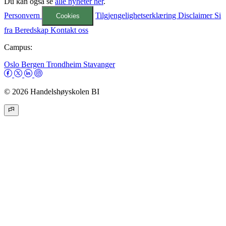
Du kan også se
alle nyheter her
.
Personvern
Tilgjengelighetserklæring
Disclaimer
Si
Cookies
fra
Beredskap
Kontakt oss
Campus:
Oslo
Bergen
Trondheim
Stavanger
© 2026 Handelshøyskolen BI