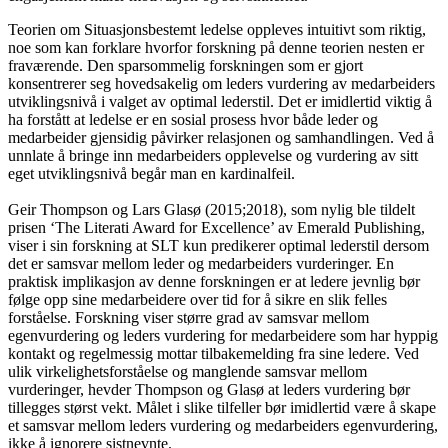
Teorien om Situasjonsbestemt ledelse oppleves intuitivt som riktig,
noe som kan forklare hvorfor forskning på denne teorien nesten er
fraværende. Den sparsommelig forskningen som er gjort
konsentrerer seg hovedsakelig om leders vurdering av medarbeiders
utviklingsnivå i valget av optimal lederstil. Det er imidlertid viktig å
ha forstått at ledelse er en sosial prosess hvor både leder og
medarbeider gjensidig påvirker relasjonen og samhandlingen. Ved å
unnlate å bringe inn medarbeiders opplevelse og vurdering av sitt
eget utviklingsnivå begår man en kardinalfeil.
Geir Thompson og Lars Glasø (2015;2018), som nylig ble tildelt
prisen ‘The Literati Award for Excellence’ av Emerald Publishing,
viser i sin forskning at SLT kun predikerer optimal lederstil dersom
det er samsvar mellom leder og medarbeiders vurderinger. En
praktisk implikasjon av denne forskningen er at ledere jevnlig bør
følge opp sine medarbeidere over tid for å sikre en slik felles
forståelse. Forskning viser større grad av samsvar mellom
egenvurdering og leders vurdering for medarbeidere som har hyppig
kontakt og regelmessig mottar tilbakemelding fra sine ledere. Ved
ulik virkelighetsforståelse og manglende samsvar mellom
vurderinger, hevder Thompson og Glasø at leders vurdering bør
tillegges størst vekt. Målet i slike tilfeller bør imidlertid være å skape
et samsvar mellom leders vurdering og medarbeiders egenvurdering,
ikke å ignorere sistnevnte.