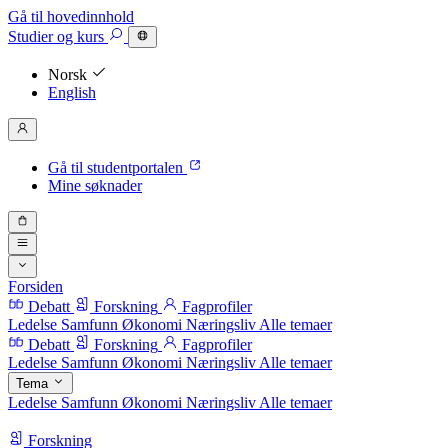
Gå til hovedinnhold
Studier
og kurs
Norsk
English
Gå til studentportalen
Mine søknader
Forsiden
Debatt
Forskning
Fagprofiler
Ledelse
Samfunn
Økonomi
Næringsliv
Alle temaer
Debatt
Forskning
Fagprofiler
Ledelse
Samfunn
Økonomi
Næringsliv
Alle temaer
Tema
Ledelse
Samfunn
Økonomi
Næringsliv
Alle temaer
Forskning