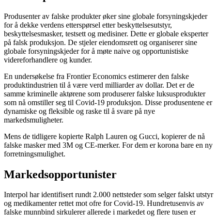
Produsenter av falske produkter øker sine globale forsyningskjeder
for å dekke verdens etterspørsel etter beskyttelsesutstyr,
beskyttelsesmasker, testsett og medisiner. Dette er globale eksperter
på falsk produksjon. De stjeler eiendomsrett og organiserer sine
globale forsyningskjeder for å møte naive og opportunistiske
videreforhandlere og kunder.
En undersøkelse fra Frontier Economics estimerer den falske
produktindustrien til å være verd milliarder av dollar. Det er de
samme kriminelle aktørene som produserer falske luksusprodukter
som nå omstiller seg til Covid-19 produksjon. Disse produsentene er
dynamiske og fleksible og raske til å svare på nye
markedsmuligheter.
Mens de tidligere kopierte Ralph Lauren og Gucci, kopierer de nå
falske masker med 3M og CE-merker. For dem er korona bare en ny
forretningsmulighet.
Markedsopportunister
Interpol har identifisert rundt 2.000 nettsteder som selger falskt utstyr
og medikamenter rettet mot ofre for Covid-19. Hundretusenvis av
falske munnbind sirkulerer allerede i markedet og flere tusen er