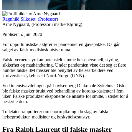
Ragnhild Silkoset,
(Professor)
Arne Nygaard,
(Professor i markedsføring)
Publisert 5. juni 2020
For opportunistiske aktører er pandemier en gavepakke. Da går
salget av falsk medisinsk utstyr unna.
Falskt verneutstyr kan potensielt lamme helsepersonell, styring,
sikkerhet og mathåndtering. Under pandemien viste det seg at flere
hundre falske 3M masker ble benyttet av helsearbeidere ved
Universitetssykehuset i Nord-Norge (UNN).
Ved intensivavdelingen på Lovisenberg Diakonale Sykehus i Oslo
ble falske masker brukt ved behandling av korona-pasienter i fem
uker. Falske produkter eksponerte de ansatte for smitte, i stedet for å
beskytte dem.
Tolletaten rapporterer om enorm økning i beslag av falske
helseprodukter, medisiner og beskyttelsesutstyr.
Fra Ralph Laurent til falske masker