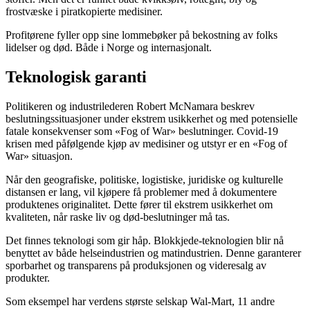
frostvæske i piratkopierte medisiner.
Profitørene fyller opp sine lommebøker på bekostning av folks
lidelser og død. Både i Norge og internasjonalt.
Teknologisk garanti
Politikeren og industrilederen Robert McNamara beskrev
beslutningssituasjoner under ekstrem usikkerhet og med potensielle
fatale konsekvenser som «Fog of War» beslutninger. Covid-19
krisen med påfølgende kjøp av medisiner og utstyr er en «Fog of
War» situasjon.
Når den geografiske, politiske, logistiske, juridiske og kulturelle
distansen er lang, vil kjøpere få problemer med å dokumentere
produktenes originalitet. Dette fører til ekstrem usikkerhet om
kvaliteten, når raske liv og død-beslutninger må tas.
Det finnes teknologi som gir håp. Blokkjede-teknologien blir nå
benyttet av både helseindustrien og matindustrien. Denne garanterer
sporbarhet og transparens på produksjonen og videresalg av
produkter.
Som eksempel har verdens største selskap Wal-Mart, 11 andre