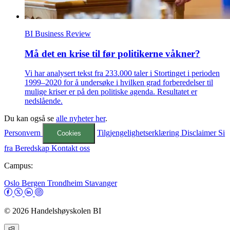
BI Business Review
Må det en krise til før politikerne våkner?
Vi har analysert tekst fra 233.000 taler i Stortinget i perioden
1999–2020 for å undersøke i hvilken grad forberedelser til
mulige kriser er på den politiske agenda. Resultatet er
nedslående.
Du kan også se
alle nyheter her
.
Personvern
Tilgjengelighetserklæring
Disclaimer
Si
Cookies
fra
Beredskap
Kontakt oss
Campus:
Oslo
Bergen
Trondheim
Stavanger
© 2026 Handelshøyskolen BI