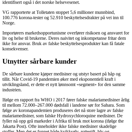
identifisert også i det norske helsevesenet.
VG rapporterte at Tolletaten stoppet 5,6 millioner munnbind,
100.776 korona-tester og 52.910 beskyttelsesdrakter på vei inn til
Norge.
Importørers markedsopportunisme overfører risikoen og ansvaret for
liv og helse til brukerne. Deres naivitet og inkompetanse fritar dem
ikke for ansvar. Bruk av falske beskyttelsesprodukter kan få fatale
konsekvenser.
Utnytter sårbare kunder
De sårbare kundene kjøper medisiner og utstyr basert på håp og
tillit. Når Covid-19 pandemien øker med eksponentiell kraft i
utviklingsland, er dette et nytt lønnsomt «segment» for den samme
industrien.
Ifølge en rapport fra WHO i 2017 fører falske malariamedisiner årlig
til mellom 72.000–267.000 dødsfall i landene sør for Sahara. Som
følge av koronapandemien produseres det nå store lagre av falske
malariamedisiner, som falske Hydroxychloroquine medisiner. De
fyller nå opp grå markeder i Afrika til bruk mot korona (ifølge the
Jakarta Post). Ofte inneholder ikke falske medisiner skadelige
stoffer. Men det er funnet både kvikksølv, rottegift, bly og