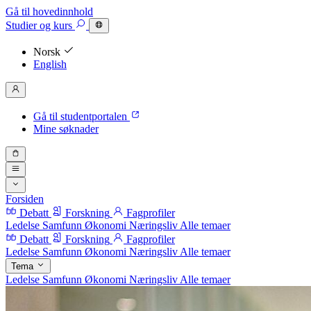
Gå til hovedinnhold
Studier
og kurs
Norsk
English
Gå til studentportalen
Mine søknader
Forsiden
Debatt
Forskning
Fagprofiler
Ledelse
Samfunn
Økonomi
Næringsliv
Alle temaer
Debatt
Forskning
Fagprofiler
Ledelse
Samfunn
Økonomi
Næringsliv
Alle temaer
Tema
Ledelse
Samfunn
Økonomi
Næringsliv
Alle temaer