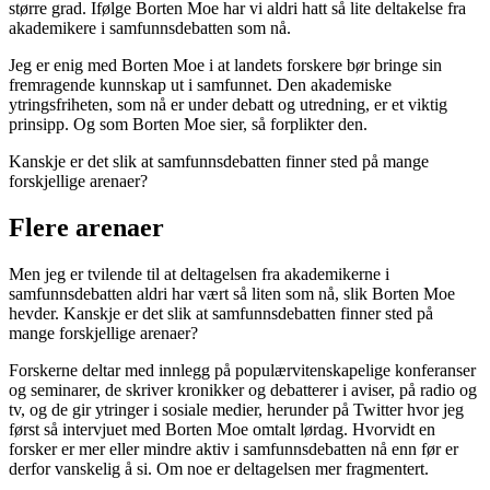
større grad. Ifølge Borten Moe har vi aldri hatt så lite deltakelse fra
akademikere i samfunnsdebatten som nå.
Jeg er enig med Borten Moe i at landets forskere bør bringe sin
fremragende kunnskap ut i samfunnet. Den akademiske
ytringsfriheten, som nå er under debatt og utredning, er et viktig
prinsipp. Og som Borten Moe sier, så forplikter den.
Kanskje er det slik at samfunnsdebatten finner sted på mange
forskjellige arenaer?
Flere arenaer
Men jeg er tvilende til at deltagelsen fra akademikerne i
samfunnsdebatten aldri har vært så liten som nå, slik Borten Moe
hevder. Kanskje er det slik at samfunnsdebatten finner sted på
mange forskjellige arenaer?
Forskerne deltar med innlegg på populærvitenskapelige konferanser
og seminarer, de skriver kronikker og debatterer i aviser, på radio og
tv, og de gir ytringer i sosiale medier, herunder på Twitter hvor jeg
først så intervjuet med Borten Moe omtalt lørdag. Hvorvidt en
forsker er mer eller mindre aktiv i samfunnsdebatten nå enn før er
derfor vanskelig å si. Om noe er deltagelsen mer fragmentert.