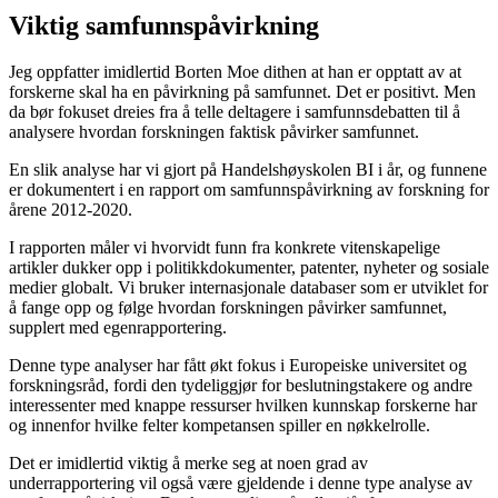
Viktig samfunnspåvirkning
Jeg oppfatter imidlertid Borten Moe dithen at han er opptatt av at
forskerne skal ha en påvirkning på samfunnet. Det er positivt. Men
da bør fokuset dreies fra å telle deltagere i samfunnsdebatten til å
analysere hvordan forskningen faktisk påvirker samfunnet.
En slik analyse har vi gjort på Handelshøyskolen BI i år, og funnene
er dokumentert i en rapport om samfunnspåvirkning av forskning for
årene 2012-2020.
I rapporten måler vi hvorvidt funn fra konkrete vitenskapelige
artikler dukker opp i politikkdokumenter, patenter, nyheter og sosiale
medier globalt. Vi bruker internasjonale databaser som er utviklet for
å fange opp og følge hvordan forskningen påvirker samfunnet,
supplert med egenrapportering.
Denne type analyser har fått økt fokus i Europeiske universitet og
forskningsråd, fordi den tydeliggjør for beslutningstakere og andre
interessenter med knappe ressurser hvilken kunnskap forskerne har
og innenfor hvilke felter kompetansen spiller en nøkkelrolle.
Det er imidlertid viktig å merke seg at noen grad av
underrapportering vil også være gjeldende i denne type analyse av