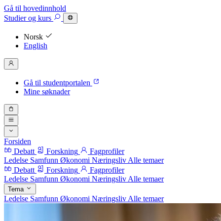
Gå til hovedinnhold
Studier
og kurs
Norsk
English
Gå til studentportalen
Mine søknader
Forsiden
Debatt
Forskning
Fagprofiler
Ledelse
Samfunn
Økonomi
Næringsliv
Alle temaer
Debatt
Forskning
Fagprofiler
Ledelse
Samfunn
Økonomi
Næringsliv
Alle temaer
Tema
Ledelse
Samfunn
Økonomi
Næringsliv
Alle temaer