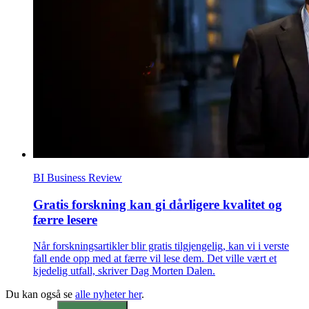
BI Business Review
Gratis forskning kan gi dårligere kvalitet og
færre lesere
Når forskningsartikler blir gratis tilgjengelig, kan vi i verste
fall ende opp med at færre vil lese dem. Det ville vært et
kjedelig utfall, skriver Dag Morten Dalen.
Du kan også se
alle nyheter her
.