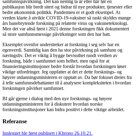
samfunnspåvirkning. Det kan nemlig ta år eller tiår før en
publikasjon blir bredt sitert og bidrar til nye produkter, tjenester eller
bedre økonomisk politikk. Pandemien er et godt eksempel. At
verden klarte å utvikle COVID-19-vaksiner så raskt skyldes mange
års banebrytende forskning på relaterte virus og vaksineteknologi.
Men det var altså først i 2021 denne forskningen fikk dokumentert
så store samfunnsmessige påvirkninger som den har hatt.
Eksemplet ovenfor understreker at forskning i seg selv har en
egenverdi. Samtidig kan den ha stor påvirkning på samfunn og
næringsliv. Det er viktig å bygge bevissthet rundt verdien av
forskning, både i samfunnet som helhet, men også for at
finansieringsinstitusjoner bedre forstår hvordan forskningen løser
viktige utfordringer. Jeg oppfatter at det er dette forsknings- og
høyere utdanningsministeren er opptatt av. Da bør fokuset dreies fra
å telle samfunnsdebattanter til å analysere kompleksiteten i hvordan
forskningen påvirker samfunnet.
BI går gjerne i dialog med den nye forsknings- og høyere
utdanningsministeren for å diskutere hvordan norske
forskningsinstitusjoner kan bidra positivt i dette viktige arbeidet.
Referanse
Innlegget ble først publisert i Khrono 26.10.21.