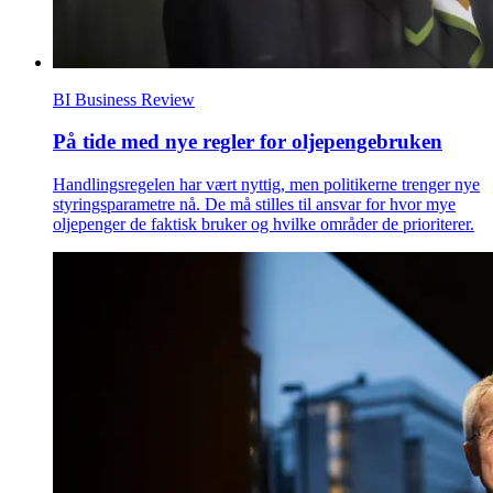
BI Business Review
På tide med nye regler for oljepengebruken
Handlingsregelen har vært nyttig, men politikerne trenger nye
styringsparametre nå. De må stilles til ansvar for hvor mye
oljepenger de faktisk bruker og hvilke områder de prioriterer.