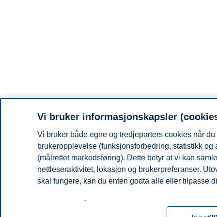
Vi bruker informasjonskapsler (cookie
Vi bruker både egne og tredjeparters cookies når du 
brukeropplevelse (funksjonsforbedring, statistikk og
(målrettet markedsføring). Dette betyr at vi kan sam
nettleseraktivitet, lokasjon og brukerpreferanser. Ut
skal fungere, kan du enten godta alle eller tilpasse d
Les mer om våre informasjonskapsler, hvilke opplysni
for informasjonskapsler. Du kan når som helst endre el