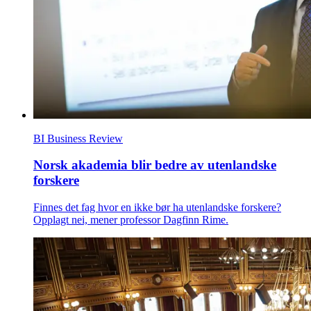
BI Business Review
Norsk akademia blir bedre av utenlandske
forskere
Finnes det fag hvor en ikke bør ha utenlandske forskere?
Opplagt nei, mener professor Dagfinn Rime.