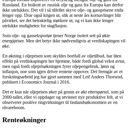
Russland. En boikott av russisk olje og gass fra Europa kan derfor
ikke utelukkes. Det vil i så tilfellet skyve olje- og gassprisene enda
lenger opp. Drar også krigen ut, slik at neste års kornavlinger blir
påvirket, ser det betraktelig mørkere ut, og vi kan ikke lenger
utelukke muligheten for stagflasjon.
Som olje- og gasseksportør tjener Norge isolert sett på økte
energipriser. Men det betyr ikke nødvendigvis at verdiskapingen vil
øke.
En økning i oljeprisen som skyldes bortfall av oljetilbud, har liten
effekt på verdiskapingen her hjemme, både fordi global vekst avtar,
men også fordi oljeprisøkningen fyrer oljepengebruk, lønn og
inflasjon, noe som igjen driver rentene oppover. Det fremgår av et
forskningsarbeid jeg har gjort sammen med Leif Anders Thorsrud,
publisert i Economics Journal i 2016.
Det er kun når oljeprisen øker på grunn av økt etterspørsel, som på
2000-tallet, eller vi oppdager og utvinner nye produktive felt, at vi
observerer positive ringvirkninger til fastlandsøkonomien av en
råvareboom.
Renteøkninger