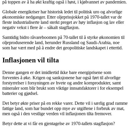
på toppen av å ha økt kraftig også i høst, i kjølvannet av pandemien.
Globale energikriser har historisk ledet til politisk uro og alvorlige
økonomiske nedganger. Etter oljeprissjokket på 1970-tallet var de
fleste industrialiserte land sterkt preget av høy inflasjon og lav eller
negativ vekst i flere år – såkalt stagflasjon.
Samtidig bidro råvareboomen på 70-tallet til å styrke økonomien til
oljeproduserende land, herunder Russland og Saudi-Arabia, noe
som har vært med på å endre det geopolitiske landskapet i ettertid.
Inflasjonen vil tilta
Denne gangen er det imidlertid ikke bare energiprisene som
forventes å øke. Krigen og sanksjonene har også ført til alvorlige
forstyrrelser i forsyningen av hvete og andre kornprodukter, samt
mineraler som blir brukt som viktige innsatsfaktorer i for eksempel
batterier og gjødsel.
Det betyr økte priser på en rekke varer. Dette vil i særlig grad ramme
fattige land, som har bundet opp mye av utgiftene i forbruk av mat,
men også i den vestlige verden vil inflasjonen tilta fremover.
Betyr dette at vi får en gjentagelse av 1970-tallets stagflasjon?