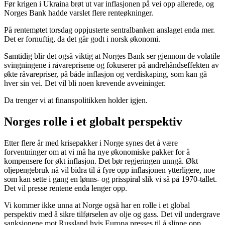
Før krigen i Ukraina brøt ut var inflasjonen på vei opp allerede, og
Norges Bank hadde varslet flere renteøkninger.
På rentemøtet torsdag oppjusterte sentralbanken anslaget enda mer.
Det er fornuftig, da det går godt i norsk økonomi.
Samtidig blir det også viktig at Norges Bank ser gjennom de volatile
svingningene i råvareprisene og fokuserer på andrehåndseffekten av
økte råvarepriser, på både inflasjon og verdiskaping, som kan gå
hver sin vei. Det vil bli noen krevende avveininger.
Da trenger vi at finanspolitikken holder igjen.
Norges rolle i et globalt perspektiv
Etter flere år med krisepakker i Norge synes det å være
forventninger om at vi må ha nye økonomiske pakker for å
kompensere for økt inflasjon. Det bør regjeringen unngå. Økt
oljepengebruk nå vil bidra til å fyre opp inflasjonen ytterligere, noe
som kan sette i gang en lønns- og prisspiral slik vi så på 1970-tallet.
Det vil presse rentene enda lenger opp.
Vi kommer ikke unna at Norge også har en rolle i et global
perspektiv med å sikre tilførselen av olje og gass. Det vil undergrave
sanksjonene mot Russland hvis Europa presses til å slippe opp