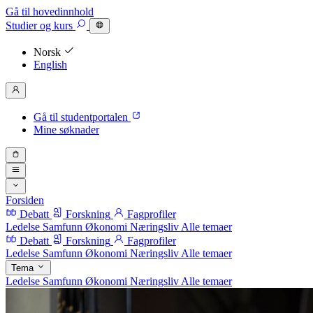
Gå til hovedinnhold
Studier
og kurs
Norsk
English
Gå til studentportalen
Mine søknader
Forsiden
Debatt
Forskning
Fagprofiler
Ledelse
Samfunn
Økonomi
Næringsliv
Alle temaer
Debatt
Forskning
Fagprofiler
Ledelse
Samfunn
Økonomi
Næringsliv
Alle temaer
Tema
Ledelse
Samfunn
Økonomi
Næringsliv
Alle temaer