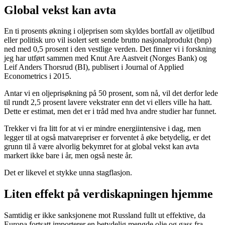
Global vekst kan avta
En ti prosents økning i oljeprisen som skyldes bortfall av oljetilbud
eller politisk uro vil isolert sett sende brutto nasjonalprodukt (bnp)
ned med 0,5 prosent i den vestlige verden. Det finner vi i forskning
jeg har utført sammen med Knut Are Aastveit (Norges Bank) og
Leif Anders Thorsrud (BI), publisert i Journal of Applied
Econometrics i 2015.
Antar vi en oljeprisøkning på 50 prosent, som nå, vil det derfor lede
til rundt 2,5 prosent lavere vekstrater enn det vi ellers ville ha hatt.
Dette er estimat, men det er i tråd med hva andre studier har funnet.
Trekker vi fra litt for at vi er mindre energiintensive i dag, men
legger til at også matvarepriser er forventet å øke betydelig, er det
grunn til å være alvorlig bekymret for at global vekst kan avta
markert ikke bare i år, men også neste år.
Det er likevel et stykke unna stagflasjon.
Liten effekt på verdiskapningen hjemme
Samtidig er ikke sanksjonene mot Russland fullt ut effektive, da
Europa fortsatt importerer en betydelig mengde olje og gass fra