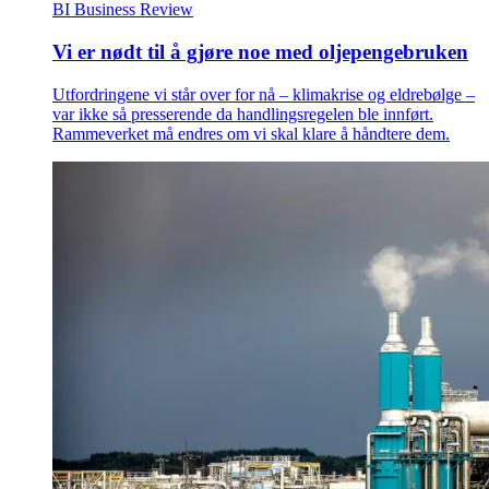
BI Business Review
Vi er nødt til å gjøre noe med oljepengebruken
Utfordringene vi står over for nå – klimakrise og eldrebølge –
var ikke så presserende da handlingsregelen ble innført.
Rammeverket må endres om vi skal klare å håndtere dem.