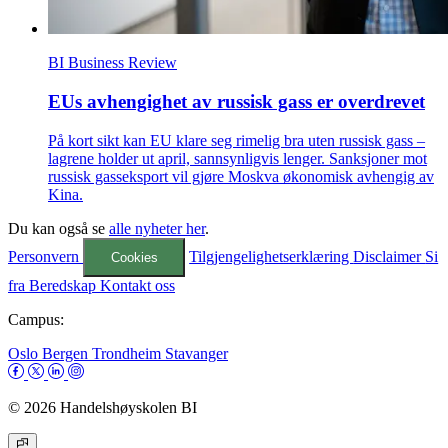
BI Business Review
EUs avhengighet av russisk gass er overdrevet
På kort sikt kan EU klare seg rimelig bra uten russisk gass –
lagrene holder ut april, sannsynligvis lenger. Sanksjoner mot
russisk gasseksport vil gjøre Moskva økonomisk avhengig av
Kina.
Du kan også se
alle nyheter her
.
Personvern
Tilgjengelighetserklæring
Disclaimer
Si
Cookies
fra
Beredskap
Kontakt oss
Campus:
Oslo
Bergen
Trondheim
Stavanger
© 2026 Handelshøyskolen BI