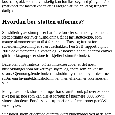
kostnadssjokk som de vanskelig kan forsikre seg mot på egen hånd
(markedet for fastpriskontrakter i Norge var lite brukt og fungerte
dårlig).
Hvordan bør støtten utformes?
Subsidiering av strømpriser har flere fordeler sammenlignet med en
støtteordning der hver husholdning får et fast støttebeløp, som
mange økonomer ser ut til å foretrekke. Først og fremst fordi en
subsidieringsordning er svært treffsikker. I en SSB-rapport utgitt i
2002 dokumenterer Halvorsen og Nesbakken at det innenfor enhver
gitt inntektsgruppe er store forskjeller i strømforbruket.
Både blant høyinntekts- og lavinntektsgrupper er det noen
husholdninger som bruker mye strøm, og andre som bruker lite
strøm. Gjennomgående bruker husholdninger med høy inntekt mer
strøm enn lavinntektshusholdninger, men effekten er ikke spesielt
sterk.
Mange lavinntektshusholdninger har strømforbruk på over 30.000
kWt per år, noe som kan tilsi et forbruk på nærmere 5000 kWt i
vintermånedene. For disse vil strømpriser på flere kroner per kWt
virkelig svi.
Subsidiert strøm er dermed et treffsikkert virkemiddel ved at de som