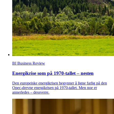
BI Business Review
Energikrise som på 1970-tallet – nesten
Den europeiske energikrisen begynner å ligne farlig på den
Opec-drevne energikrisen på 1970-tallet. Men noe er
annerledes – dessverre.