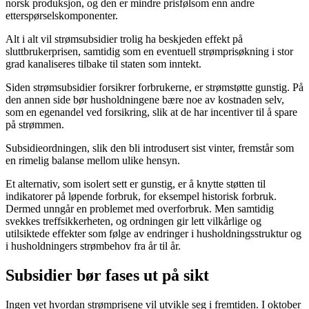
norsk produksjon, og den er mindre prisfølsom enn andre
etterspørselskomponenter.
Alt i alt vil strømsubsidier trolig ha beskjeden effekt på
sluttbrukerprisen, samtidig som en eventuell strømprisøkning i stor
grad kanaliseres tilbake til staten som inntekt.
Siden strømsubsidier forsikrer forbrukerne, er strømstøtte gunstig. På
den annen side bør husholdningene bære noe av kostnaden selv,
som en egenandel ved forsikring, slik at de har incentiver til å spare
på strømmen.
Subsidieordningen, slik den bli introdusert sist vinter, fremstår som
en rimelig balanse mellom ulike hensyn.
Et alternativ, som isolert sett er gunstig, er å knytte støtten til
indikatorer på løpende forbruk, for eksempel historisk forbruk.
Dermed unngår en problemet med overforbruk. Men samtidig
svekkes treffsikkerheten, og ordningen gir lett vilkårlige og
utilsiktede effekter som følge av endringer i husholdningsstruktur og
i husholdningers strømbehov fra år til år.
Subsidier bør fases ut på sikt
Ingen vet hvordan strømprisene vil utvikle seg i fremtiden. I oktober