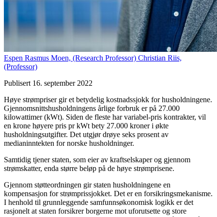
Espen Rasmus Moen,
(Research Professor)
Christian Riis,
(Professor)
Publisert 16. september 2022
Høye strømpriser gir et betydelig kostnadssjokk for husholdningene.
Gjennomsnittshusholdningens årlige forbruk er på 27.000
kilowattimer (kWt). Siden de fleste har variabel-pris kontrakter, vil
en krone høyere pris pr kWt bety 27.000 kroner i økte
husholdningsutgifter. Det utgjør drøye seks prosent av
medianinntekten for norske husholdninger.
Samtidig tjener staten, som eier av kraftselskaper og gjennom
strømskatter, enda større beløp på de høye strømprisene.
Gjennom støtteordningen gir staten husholdningene en
kompensasjon for strømprissjokket. Det er en forsikringsmekanisme.
I henhold til grunnleggende samfunnsøkonomisk logikk er det
rasjonelt at staten forsikrer borgerne mot uforutsette og store