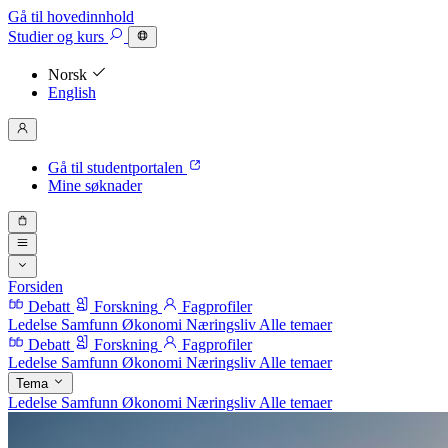
Gå til hovedinnhold
Studier
og kurs
Norsk
English
Gå til studentportalen
Mine søknader
Forsiden
Debatt
Forskning
Fagprofiler
Ledelse
Samfunn
Økonomi
Næringsliv
Alle temaer
Debatt
Forskning
Fagprofiler
Ledelse
Samfunn
Økonomi
Næringsliv
Alle temaer
Tema
Ledelse
Samfunn
Økonomi
Næringsliv
Alle temaer