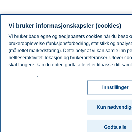
Vi bruker informasjonskapsler (cookies)
Vi bruker både egne og tredjeparters cookies når du besøker
brukeropplevelse (funksjonsforbedring, statistikk og analy
(målrettet markedsføring). Dette betyr at vi kan samle inn
nettleseraktivitet, lokasjon og brukerpreferanser. Utover co
skal fungere, kan du enten godta alle eller tilpasse ditt samt
Les mer om våre informasjonskapsler, hvilke opplysninger vi
for informasjonskapsler. Du kan når som helst endre eller tre
Innstillinger
ved å klikke på «Cookies» nederst på nettsiden vår.
For mer informasjon, se vår
cookie-erklæring
Kun nødvendig
Godta alle