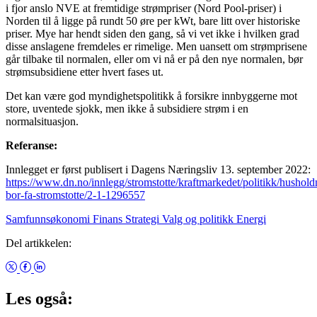
i fjor anslo NVE at fremtidige strømpriser (Nord Pool-priser) i
Norden til å ligge på rundt 50 øre per kWt, bare litt over historiske
priser. Mye har hendt siden den gang, så vi vet ikke i hvilken grad
disse anslagene fremdeles er rimelige. Men uansett om strømprisene
går tilbake til normalen, eller om vi nå er på den nye normalen, bør
strømsubsidiene etter hvert fases ut.
Det kan være god myndighetspolitikk å forsikre innbyggerne mot
store, uventede sjokk, men ikke å subsidiere strøm i en
normalsituasjon.
Referanse:
Innlegget er først publisert i Dagens Næringsliv 13. september 2022:
https://www.dn.no/innlegg/stromstotte/kraftmarkedet/politikk/hushol
bor-fa-stromstotte/2-1-1296557
Samfunnsøkonomi
Finans
Strategi
Valg og politikk
Energi
Del artikkelen:
Les også: