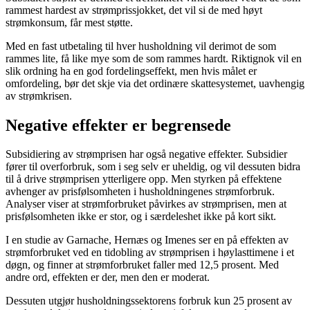
rammest hardest av strømprissjokket, det vil si de med høyt
strømkonsum, får mest støtte.
Med en fast utbetaling til hver husholdning vil derimot de som
rammes lite, få like mye som de som rammes hardt. Riktignok vil en
slik ordning ha en god fordelingseffekt, men hvis målet er
omfordeling, bør det skje via det ordinære skattesystemet, uavhengig
av strømkrisen.
Negative effekter er begrensede
Subsidiering av strømprisen har også negative effekter. Subsidier
fører til overforbruk, som i seg selv er uheldig, og vil dessuten bidra
til å drive strømprisen ytterligere opp. Men styrken på effektene
avhenger av prisfølsomheten i husholdningenes strømforbruk.
Analyser viser at strømforbruket påvirkes av strømprisen, men at
prisfølsomheten ikke er stor, og i særdeleshet ikke på kort sikt.
I en studie av Garnache, Hernæs og Imenes ser en på effekten av
strømforbruket ved en tidobling av strømprisen i høylasttimene i et
døgn, og finner at strømforbruket faller med 12,5 prosent. Med
andre ord, effekten er der, men den er moderat.
Dessuten utgjør husholdningssektorens forbruk kun 25 prosent av