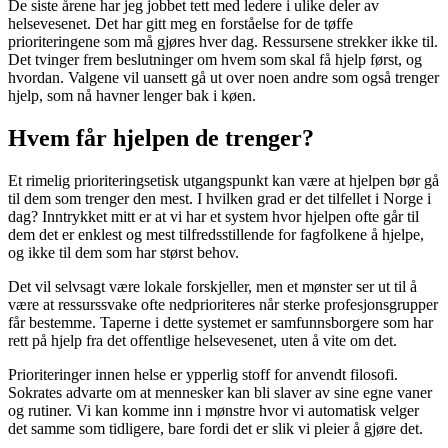
De siste årene har jeg jobbet tett med ledere i ulike deler av
helsevesenet. Det har gitt meg en forståelse for de tøffe
prioriteringene som må gjøres hver dag. Ressursene strekker ikke til.
Det tvinger frem beslutninger om hvem som skal få hjelp først, og
hvordan. Valgene vil uansett gå ut over noen andre som også trenger
hjelp, som nå havner lenger bak i køen.
Hvem får hjelpen de trenger?
Et rimelig prioriteringsetisk utgangspunkt kan være at hjelpen bør gå
til dem som trenger den mest. I hvilken grad er det tilfellet i Norge i
dag? Inntrykket mitt er at vi har et system hvor hjelpen ofte går til
dem det er enklest og mest tilfredsstillende for fagfolkene å hjelpe,
og ikke til dem som har størst behov.
Det vil selvsagt være lokale forskjeller, men et mønster ser ut til å
være at ressurssvake ofte nedprioriteres når sterke profesjonsgrupper
får bestemme. Taperne i dette systemet er samfunnsborgere som har
rett på hjelp fra det offentlige helsevesenet, uten å vite om det.
Prioriteringer innen helse er ypperlig stoff for anvendt filosofi.
Sokrates advarte om at mennesker kan bli slaver av sine egne vaner
og rutiner. Vi kan komme inn i mønstre hvor vi automatisk velger
det samme som tidligere, bare fordi det er slik vi pleier å gjøre det.