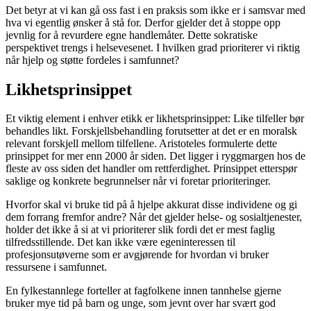
Det betyr at vi kan gå oss fast i en praksis som ikke er i samsvar med
hva vi egentlig ønsker å stå for. Derfor gjelder det å stoppe opp
jevnlig for å revurdere egne handlemåter. Dette sokratiske
perspektivet trengs i helsevesenet. I hvilken grad prioriterer vi riktig
når hjelp og støtte fordeles i samfunnet?
Likhetsprinsippet
Et viktig element i enhver etikk er likhetsprinsippet: Like tilfeller bør
behandles likt. Forskjellsbehandling forutsetter at det er en moralsk
relevant forskjell mellom tilfellene. Aristoteles formulerte dette
prinsippet for mer enn 2000 år siden. Det ligger i ryggmargen hos de
fleste av oss siden det handler om rettferdighet. Prinsippet etterspør
saklige og konkrete begrunnelser når vi foretar prioriteringer.
Hvorfor skal vi bruke tid på å hjelpe akkurat disse individene og gi
dem forrang fremfor andre? Når det gjelder helse- og sosialtjenester,
holder det ikke å si at vi prioriterer slik fordi det er mest faglig
tilfredsstillende. Det kan ikke være egeninteressen til
profesjonsutøverne som er avgjørende for hvordan vi bruker
ressursene i samfunnet.
En fylkestannlege forteller at fagfolkene innen tannhelse gjerne
bruker mye tid på barn og unge, som jevnt over har svært god