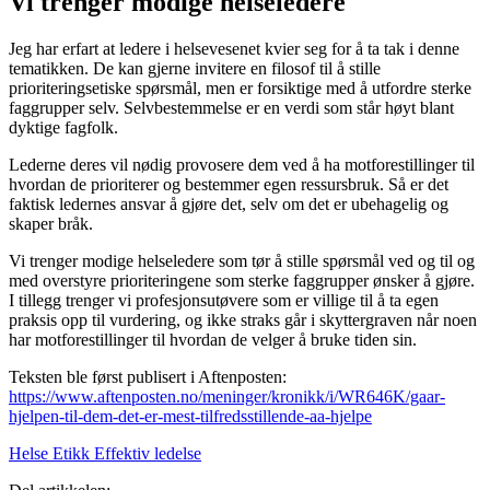
Vi trenger modige helseledere
Jeg har erfart at ledere i helsevesenet kvier seg for å ta tak i denne
tematikken. De kan gjerne invitere en filosof til å stille
prioriteringsetiske spørsmål, men er forsiktige med å utfordre sterke
faggrupper selv. Selvbestemmelse er en verdi som står høyt blant
dyktige fagfolk.
Lederne deres vil nødig provosere dem ved å ha motforestillinger til
hvordan de prioriterer og bestemmer egen ressursbruk. Så er det
faktisk ledernes ansvar å gjøre det, selv om det er ubehagelig og
skaper bråk.
Vi trenger modige helseledere som tør å stille spørsmål ved og til og
med overstyre prioriteringene som sterke faggrupper ønsker å gjøre.
I tillegg trenger vi profesjonsutøvere som er villige til å ta egen
praksis opp til vurdering, og ikke straks går i skyttergraven når noen
har motforestillinger til hvordan de velger å bruke tiden sin.
Teksten ble først publisert i Aftenposten:
https://www.aftenposten.no/meninger/kronikk/i/WR646K/gaar-
hjelpen-til-dem-det-er-mest-tilfredsstillende-aa-hjelpe
Helse
Etikk
Effektiv ledelse