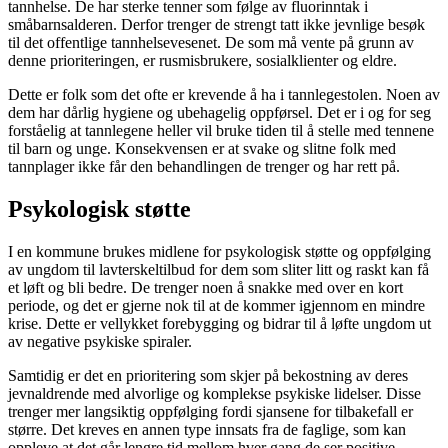
tannhelse. De har sterke tenner som følge av fluorinntak i
småbarnsalderen. Derfor trenger de strengt tatt ikke jevnlige besøk
til det offentlige tannhelsevesenet. De som må vente på grunn av
denne prioriteringen, er rusmisbrukere, sosialklienter og eldre.
Dette er folk som det ofte er krevende å ha i tannlegestolen. Noen av
dem har dårlig hygiene og ubehagelig oppførsel. Det er i og for seg
forståelig at tannlegene heller vil bruke tiden til å stelle med tennene
til barn og unge. Konsekvensen er at svake og slitne folk med
tannplager ikke får den behandlingen de trenger og har rett på.
Psykologisk støtte
I en kommune brukes midlene for psykologisk støtte og oppfølging
av ungdom til lavterskeltilbud for dem som sliter litt og raskt kan få
et løft og bli bedre. De trenger noen å snakke med over en kort
periode, og det er gjerne nok til at de kommer igjennom en mindre
krise. Dette er vellykket forebygging og bidrar til å løfte ungdom ut
av negative psykiske spiraler.
Samtidig er det en prioritering som skjer på bekostning av deres
jevnaldrende med alvorlige og komplekse psykiske lidelser. Disse
trenger mer langsiktig oppfølging fordi sjansene for tilbakefall er
større. Det kreves en annen type innsats fra de faglige, som kan
oppleve at det går lengre tid mellom hver gang de ser positive