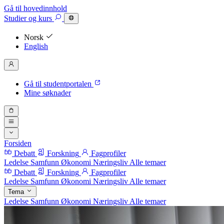
Gå til hovedinnhold
Studier
og kurs
Norsk
English
Gå til studentportalen
Mine søknader
Forsiden
Debatt
Forskning
Fagprofiler
Ledelse
Samfunn
Økonomi
Næringsliv
Alle temaer
Debatt
Forskning
Fagprofiler
Ledelse
Samfunn
Økonomi
Næringsliv
Alle temaer
Tema
Ledelse
Samfunn
Økonomi
Næringsliv
Alle temaer