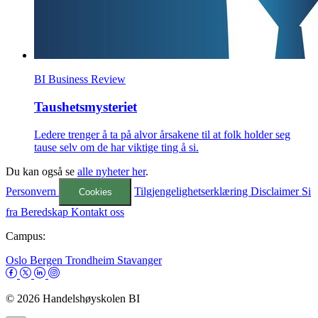
BI Business Review
Taushetsmysteriet
Ledere trenger å ta på alvor årsakene til at folk holder seg
tause selv om de har viktige ting å si.
Du kan også se
alle nyheter her
.
Personvern
Tilgjengelighetserklæring
Disclaimer
Si
Cookies
fra
Beredskap
Kontakt oss
Campus:
Oslo
Bergen
Trondheim
Stavanger
© 2026 Handelshøyskolen BI