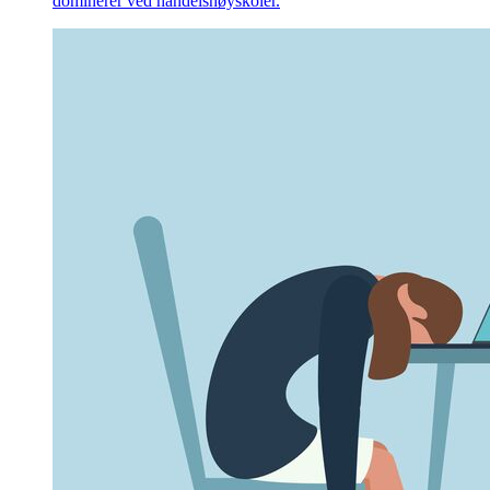
dominerer ved handelshøyskoler.