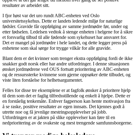
resultater av arbeidet sitt.
I fjor høst var det uro rundt ABC-enheten ved Oslo
universitetssykehus. Dette er landets ledende miljø for naturlige
fødsler. Gravide får oppfølging av samme jordmødre før, under og
etter fødselen. Ledelsen vedtok å stenge enheten i helgene for å sikre
et forsvarlig tilbud til alle fødende som sykehuset har ansvaret for.
Det er mangel på jordmødre i hele landet, og dette legger press på
enhetene som skal sørge for trygge vilkår for alle gravide.
Blant dem er det kvinner som trenger ekstra oppfølging fordi de ikke
snakker godt norsk eller har andre utfordringer. I denne situasjonen
ønsket jordmødrene ved OUS fortsatt prioritering av ABC-enheten
og de ressurssterke kvinnene som gjerne oppsøker dette tilbudet, og
viste liten forståelse for helhetsargumentet.
Felles for disse tre eksemplene er at fagfolk ønsker å prioritere hjelp
til dem som det er faglig tilfredsstillende og enkelt å hjelpe. Dette er
en forståelig tenkemåte. Enhver fagperson kan hente motivasjon fra
å se raske, positive resultater av egen innsats. Det kjennes godt å
utrette noe og få jevnlige mestringsopplevelser på jobb.
Utfordringen er at jakten på slike opplevelser kan føre til en
nedprioritering av de svakeste og mest trengende samfunnsborgerne.