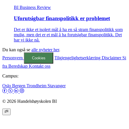
BI Business Review
Uforutsigbar finanspolitikk er problemet
Det er ikke et isolert mål å ha en så stram finanspolitikk som
mulig, men det er et mål å ha forutsigbar finanspolitikk. Det
har vi ikke nå.
Du kan også se
alle nyheter her
.
Personvern
Tilgjengelighetserklæring
Disclaimer
Si
Cookies
fra
Beredskap
Kontakt oss
Campus:
Oslo
Bergen
Trondheim
Stavanger
© 2026 Handelshøyskolen BI