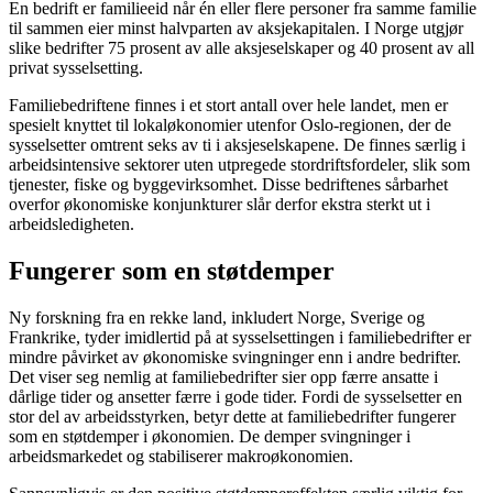
En bedrift er familieeid når én eller flere personer fra samme familie
til sammen eier minst halvparten av aksjekapitalen. I Norge utgjør
slike bedrifter 75 prosent av alle aksjeselskaper og 40 prosent av all
privat sysselsetting.
Familiebedriftene finnes i et stort antall over hele landet, men er
spesielt knyttet til lokaløkonomier utenfor Oslo-regionen, der de
sysselsetter omtrent seks av ti i aksjeselskapene. De finnes særlig i
arbeidsintensive sektorer uten utpregede stordriftsfordeler, slik som
tjenester, fiske og byggevirksomhet. Disse bedriftenes sårbarhet
overfor økonomiske konjunkturer slår derfor ekstra sterkt ut i
arbeidsledigheten.
Fungerer som en støtdemper
Ny forskning fra en rekke land, inkludert Norge, Sverige og
Frankrike, tyder imidlertid på at sysselsettingen i familiebedrifter er
mindre påvirket av økonomiske svingninger enn i andre bedrifter.
Det viser seg nemlig at familiebedrifter sier opp færre ansatte i
dårlige tider og ansetter færre i gode tider. Fordi de sysselsetter en
stor del av arbeidsstyrken, betyr dette at familiebedrifter fungerer
som en støtdemper i økonomien. De demper svingninger i
arbeidsmarkedet og stabiliserer makroøkonomien.