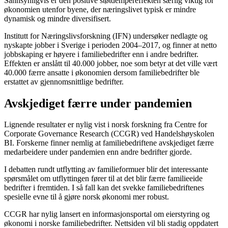
Sannsynligvis er den positive støtdempereffekten særlig viktig for
økonomien utenfor byene, der næringslivet typisk er mindre
dynamisk og mindre diversifisert.
Institutt for Næringslivsforskning (IFN) undersøker nedlagte og
nyskapte jobber i Sverige i perioden 2004–2017, og finner at netto
jobbskaping er høyere i familiebedrifter enn i andre bedrifter.
Effekten er anslått til 40.000 jobber, noe som betyr at det ville vært
40.000 færre ansatte i økonomien dersom familiebedrifter ble
erstattet av gjennomsnittlige bedrifter.
Avskjediget færre under pandemien
Lignende resultater er nylig vist i norsk forskning fra Centre for
Corporate Governance Research (CCGR) ved Handelshøyskolen
BI. Forskerne finner nemlig at familiebedriftene avskjediget færre
medarbeidere under pandemien enn andre bedrifter gjorde.
I debatten rundt utflytting av familieformuer blir det interessante
spørsmålet om utflyttingen fører til at det blir færre familieeide
bedrifter i fremtiden. I så fall kan det svekke familiebedriftenes
spesielle evne til å gjøre norsk økonomi mer robust.
CCGR har nylig lansert en informasjonsportal om eierstyring og
økonomi i norske familiebedrifter. Nettsiden vil bli stadig oppdatert