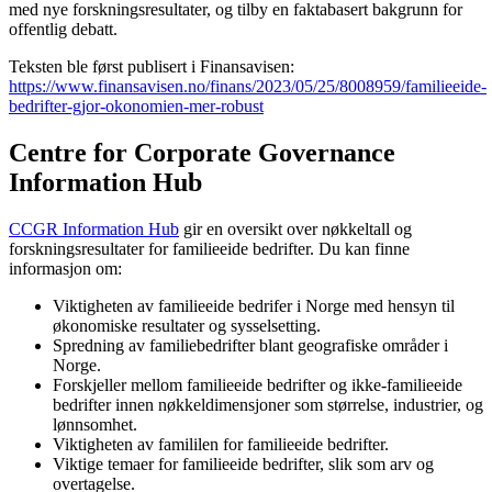
med nye forskningsresultater, og tilby en faktabasert bakgrunn for
offentlig debatt.
Teksten ble først publisert i Finansavisen:
https://www.finansavisen.no/finans/2023/05/25/8008959/familieeide-
bedrifter-gjor-okonomien-mer-robust
Centre for Corporate Governance
Information Hub
CCGR Information Hub
gir en oversikt over nøkkeltall og
forskningsresultater for familieeide bedrifter. Du kan finne
informasjon om:
Viktigheten av familieeide bedrifer i Norge med hensyn til
økonomiske resultater og sysselsetting.
Spredning av familiebedrifter blant geografiske områder i
Norge.
Forskjeller mellom familieeide bedrifter og ikke-familieeide
bedrifter innen nøkkeldimensjoner som størrelse, industrier, og
lønnsomhet.
Viktigheten av famililen for familieeide bedrifter.
Viktige temaer for familieeide bedrifter, slik som arv og
overtagelse.