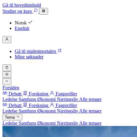
Gå til hovedinnhold
Studier
og kurs
Norsk
English
Gå til studentportalen
Mine søknader
Forsiden
Debatt
Forskning
Fagprofiler
Ledelse
Samfunn
Økonomi
Næringsliv
Alle temaer
Debatt
Forskning
Fagprofiler
Ledelse
Samfunn
Økonomi
Næringsliv
Alle temaer
Tema
Ledelse
Samfunn
Økonomi
Næringsliv
Alle temaer