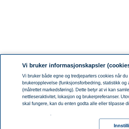
Vi bruker informasjonskapsler (cookie
Vi bruker både egne og tredjeparters cookies når du 
brukeropplevelse (funksjonsforbedring, statistikk og
(målrettet markedsføring). Dette betyr at vi kan sam
nettleseraktivitet, lokasjon og brukerpreferanser. Ut
skal fungere, kan du enten godta alle eller tilpasse d
Les mer om våre informasjonskapsler, hvilke opplysni
for informasjonskapsler. Du kan når som helst endre el
Innstil