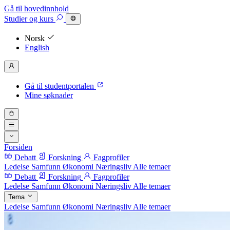
Gå til hovedinnhold
Studier
og kurs
Norsk
English
Gå til studentportalen
Mine søknader
Forsiden
Debatt
Forskning
Fagprofiler
Ledelse
Samfunn
Økonomi
Næringsliv
Alle temaer
Debatt
Forskning
Fagprofiler
Ledelse
Samfunn
Økonomi
Næringsliv
Alle temaer
Tema
Ledelse
Samfunn
Økonomi
Næringsliv
Alle temaer