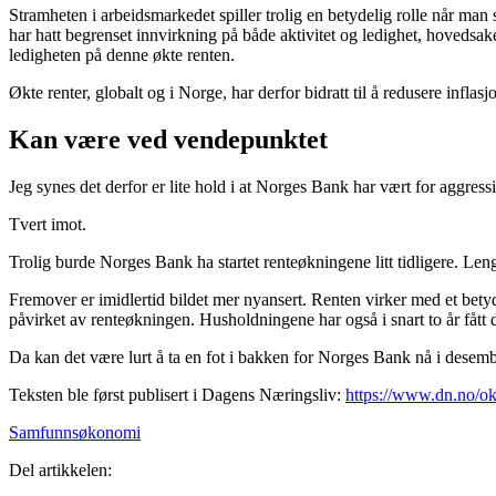
Stramheten i arbeidsmarkedet spiller trolig en betydelig rolle når man 
har hatt begrenset innvirkning på både aktivitet og ledighet, hovedsak
ledigheten på denne økte renten.
Økte renter, globalt og i Norge, har derfor bidratt til å redusere inflasj
Kan være ved vendepunktet
Jeg synes det derfor er lite hold i at Norges Bank har vært for aggres
Tvert imot.
Trolig burde Norges Bank ha startet renteøkningene litt tidligere. Lenge
Fremover er imidlertid bildet mer nyansert. Renten virker med et betydeli
påvirket av renteøkningen. Husholdningene har også i snart to år fått
Da kan det være lurt å ta en fot i bakken for Norges Bank nå i desemb
Teksten ble først publisert i Dagens Næringsliv:
https://www.dn.no/ok
Samfunnsøkonomi
Del artikkelen: