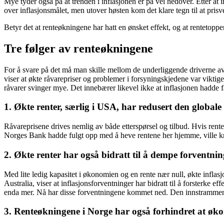
Mye tyder også på at trenden i inflasjonen er på vei nedover. Etter at
over inflasjonsmålet, men utover høsten kom det klare tegn til at pri
Betyr det at renteøkningene har hatt en ønsket effekt, og at rentetopp
Tre følger av renteøkningene
For å svare på det må man skille mellom de underliggende driverne av
viser at økte råvarepriser og problemer i forsyningskjedene var viktige
råvarer svinger mye. Det innebærer likevel ikke at inflasjonen hadde falt
1. Økte renter, særlig i USA, har redusert den globale
Råvareprisene drives nemlig av både etterspørsel og tilbud. Hvis rent
Norges Bank hadde fulgt opp med å heve rentene her hjemme, ville kron
2. Økte renter har også bidratt til å dempe forventnin
Med lite ledig kapasitet i økonomien og en rente nær null, økte infl
Australia, viser at inflasjonsforventninger har bidratt til å forsterke
enda mer. Nå har disse forventningene kommet ned. Den innstrammende
3. Renteøkningene i Norge har også forhindret at øk