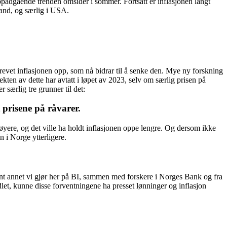
oppadgående trenden omsider i sommer. Fortsatt er inflasjonen langt
land, og særlig i USA.
evet inflasjonen opp, som nå bidrar til å senke den. Mye ny forskning
ekten av dette har avtatt i løpet av 2023, selv om særlig prisen på
r særlig tre grunner til det:
 prisene på råvarer.
øyere, og det ville ha holdt inflasjonen oppe lengre. Og dersom ikke
 i Norge ytterligere.
ant annet vi gjør her på BI, sammen med forskere i Norges Bank og fra
dlet, kunne disse forventningene ha presset lønninger og inflasjon