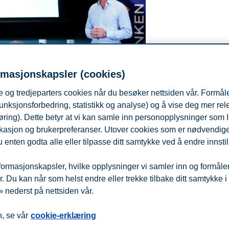
rmasjonskapsler (cookies)
 og tredjeparters cookies når du besøker nettsiden vår. Formåle
unksjonsforbedring, statistikk og analyse) og å vise deg mer re
øring). Dette betyr at vi kan samle inn personopplysninger som 
 lokasjon og brukerpreferanser. Utover cookies som er nødvendige 
 enten godta alle eller tilpasse ditt samtykke ved å endre innstil
ormasjonskapsler, hvilke opplysninger vi samler inn og formålene 
or å sikre varig rikdom.
 Du kan når som helst endre eller trekke tilbake ditt samtykke i
 nederst på nettsiden vår.
fra
Beredskap
Kontakt oss
, se vår
cookie-erklæring