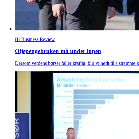
BI Business Review
Oljepengebruken må under lupen
Dersom verdens børser faller kraftig, blir vi nødt til å stramme k