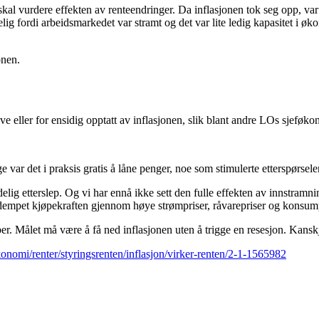
skal vurdere effekten av renteendringer. Da inflasjonen tok seg opp, var 
elig fordi arbeidsmarkedet var stramt og det var lite ledig kapasitet i 
onen.
sive eller for ensidig opptatt av inflasjonen, slik blant andre LOs sje
 var det i praksis gratis å låne penger, noe som stimulerte etterspørselen
g etterslep. Og vi har ennå ikke sett den fulle effekten av innstramningen
 dempet kjøpekraften gjennom høye strømpriser, råvarepriser og konsumpr
er. Målet må være å få ned inflasjonen uten å trigge en resesjon. Kanskj
onomi/renter/styringsrenten/inflasjon/virker-renten/2-1-1565982