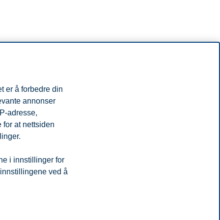
t er å forbedre din
levante annonser
IP-adresse,
for at nettsiden
linger.
i innstillinger for
 innstillingene ved å