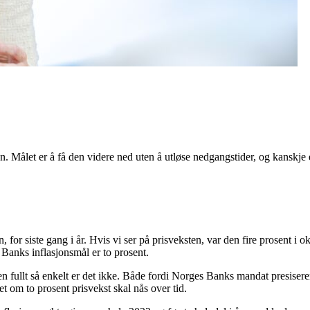
nen. Målet er å få den videre ned uten å utløse nedgangstider, og kanskje 
or siste gang i år. Hvis vi ser på prisveksten, var den fire prosent i
s Banks inflasjonsmål er to prosent.
Men fullt så enkelt er det ikke. Både fordi Norges Banks mandat presisere
let om to prosent prisvekst skal nås over tid.