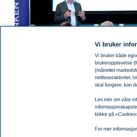
Vi bruker info
Vi bruker både egne
brukeropplevelse (f
(målrettet markedsf
nettleseraktivitet,
BI Business Review
skal fungere, kan du
Vil Norge tape sin formue?
Les mer om våre inf
Historien er full av tapte formuer. Norge må innrette seg klokt f
informasjonskapsler.
klikke på «Cookies»
Du kan også se
alle nyheter her
.
Personvern
Tilgjengelighetserklæring
Disclaimer
Si 
Cookies
For mer informasjon