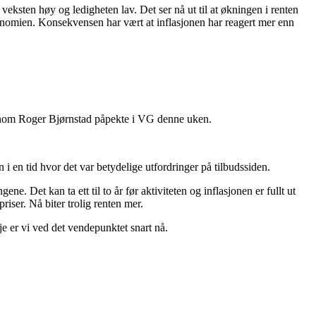
veksten høy og ledigheten lav. Det ser nå ut til at økningen i renten
økonomien. Konsekvensen har vært at inflasjonen har reagert mer enn
føkonom Roger Bjørnstad påpekte i VG denne uken.
 i en tid hvor det var betydelige utfordringer på tilbudssiden.
e. Det kan ta ett til to år før aktiviteten og inflasjonen er fullt ut
iser. Nå biter trolig renten mer.
e er vi ved det vendepunktet snart nå.