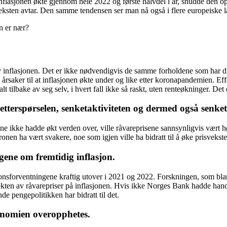
 inflasjonen økte gjennom hele 2022 og første halvdel i år, snudde den 
sveksten avtar. Den samme tendensen ser man nå også i flere europeiske 
en er nær?
 inflasjonen. Det er ikke nødvendigvis de samme forholdene som har dr
 årsaker til at inflasjonen økte under og like etter koronapandemien. Eff
 tilbake av seg selv, i hvert fall ikke så raskt, uten renteøkninger. Det e
 etterspørselen, senketaktiviteten og dermed også senket
ene ikke hadde økt verden over, ville råvareprisene sannsynligvis vært h
en ha vært svakere, noe som igjen ville ha bidratt til å øke prisveksten
gene om fremtidig inflasjon.
asjonsforventningene kraftig utover i 2021 og 2022. Forskningen, som bl
 effekten av råvarepriser på inflasjonen. Hvis ikke Norges Bank hadde han
 pengepolitikken har bidratt til det.
onomien overopphetes.