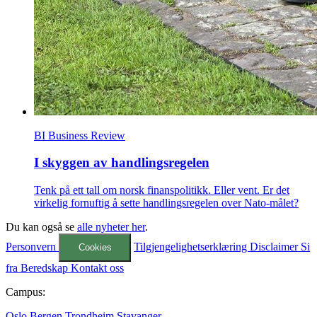
BI Business Review
I skyggen av handlingsregelen
Tenk på ett tall om norsk finanspolitikk. Eller vent. Er det
virkelig fornuftig å sette handlingsregelen over Nato-målet?
Du kan også se
alle nyheter her
.
Personvern
Tilgjengelighetserklæring
Disclaimer
Si
Cookies
fra
Beredskap
Kontakt oss
Campus:
Oslo
Bergen
Trondheim
Stavanger