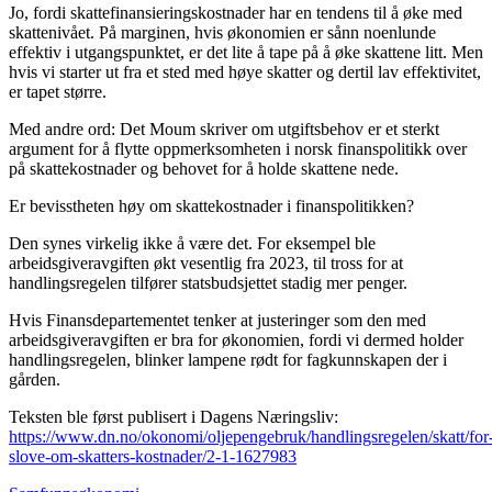
Jo, fordi skattefinansieringskostnader har en tendens til å øke med
skattenivået. På marginen, hvis økonomien er sånn noenlunde
effektiv i utgangspunktet, er det lite å tape på å øke skattene litt. Men
hvis vi starter ut fra et sted med høye skatter og dertil lav effektivitet,
er tapet større.
Med andre ord: Det Moum skriver om utgiftsbehov er et sterkt
argument for å flytte oppmerksomheten i norsk finanspolitikk over
på skattekostnader og behovet for å holde skattene nede.
Er bevisstheten høy om skattekostnader i finanspolitikken?
Den synes virkelig ikke å være det. For eksempel ble
arbeidsgiveravgiften økt vesentlig fra 2023, til tross for at
handlingsregelen tilfører statsbudsjettet stadig mer penger.
Hvis Finansdepartementet tenker at justeringer som den med
arbeidsgiveravgiften er bra for økonomien, fordi vi dermed holder
handlingsregelen, blinker lampene rødt for fagkunnskapen der i
gården.
Teksten ble først publisert i Dagens Næringsliv:
https://www.dn.no/okonomi/oljepengebruk/handlingsregelen/skatt/for
slove-om-skatters-kostnader/2-1-1627983