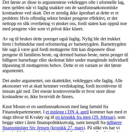
Det første av disse to argumentene vektlegges ofte i uformelle lag,
men sjelden når vi faglig snakker om de samfunnsøkonomiske
kostnadene ved skatt. Det er nemlig ikke åpenbart at dette er et
problem: Hvis offentlig sektor bruker pengene effektivt, er det
nettopp en slik overføring vi ønsker oss, fordi staten kan oppnå noe
med pengene våre som vi privat ikke klarer.
Av og til brukes dette poenget også faglig. Nylig ble det trukket
frem i forbindelse med reformering av barnetrygden. Barnetrygden
ble sagt å være god fordi mottagerne fritt kan disponere disse
pengene til familiens beste, og dermed barnas beste, mens penger til
billigere barnehage eller skolemat lider under manglende individuell
tilpasning til mottagerens behov. Dette er en variant av det første
argumentet.
Det andre argumentet, om skattekiler, vektlegges ofte faglig. Alle
økonomer vet at skatt hemmer verdiskaping, fordi incentivene til
innsats går ned. Det eneste kontroversielle er hvor store disse
kostnadene er, ikke hvorvidt de finnes.
Knut Moum er en samfunnsøkonom med lang fartstid fra
Finansdepartementet. I
et innlegg i DN 4. april
kommer han med et
slags tilsvar til Kvaløy og til
en kronikk fra meg (29. februar)
, som
begge sitter i årets finanspolitikkutvalg, samt innspill fra
tidligere
finansminister Siv Jensen (kronikk 27. mars)
. På ulikt vis har vi