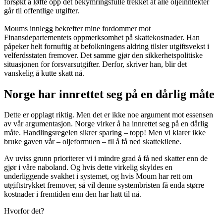
forsøkt å løfte opp det bekymringsfulle trekket at alle oljeinntekter
går til offentlige utgifter.
Moums innlegg bekrefter mine fordommer mot
Finansdepartementets oppmerksomhet på skattekostnader. Han
påpeker helt fornuftig at befolkningens aldring tilsier utgiftsvekst i
velferdsstaten fremover. Det samme gjør den sikkerhetspolitiske
situasjonen for forsvarsutgifter. Derfor, skriver han, blir det
vanskelig å kutte skatt nå.
Norge har innrettet seg på en dårlig måte
Dette er opplagt riktig. Men det er ikke noe argument mot essensen
av vår argumentasjon. Norge virker å ha innrettet seg på en dårlig
måte. Handlingsregelen sikrer sparing – topp! Men vi klarer ikke
bruke gaven vår – oljeformuen – til å få ned skattekilene.
Av uviss grunn prioriterer vi i mindre grad å få ned skatter enn de
gjør i våre naboland. Og hvis dette virkelig skyldes en
underliggende svakhet i systemet, og hvis Moum har rett om
utgiftstrykket fremover, så vil denne systembristen få enda større
kostnader i fremtiden enn den har hatt til nå.
Hvorfor det?