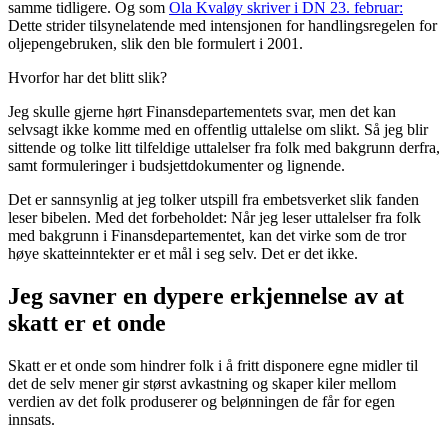
samme tidligere. Og som
Ola Kvaløy skriver i DN 23. februar:
Dette strider tilsynelatende med intensjonen for handlingsregelen for
oljepengebruken, slik den ble formulert i 2001.
Hvorfor har det blitt slik?
Jeg skulle gjerne hørt Finansdepartementets svar, men det kan
selvsagt ikke komme med en offentlig uttalelse om slikt. Så jeg blir
sittende og tolke litt tilfeldige uttalelser fra folk med bakgrunn derfra,
samt formuleringer i budsjettdokumenter og lignende.
Det er sannsynlig at jeg tolker utspill fra embetsverket slik fanden
leser bibelen. Med det forbeholdet: Når jeg leser uttalelser fra folk
med bakgrunn i Finansdepartementet, kan det virke som de tror
høye skatteinntekter er et mål i seg selv. Det er det ikke.
Jeg savner en dypere erkjennelse av at
skatt er et onde
Skatt er et onde som hindrer folk i å fritt disponere egne midler til
det de selv mener gir størst avkastning og skaper kiler mellom
verdien av det folk produserer og belønningen de får for egen
innsats.