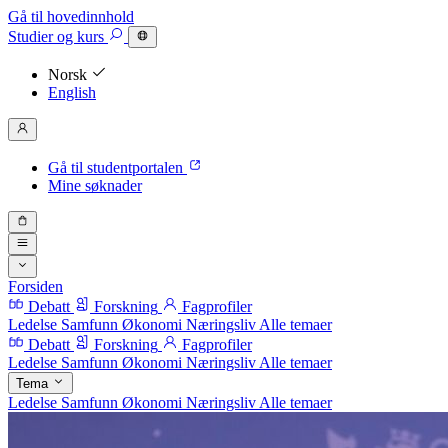
Gå til hovedinnhold
Studier
og kurs
Norsk
English
Gå til studentportalen
Mine søknader
Forsiden
Debatt
Forskning
Fagprofiler
Ledelse
Samfunn
Økonomi
Næringsliv
Alle temaer
Debatt
Forskning
Fagprofiler
Ledelse
Samfunn
Økonomi
Næringsliv
Alle temaer
Tema
Ledelse
Samfunn
Økonomi
Næringsliv
Alle temaer