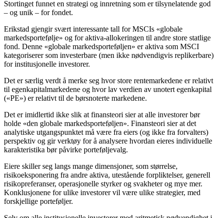
Stortinget funnet en strategi og innretning som er tilsynelatende god
– og unik – for fondet.
Erikstad gjengir svært interessante tall for MSCIs «globale
markedsportefølje» og for aktiva-allokeringen til andre store statlige
fond. Denne «globale markedsporteføljen» er aktiva som MSCI
kategoriserer som investerbare (men ikke nødvendigvis replikerbare)
for institusjonelle investorer.
Det er særlig verdt å merke seg hvor store rentemarkedene er relativt
til egenkapitalmarkedene og hvor lav verdien av unotert egenkapital
(«PE») er relativt til de børsnoterte markedene.
Det er imidlertid ikke slik at finansteori sier at alle investorer bør
holde «den globale markedsporteføljen». Finansteori sier at det
analytiske utgangspunktet må være fra eiers (og ikke fra forvalters)
perspektiv og gir verktøy for å analysere hvordan eieres individuelle
karakteristika bør påvirke porteføljevalg.
Eiere skiller seg langs mange dimensjoner, som størrelse,
risikoeksponering fra andre aktiva, utestående forpliktelser, generell
risikopreferanser, operasjonelle styrker og svakheter og mye mer.
Konklusjonene for ulike investorer vil være ulike strategier, med
forskjellige porteføljer.
Selv om alle institusjonelle investorer med aritmetisk nødvendighet i