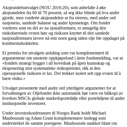
Aksjeandelsutvalget (NOU 2016:20), som anbefalte å øke
aksjeandelen fra 60 til 70 prosent, så seg ikke blinde på hva andre
gjorde, men vurderte aksjeandelen ut fra eierens, med andre ord
nasjonens, samlede balanse og andre kjennetegn. Om fondet
vurderes som en del av na sjonalformuen, er antagelig den
risikobærende evnen høy og risikoen knyttet til den samlede
nasjonalformuen lavere nå enn noen gang siden olje ble oppdaget på
kontinentalsokkelen.
Et premiss for utvalgets anfaling som var komplementært til
argumentene om unoterte oppkjøpsfond i årets fondsmelding, var at
«fondets strategi bygger i all hovedsak på åpen kunnskap og
eksponering mot systematiske risikopremier, slik at den
operasjonelle risikoen er lav. Det trekker isolert sett opp evnen til å
bære risiko.»
Utvalget presenterte med andre ord ytterligere argumenter for at
forvaltningen av Oljefondet ikke automatisk bør være en blåkopi av
hverken MSCIs globale markedsportefølje eller porteføljene til andre
institusjonelle investorer.
Under investorkonferansen til Norges Bank holdt Michael
Mauboussin og Adam Grant komplementære innlegg som
understreket de samme poengene. Mauboussin snakket blant om