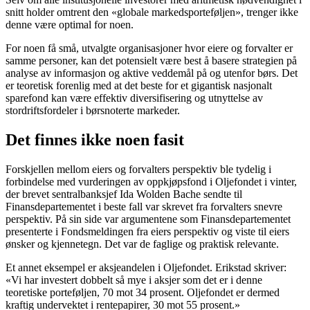
snitt holder omtrent den «globale markedsporteføljen», trenger ikke
denne være optimal for noen.
For noen få små, utvalgte organisasjoner hvor eiere og forvalter er
samme personer, kan det potensielt være best å basere strategien på
analyse av informasjon og aktive veddemål på og utenfor børs. Det
er teoretisk forenlig med at det beste for et gigantisk nasjonalt
sparefond kan være effektiv diversifisering og utnyttelse av
stordriftsfordeler i børsnoterte markeder.
Det finnes ikke noen fasit
Forskjellen mellom eiers og forvalters perspektiv ble tydelig i
forbindelse med vurderingen av oppkjøpsfond i Oljefondet i vinter,
der brevet sentralbanksjef Ida Wolden Bache sendte til
Finansdepartementet i beste fall var skrevet fra forvalters snevre
perspektiv. På sin side var argumentene som Finansdepartementet
presenterte i Fondsmeldingen fra eiers perspektiv og viste til eiers
ønsker og kjennetegn. Det var de faglige og praktisk relevante.
Et annet eksempel er aksjeandelen i Oljefondet. Erikstad skriver:
«Vi har investert dobbelt så mye i aksjer som det er i denne
teoretiske porteføljen, 70 mot 34 prosent. Oljefondet er dermed
kraftig undervektet i rentepapirer, 30 mot 55 prosent.»