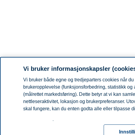
Vi bruker informasjonskapsler (cookie
Vi bruker både egne og tredjeparters cookies når du 
brukeropplevelse (funksjonsforbedring, statistikk og
(målrettet markedsføring). Dette betyr at vi kan sam
nettleseraktivitet, lokasjon og brukerpreferanser. Ut
skal fungere, kan du enten godta alle eller tilpasse d
Les mer om våre informasjonskapsler, hvilke opplysni
for informasjonskapsler. Du kan når som helst endre el
Innstil