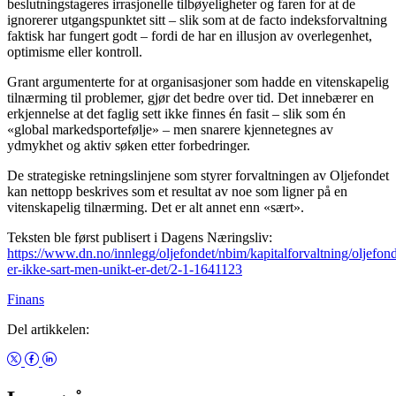
beslutningstageres irrasjonelle tilbøyeligheter og faren for at de
ignorerer utgangspunktet sitt – slik som at de facto indeksforvaltning
faktisk har fungert godt – fordi de har en illusjon av overlegenhet,
optimisme eller kontroll.
Grant argumenterte for at organisasjoner som hadde en vitenskapelig
tilnærming til problemer, gjør det bedre over tid. Det innebærer en
erkjennelse at det faglig sett ikke finnes én fasit – slik som én
«global markedsportefølje» – men snarere kjennetegnes av
ydmykhet og aktiv søken etter forbedringer.
De strategiske retningslinjene som styrer forvaltningen av Oljefondet
kan nettopp beskrives som et resultat av noe som ligner på en
vitenskapelig tilnærming. Det er alt annet enn «sært».
Teksten ble først publisert i Dagens Næringsliv:
https://www.dn.no/innlegg/oljefondet/nbim/kapitalforvaltning/oljefond
er-ikke-sart-men-unikt-er-det/2-1-1641123
Finans
Del artikkelen: