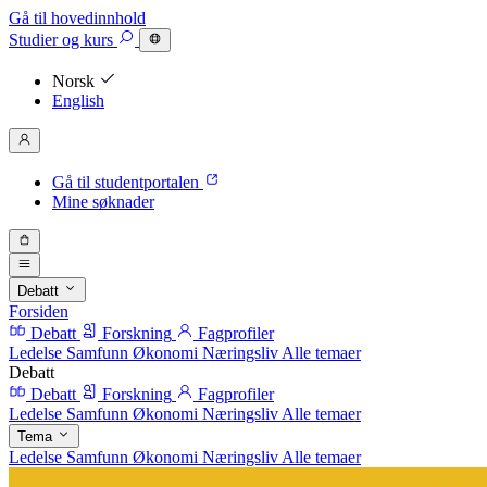
Gå til hovedinnhold
Studier
og kurs
Norsk
English
Gå til studentportalen
Mine søknader
Debatt
Forsiden
Debatt
Forskning
Fagprofiler
Ledelse
Samfunn
Økonomi
Næringsliv
Alle temaer
Debatt
Debatt
Forskning
Fagprofiler
Ledelse
Samfunn
Økonomi
Næringsliv
Alle temaer
Tema
Ledelse
Samfunn
Økonomi
Næringsliv
Alle temaer