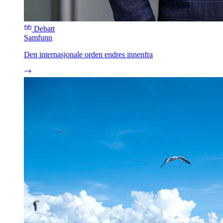
Debatt
Samfunn
Den internasjonale orden endres innenfra