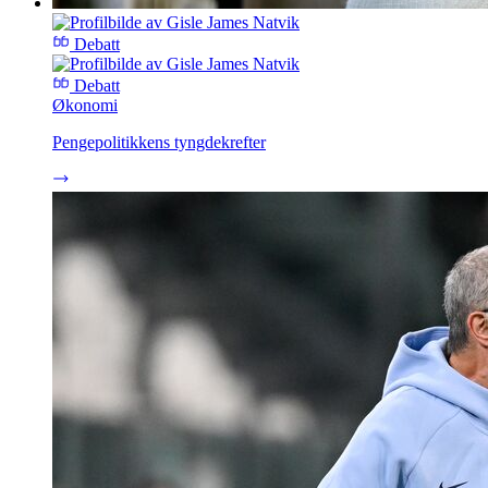
Debatt
Debatt
Økonomi
Pengepolitikkens tyngdekrefter