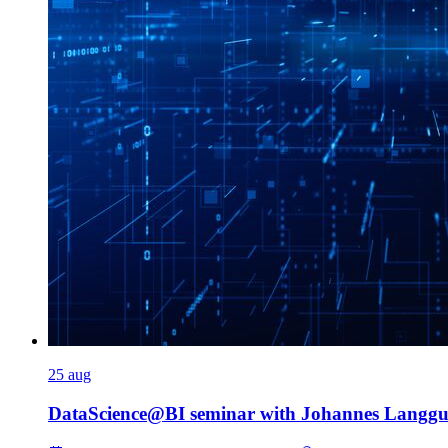
25
aug
DataScience@BI seminar with Johannes Langgu