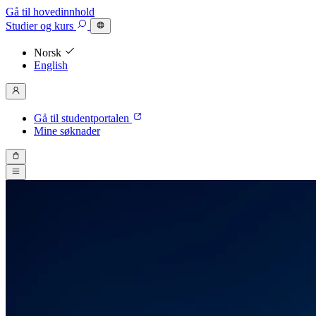
Gå til hovedinnhold
Studier
og kurs
Norsk
English
Gå til studentportalen
Mine søknader