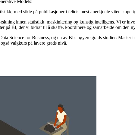
enerative Models!
istikk, med sikte på publikasjoner i feltets mest anerkjente vitenskapelige
orskning innen statistikk, maskinlæring og kunstig intelligens. Vi er in
ter på BI, der vi bidrar til å skaffe, koordinere og samarbeide om den 
Data Science for Business, og en av BI's høyere grads studier: Master in 
 også valgkurs på lavere grads nivå.