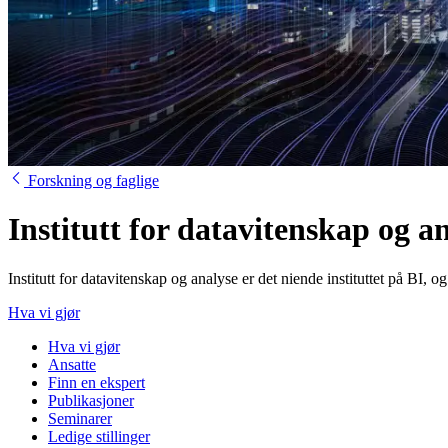
Forskning og faglige
Institutt for datavitenskap og a
Institutt for datavitenskap og analyse er det niende instituttet på BI, og
Hva vi gjør
Hva vi gjør
Ansatte
Finn en ekspert
Publikasjoner
Seminarer
Ledige stillinger