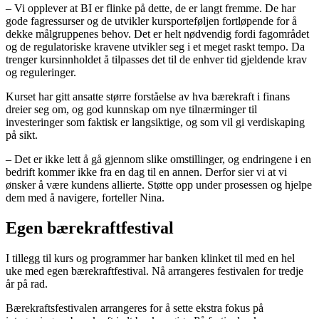
– Vi opplever at BI er flinke på dette, de er langt fremme. De har
gode fagressurser og de utvikler kursporteføljen fortløpende for å
dekke målgruppenes behov. Det er helt nødvendig fordi fagområdet
og de regulatoriske kravene utvikler seg i et meget raskt tempo. Da
trenger kursinnholdet å tilpasses det til de enhver tid gjeldende krav
og reguleringer.
Kurset har gitt ansatte større forståelse av hva bærekraft i finans
dreier seg om, og god kunnskap om nye tilnærminger til
investeringer som faktisk er langsiktige, og som vil gi verdiskaping
på sikt.
– Det er ikke lett å gå gjennom slike omstillinger, og endringene i en
bedrift kommer ikke fra en dag til en annen. Derfor sier vi at vi
ønsker å være kundens allierte. Støtte opp under prosessen og hjelpe
dem med å navigere, forteller Nina.
Egen bærekraftfestival
I tillegg til kurs og programmer har banken klinket til med en hel
uke med egen bærekraftfestival. Nå arrangeres festivalen for tredje
år på rad.
Bærekraftsfestivalen arrangeres for å sette ekstra fokus på