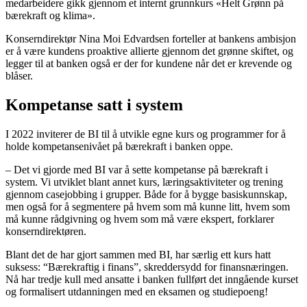
medarbeidere gikk gjennom et internt grunnkurs «Helt Grønn på
bærekraft og klima».
Konserndirektør Nina Moi Edvardsen forteller at bankens ambisjon
er å være kundens proaktive allierte gjennom det grønne skiftet, og
legger til at banken også er der for kundene når det er krevende og
blåser.
Kompetanse satt i system
I 2022 inviterer de BI til å utvikle egne kurs og programmer for å
holde kompetansenivået på bærekraft i banken oppe.
– Det vi gjorde med BI var å sette kompetanse på bærekraft i
system. Vi utviklet blant annet kurs, læringsaktiviteter og trening
gjennom casejobbing i grupper. Både for å bygge basiskunnskap,
men også for å segmentere på hvem som må kunne litt, hvem som
må kunne rådgivning og hvem som må være ekspert, forklarer
konserndirektøren.
Blant det de har gjort sammen med BI, har særlig ett kurs hatt
suksess: “Bærekraftig i finans”, skreddersydd for finansnæringen.
Nå har tredje kull med ansatte i banken fullført det inngående kurset
og formalisert utdanningen med en eksamen og studiepoeng!