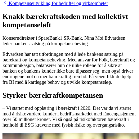
Kompetanseutvikling for bedrifter og virksomheter
Knakk bærekraftskoden med kollektivt
kompetanseløft
Konserndirektør i SpareBank1 SR-Bank, Nina Moi Edvardsen,
leder bankens satsing på kompetanseheving.
Edvardsen har tatt utfordringen med å lede bankens satsing på
bærekraft og kompetanseheving. Med ansvar for Folk, bærekraft og
kommunikasjon, balanserer hun de ulike rollene for å sikre at
banken og bankens kunder ikke bare tilpasser seg, men også driver
endringene mot en mer bærekraftig fremtid. På veien fikk de hjelp
fra BI med å kartlegge behov og utvikle kompetanseløp.
Styrker bærekraftkompetansen
– Vi startet med opplæring i bærekraft i 2020. Det var da vi startet
med å risikovurdere kunder i bedriftsmarkedet med låneengasjement
over 50 millioner kroner. Vi så også på risikofaktoren bærekraft i
henhold til ESG kravene med fysisk risiko og overgangsrisiko.