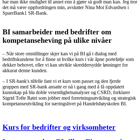
har man ikke mulighet til annet enn å gjøre så godt man kan. Jeg tror
det må være oppfordringen min, avslutter Nina Moi Edvardsen i
SpareBank1 SR-Bank.
BI samarbeider med bedrifter om
kompetanseheving på ulike nivåer
– Når store omstillinger skjer kan vi på BI gå i dialog med
bedriftskundene for å finne ut hvilke kurs i vår åpne portefølje som
dekker behovet, eller vi kan utvikle skreddersydde løsninger for
akkurat denne kunden.
– I SR-bank's tilfelle fant vi et kurs som passet og den fjerde
gruppen med SR-bank ansatte er nå i gang med å få oppdatert
kunnskap på bla doble vesentlighetsanalyser og CSRD, forklarer
Sigrid Tofte Røiri som jobber med forretningsutvikling og strategisk
kompetanseutvikling for næringslivet på Handelshøyskolen BI.
Kurs for bedrifter og virksomheter