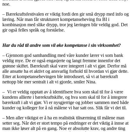
noe.
– Bærekraftsfestivalen er viktig fordi den gir små drypp med info og
læring. Når man får strukturert kompetanseheving fra BI i
kombinasjon med slike drypp, tror jeg læringen blir veldig god. Det
gir også felles språk og forståelse.
Har du råd til andre som vil øke kompetanse i sin virksomhet?
– Gjennom god samhandling med våre kunder lærer vi som bank
veldig mye. De er også engasjerte og langt fremme innenfor det
grønne skiftet. Bærekraft skal være integrert i alt vi gjør. Derfor må
alle ansatte ha et aktivt og ansvarlig forhold til hvordan vi gjør dette.
Etter at kompetansehevingen ble introdusert, så vi at bærekraft
nettopp ble mer sentralt i alt vi gjorde, smiler Nina.
– Vi er veldig opptatt av å identifisere hva som skal til for å være
kundens allierte i bærekraftskifte, og hva som skal til for å integrere
bærekraft i alt vi gjør. Vi er nysgjerrige og jobber sammen med både
kunder og kolleger for å nå målene vi har satt oss. Slik får vi det til.
– Men aller viktigst er å ha en realistisk tilnærming til målene man
setter seg. Når det er stort tempo på endringer er det viktig å innse at
man ikke løser alt på en gang. Noe er absolutte krav, og andre ting