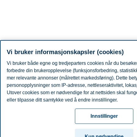
Vi bruker informasjonskapsler (cookies)
Vi bruker både egne og tredjeparters cookies når du besøker
forbedre din brukeropplevelse (funksjonsforbedring, statisti
mer relevante annonser (målrettet markedsføring). Dette bety
personopplysninger som IP-adresse, nettleseraktivitet, lokas
Utover cookies som er nødvendige for at nettsiden skal fung
eller tilpasse ditt samtykke ved å endre innstillinger.
Les mer om våre informasjonskapsler, hvilke opplysninger vi
Innstillinger
innstillinger for informasjonskapsler. Du kan når som helst end
samtykke i innstillingene ved å klikke på «Cookies» nederst 
Kun nødvendige