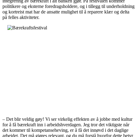
integrering av bærekraft i alt banken gjør. På festivalen kommer
politikere og eksterne foredragsholdere, og i tillegg til underholdning
og kortreist mat har de ansatte mulighet til å reparere klær og delta
på felles aktiviteter.
– Det blir veldig gøy! Vi ser virkelig effekten av å jobbe med kultur
for å få bærekraft inn i arbeidshverdagen. Jeg tror det viktigste når
det kommer til kompetanseheving, er å få det innøvd i det daglige
arbeidet. Det må gjøres relevant, og du må forstå hvorfor dette betyr