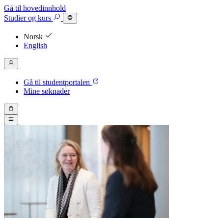
Gå til hovedinnhold
Studier
og kurs
Norsk
English
Gå til studentportalen
Mine søknader