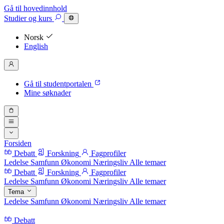
Gå til hovedinnhold
Studier
og kurs
Norsk
English
Gå til studentportalen
Mine søknader
Forsiden
Debatt
Forskning
Fagprofiler
Ledelse
Samfunn
Økonomi
Næringsliv
Alle temaer
Debatt
Forskning
Fagprofiler
Ledelse
Samfunn
Økonomi
Næringsliv
Alle temaer
Tema
Ledelse
Samfunn
Økonomi
Næringsliv
Alle temaer
Debatt