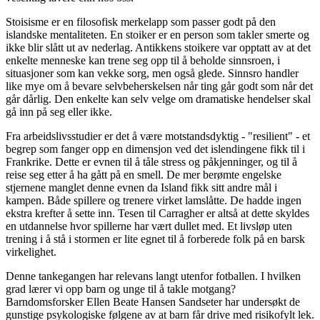
Stoisisme er en filosofisk merkelapp som passer godt på den
islandske mentaliteten. En stoiker er en person som takler smerte og
ikke blir slått ut av nederlag. Antikkens stoikere var opptatt av at det
enkelte menneske kan trene seg opp til å beholde sinnsroen, i
situasjoner som kan vekke sorg, men også glede. Sinnsro handler
like mye om å bevare selvbeherskelsen når ting går godt som når det
går dårlig. Den enkelte kan selv velge om dramatiske hendelser skal
gå inn på seg eller ikke.
Fra arbeidslivsstudier er det å være motstandsdyktig - "resilient" - et
begrep som fanger opp en dimensjon ved det islendingene fikk til i
Frankrike. Dette er evnen til å tåle stress og påkjenninger, og til å
reise seg etter å ha gått på en smell. De mer berømte engelske
stjernene manglet denne evnen da Island fikk sitt andre mål i
kampen. Både spillere og trenere virket lamslåtte. De hadde ingen
ekstra krefter å sette inn. Tesen til Carragher er altså at dette skyldes
en utdannelse hvor spillerne har vært dullet med. Et livsløp uten
trening i å stå i stormen er lite egnet til å forberede folk på en barsk
virkelighet.
Denne tankegangen har relevans langt utenfor fotballen. I hvilken
grad lærer vi opp barn og unge til å takle motgang?
Barndomsforsker Ellen Beate Hansen Sandseter har undersøkt de
gunstige psykologiske følgene av at barn får drive med risikofylt lek.