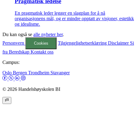
Pragmatisk ledelse
En pragmatisk leder legger en slagplan for å nå
organisasjonens mål, og er mindre opptatt av visjoner, estetikk
og idealisme.
Du kan også se
alle nyheter her
.
Personvern
Tilgjengelighetserklæring
Disclaimer
Si
Cookies
fra
Beredskap
Kontakt oss
Campus:
Oslo
Bergen
Trondheim
Stavanger
© 2026 Handelshøyskolen BI