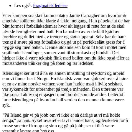
Les også:
Pragmatisk ledelse
Etter kampen snakket kommentator Jamie Carragher om hvorfor de
engelske spillerne ikke klarte å takle motgang. Han påpekte at de har
blitt formet i fotballakademier hvor alt legges til rette for at de skal
utvikle ferdigheter med ball. Fra barnsben av er de blitt kjørt av
foreldre og dullet med av trenere og støtteapparat. Selv har de bare
trengt å snøre på seg fotballsko og gå ut på perfekt slått gress for å
hygge seg med ballen. Denne utdannelsen kom til kort i møtet med
snøftende islendinger, som er vant til stormkast og blodslit. Det
hjelper ikke å være teknisk flink med ballen om du ikke også tåler at
motstanderen tråkker deg på foten og tar ledelsen.
Islendinger ser ut til å ha en annen innstilling til sykdom og arbeid
enn vi finner her i Norge. En islandsk venn var sjokkert over å høre
at en av mine norske venner, som han hadde møtt i livlig selskap,
var sykemeldt for utbrenthet på tredje måneden. Den utbrente var
like sosialt aktiv og engasjert rundt bordet som de andre. I ettertid
lurte islendingen på hvordan i all verden den mannen kunne være
syk.
"På Island går vi på jobb om vi ikke er så dårlige at vi må holde
senga," sa han. Sykefraværet er lavt i landet hans, og terskelen for å
trosse smerter i kropp og sinn og gå på jobb, ser ut til å være
vesentlig lavere enn hos oss.