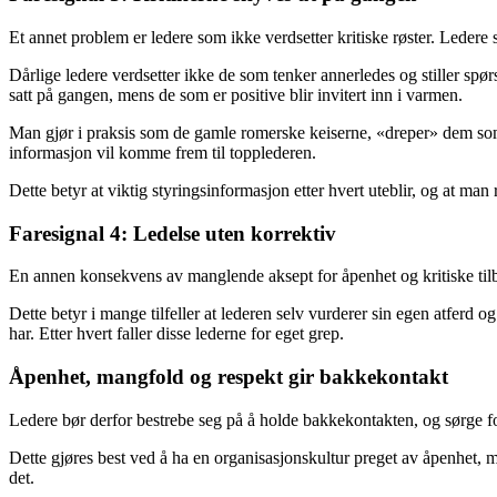
Et annet problem er ledere som ikke verdsetter kritiske røster. Ledere
Dårlige ledere verdsetter ikke de som tenker annerledes og stiller spørsm
satt på gangen, mens de som er positive blir invitert inn i varmen.
Man gjør i praksis som de gamle romerske keiserne, «dreper» dem som 
informasjon vil komme frem til topplederen.
Dette betyr at viktig styringsinformasjon etter hvert uteblir, og at man
Faresignal 4: Ledelse uten korrektiv
En annen konsekvens av manglende aksept for åpenhet og kritiske tilba
Dette betyr i mange tilfeller at lederen selv vurderer sin egen atferd 
har. Etter hvert faller disse lederne for eget grep.
Åpenhet, mangfold og respekt gir bakkekontakt
Ledere bør derfor bestrebe seg på å holde bakkekontakten, og sørge 
Dette gjøres best ved å ha en organisasjonskultur preget av åpenhet, m
det.