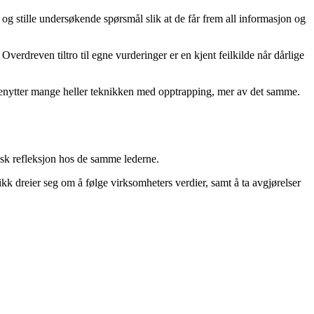
vt og stille undersøkende spørsmål slik at de får frem all informasjon og
erdreven tiltro til egne vurderinger er en kjent feilkilde når dårlige
a benytter mange heller teknikken med opptrapping, mer av det samme.
isk refleksjon hos de samme lederne.
tikk dreier seg om å følge virksomheters verdier, samt å ta avgjørelser