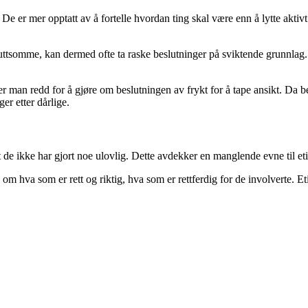
t. De er mer opptatt av å fortelle hvordan ting skal være enn å lytte akti
ttsomme, kan dermed ofte ta raske beslutninger på sviktende grunnlag. Ov
r, er man redd for å gjøre om beslutningen av frykt for å tape ansikt. D
r etter dårlige.
de ikke har gjort noe ulovlig. Dette avdekker en manglende evne til et
 om hva som er rett og riktig, hva som er rettferdig for de involverte. E