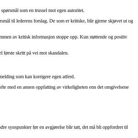
 spørsmål som en trussel mot egen autoritet.
smål til lederens forslag. De som er kritiske, blir gjerne skjøvet ut og
ømmen av kritisk informasjon stoppe opp. Kun støttende og positiv
l første skritt på vei mot skandalen.
emelding som kan korrigere egen atferd.
er ofte med en annen oppfatting av virkeligheten enn det omgivelsene
 synspunkter før en avgjørelse blir tatt, det må bli oppfordret til