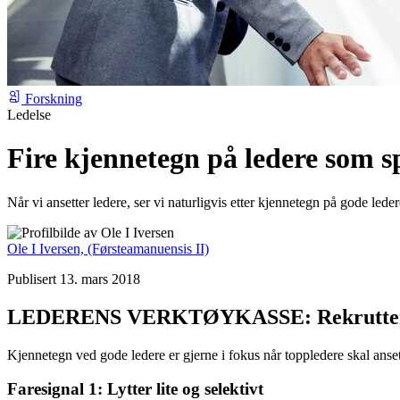
Forskning
Ledelse
Fire kjennetegn på ledere som s
Når vi ansetter ledere, ser vi naturligvis etter kjennetegn på gode lede
Ole I Iversen,
(Førsteamanuensis II)
Publisert 13. mars 2018
LEDERENS VERKTØYKASSE: Rekrutterin
Kjennetegn ved gode ledere er gjerne i fokus når toppledere skal anset
Faresignal 1: Lytter lite og selektivt