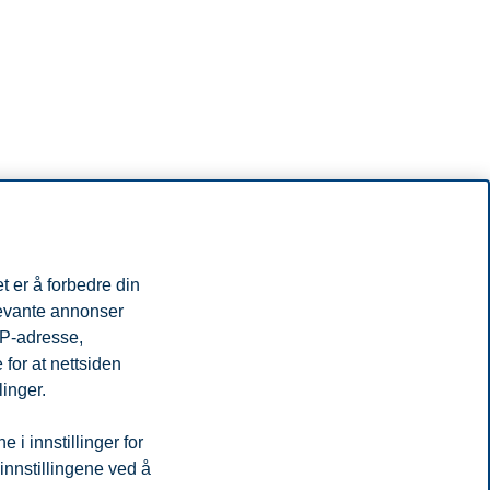
t er å forbedre din
levante annonser
IP-adresse,
for at nettsiden
linger.
i innstillinger for
 innstillingene ved å