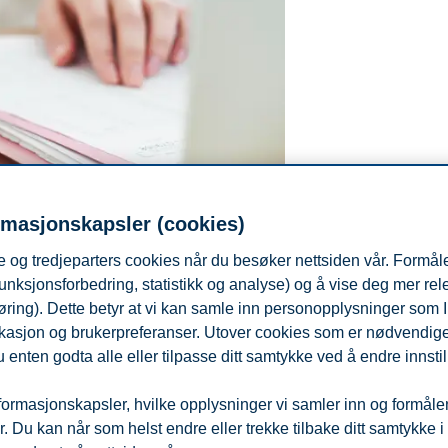
rmasjonskapsler (cookies)
 og tredjeparters cookies når du besøker nettsiden vår. Formåle
unksjonsforbedring, statistikk og analyse) og å vise deg mer re
øring). Dette betyr at vi kan samle inn personopplysninger som 
 lokasjon og brukerpreferanser. Utover cookies som er nødvendige 
 enten godta alle eller tilpasse ditt samtykke ved å endre innstil
ormasjonskapsler, hvilke opplysninger vi samler inn og formålene 
darbeidere, organisasjoner og samfunnet. Hvordan kan vi forebygge det?
 Du kan når som helst endre eller trekke tilbake ditt samtykke i