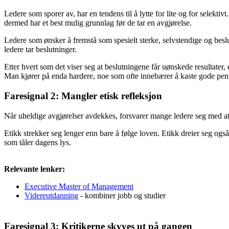
Ledere som sporer av, har en tendens til å lytte for lite og for selektiv
dermed har et best mulig grunnlag før de tar en avgjørelse.
Ledere som ønsker å fremstå som spesielt sterke, selvstendige og beslu
ledere tar beslutninger.
Etter hvert som det viser seg at beslutningene får uønskede resultate
Man kjører på enda hardere, noe som ofte innebærer å kaste gode penge
Faresignal 2: Mangler etisk refleksjon
Når uheldige avgjørelser avdekkes, forsvarer mange ledere seg med at 
Etikk strekker seg lenger enn bare å følge loven. Etikk dreier seg også
som tåler dagens lys.
Relevante lenker:
Executive Master of Management
Videreutdanning
- kombiner jobb og studier
Faresignal 3: Kritikerne skyves ut på gangen