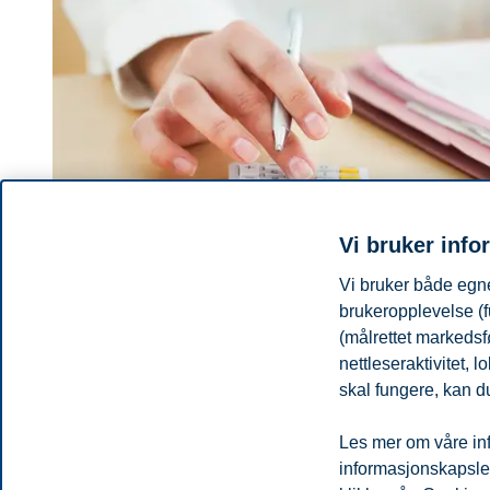
Vi bruker info
Vi bruker både egne
brukeropplevelse (f
(målrettet markedsf
nettleseraktivitet,
BI Business Review
skal fungere, kan du
Dårlig ledelse koster dyrt
Les mer om våre inf
Dårlig ledelse har mange varianter, og koster dyrt for både me
informasjonskapsler.