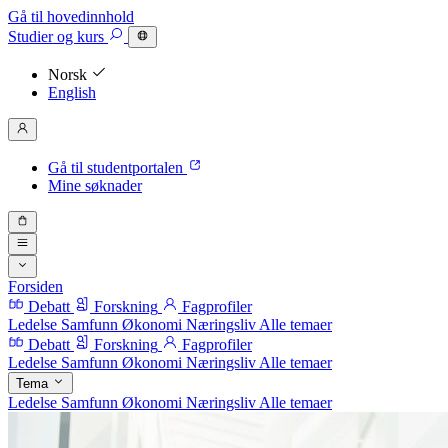
Gå til hovedinnhold
Studier
og kurs
Norsk
English
Gå til studentportalen
Mine søknader
Forsiden
Debatt
Forskning
Fagprofiler
Ledelse
Samfunn
Økonomi
Næringsliv
Alle temaer
Debatt
Forskning
Fagprofiler
Ledelse
Samfunn
Økonomi
Næringsliv
Alle temaer
Tema
Ledelse
Samfunn
Økonomi
Næringsliv
Alle temaer