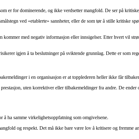
 som er for dominerende, og ikke verdsetter mangfold. De ser på kritiske
ålstegn ved «etablerte» sannheter, eller de som tør å stille kritiske spør
kommer med negativ informasjon eller innsigelser. Etter hvert vil str
 risikerer igjen å ta beslutninger på sviktende grunnlag. Dette er som rege
kemeldinger i en organisasjon er at topplederen heller ikke får tilbak
og prestasjon, uten korrektiver eller tilbakemeldinger fra andre. De end
for å ha samme virkelighetsoppfatning som omgivelsene.
angfold og respekt. Det må ikke bare være lov å kritisere og fremme andre