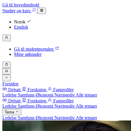
Gå til hovedinnhold
Studier
og kurs
Norsk
English
Gå til studentportalen
Mine søknader
Forsiden
Debatt
Forskning
Fagprofiler
Ledelse
Samfunn
Økonomi
Næringsliv
Alle temaer
Debatt
Forskning
Fagprofiler
Ledelse
Samfunn
Økonomi
Næringsliv
Alle temaer
Tema
Ledelse
Samfunn
Økonomi
Næringsliv
Alle temaer