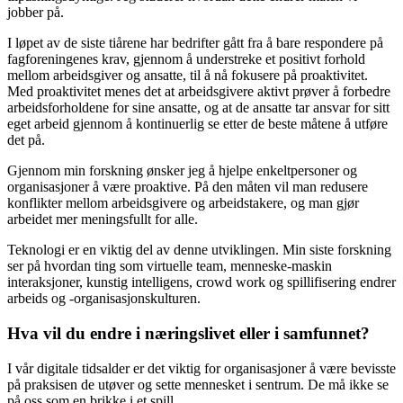
jobber på.
I løpet av de siste tiårene har bedrifter gått fra å bare respondere på
fagforeningenes krav, gjennom å understreke et positivt forhold
mellom arbeidsgiver og ansatte, til å nå fokusere på proaktivitet.
Med proaktivitet menes det at arbeidsgivere aktivt prøver å forbedre
arbeidsforholdene for sine ansatte, og at de ansatte tar ansvar for sitt
eget arbeid gjennom å kontinuerlig se etter de beste måtene å utføre
det på.
Gjennom min forskning ønsker jeg å hjelpe enkeltpersoner og
organisasjoner å være proaktive. På den måten vil man redusere
konflikter mellom arbeidsgivere og arbeidstakere, og man gjør
arbeidet mer meningsfullt for alle.
Teknologi er en viktig del av denne utviklingen. Min siste forskning
ser på hvordan ting som virtuelle team, menneske-maskin
interaksjoner, kunstig intelligens, crowd work og spillifisering endrer
arbeids og -organisasjonskulturen.
Hva vil du endre i næringslivet eller i samfunnet?
I vår digitale tidsalder er det viktig for organisasjoner å være bevisste
på praksisen de utøver og sette mennesket i sentrum. De må ikke se
på oss som en brikke i et spill.