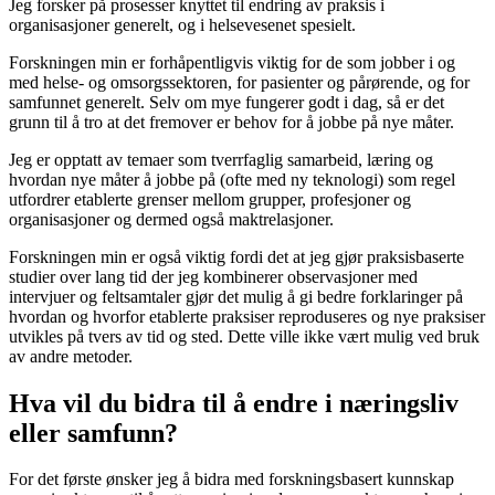
Jeg forsker på prosesser knyttet til endring av praksis i
organisasjoner generelt, og i helsevesenet spesielt.
Forskningen min er forhåpentligvis viktig for de som jobber i og
med helse- og omsorgssektoren, for pasienter og pårørende, og for
samfunnet generelt. Selv om mye fungerer godt i dag, så er det
grunn til å tro at det fremover er behov for å jobbe på nye måter.
Jeg er opptatt av temaer som tverrfaglig samarbeid, læring og
hvordan nye måter å jobbe på (ofte med ny teknologi) som regel
utfordrer etablerte grenser mellom grupper, profesjoner og
organisasjoner og dermed også maktrelasjoner.
Forskningen min er også viktig fordi det at jeg gjør praksisbaserte
studier over lang tid der jeg kombinerer observasjoner med
intervjuer og feltsamtaler gjør det mulig å gi bedre forklaringer på
hvordan og hvorfor etablerte praksiser reproduseres og nye praksiser
utvikles på tvers av tid og sted. Dette ville ikke vært mulig ved bruk
av andre metoder.
Hva vil du bidra til å endre i næringsliv
eller samfunn?
For det første ønsker jeg å bidra med forskningsbasert kunnskap