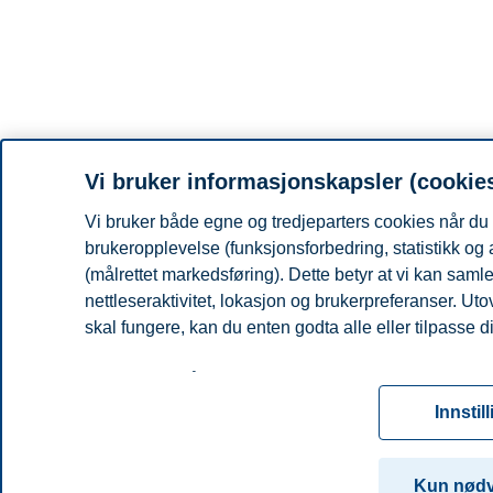
Vi bruker informasjonskapsler (cookie
Vi bruker både egne og tredjeparters cookies når du 
brukeropplevelse (funksjonsforbedring, statistikk og
(målrettet markedsføring). Dette betyr at vi kan sam
nettleseraktivitet, lokasjon og brukerpreferanser. Ut
skal fungere, kan du enten godta alle eller tilpasse d
Les mer om våre informasjonskapsler, hvilke opplysni
for informasjonskapsler. Du kan når som helst endre el
Innstil
ved å klikke på «Cookies» nederst på nettsiden vår.
For mer informasjon, se vår
cookie-erklæring
Kun nød