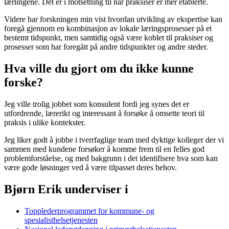
lærlingene. Det er i motsetning til når praksiser er mer etablerte.
Videre har forskningen min vist hvordan utvikling av ekspertise kan
foregå gjennom en kombinasjon av lokale læringsprosesser på et
bestemt tidspunkt, men samtidig også være koblet til praksiser og
prosesser som har foregått på andre tidspunkter og andre steder.
Hva ville du gjort om du ikke kunne
forske?
Jeg ville trolig jobbet som konsulent fordi jeg synes det er
utfordrende, lærerikt og interessant å forsøke å omsette teori til
praksis i ulike kontekster.
Jeg liker godt å jobbe i tverrfaglige team med dyktige kolleger der vi
sammen med kundene forsøker å komme frem til en felles god
problemforståelse, og med bakgrunn i det identifisere hva som kan
være gode løsninger ved å være tilpasset deres behov.
Bjørn Erik underviser i
Topplederprogrammet for kommune- og
spesialisthelsetjenesten