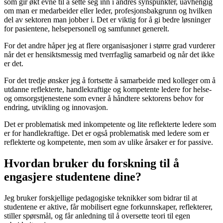
som gir økt evne til å sette seg inn i andres synspunkter, uavhengig
om man er medarbeider eller leder, profesjonsbakgrunn og hvilken
del av sektoren man jobber i. Det er viktig for å gi bedre løsninger
for pasientene, helsepersonell og samfunnet generelt.
For det andre håper jeg at flere organisasjoner i større grad vurderer
når det er hensiktsmessig med tverrfaglig samarbeid og når det ikke
er det.
For det tredje ønsker jeg å fortsette å samarbeide med kolleger om å
utdanne reflekterte, handlekraftige og kompetente ledere for helse-
og omsorgstjenestene som evner å håndtere sektorens behov for
endring, utvikling og innovasjon.
Det er problematisk med inkompetente og lite reflekterte ledere som
er for handlekraftige. Det er også problematisk med ledere som er
reflekterte og kompetente, men som av ulike årsaker er for passive.
Hvordan bruker du forskning til å
engasjere studentene dine?
Jeg bruker forskjellige pedagogiske teknikker som bidrar til at
studentene er aktive, får mobilisert egne forkunnskaper, reflekterer,
stiller spørsmål, og får anledning til å oversette teori til egen