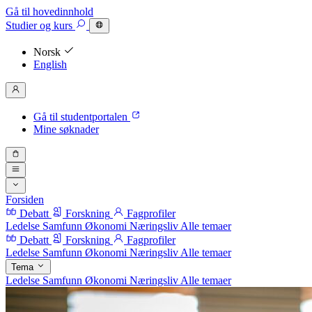
Gå til hovedinnhold
Studier
og kurs
Norsk
English
Gå til studentportalen
Mine søknader
Forsiden
Debatt
Forskning
Fagprofiler
Ledelse
Samfunn
Økonomi
Næringsliv
Alle temaer
Debatt
Forskning
Fagprofiler
Ledelse
Samfunn
Økonomi
Næringsliv
Alle temaer
Tema
Ledelse
Samfunn
Økonomi
Næringsliv
Alle temaer