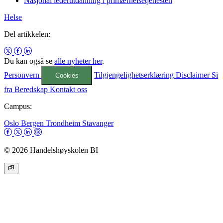
Nasjonal lederutdanning i primærhelsetjenesten
Helse
Del artikkelen:
Du kan også se
alle nyheter her
.
Personvern
Tilgjengelighetserklæring
Disclaimer
Si
Cookies
fra
Beredskap
Kontakt oss
Campus:
Oslo
Bergen
Trondheim
Stavanger
© 2026 Handelshøyskolen BI