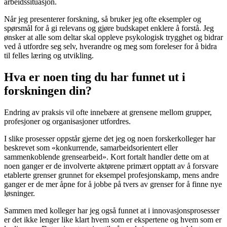
arbeidssituasjon.
Når jeg presenterer forskning, så bruker jeg ofte eksempler og
spørsmål for å gi relevans og gjøre budskapet enklere å forstå. Jeg
ønsker at alle som deltar skal oppleve psykologisk trygghet og bidrar
ved å utfordre seg selv, hverandre og meg som foreleser for å bidra
til felles læring og utvikling.
Hva er noen ting du har funnet ut i
forskningen din?
Endring av praksis vil ofte innebære at grensene mellom grupper,
profesjoner og organisasjoner utfordres.
I slike prosesser oppstår gjerne det jeg og noen forskerkolleger har
beskrevet som «konkurrende, samarbeidsorientert eller
sammenkoblende grensearbeid». Kort fortalt handler dette om at
noen ganger er de involverte aktørene primært opptatt av å forsvare
etablerte grenser grunnet for eksempel profesjonskamp, mens andre
ganger er de mer åpne for å jobbe på tvers av grenser for å finne nye
løsninger.
Sammen med kolleger har jeg også funnet at i innovasjonsprosesser
er det ikke lenger like klart hvem som er ekspertene og hvem som er