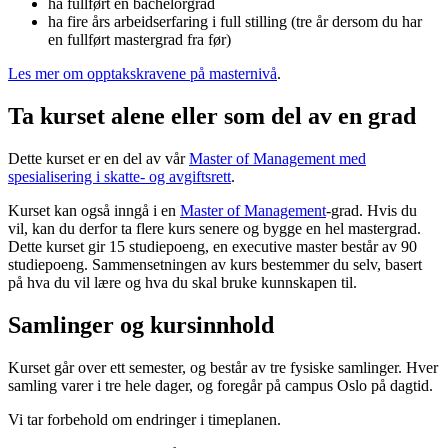
ha fullført en bachelorgrad
ha fire års arbeidserfaring i full stilling (tre år dersom du har
en fullført mastergrad fra før)
Les mer om opptakskravene på masternivå
.
Ta kurset alene eller som del av en grad
Dette kurset er en del av vår
Master of Management med
spesialisering i skatte- og avgiftsrett
.
Kurset kan også inngå i en
Master of Management
-grad. Hvis du
vil, kan du derfor ta flere kurs senere og bygge en hel mastergrad.
Dette kurset gir 15 studiepoeng, en executive master består av 90
studiepoeng. Sammensetningen av kurs bestemmer du selv, basert
på hva du vil lære og hva du skal bruke kunnskapen til.
Samlinger og kursinnhold
Kurset går over ett semester, og består av tre fysiske samlinger. Hver
samling varer i tre hele dager, og foregår på campus Oslo på dagtid.
Vi tar forbehold om endringer i timeplanen.