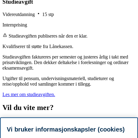
Studieavgift
Videreutdanning
15 stp
Internprising
Studieavgiften publiseres når den er klar.
Kvalifiserer til støtte fra Lånekassen.
Studieavgiften faktureres per semester og justeres årlig i takt med
prisutviklingen. Den dekker deltakelse i forelesninger og ordinær
eksamensavgift.
Utgifter til pensum, undervisningsmateriell, studieturer og
reise/opphold ved samlinger kommer i tillegg.
Les mer om studieavgiften.
Vil du vite mer?
Vi arrangerer jevnlig
informasjonswebinarer
du kan delta på. Der
møter du en veileder, og du får mulighet til å stille spørsmål.
Vi bruker informasjonskapsler (cookies)