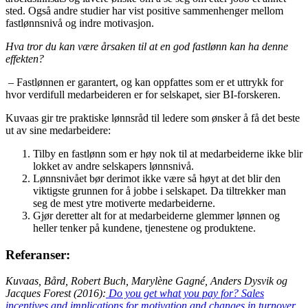
sted. Også andre studier har vist positive sammenhenger mellom
fastlønnsnivå og indre motivasjon.
Hva tror du kan være årsaken til at en god fastlønn kan ha denne
effekten?
– Fastlønnen er garantert, og kan oppfattes som er et uttrykk for
hvor verdifull medarbeideren er for selskapet, sier BI-forskeren.
Kuvaas gir tre praktiske lønnsråd til ledere som ønsker å få det beste
ut av sine medarbeidere:
Tilby en fastlønn som er høy nok til at medarbeiderne ikke blir
lokket av andre selskapers lønnsnivå.
Lønnsnivået bør derimot ikke være så høyt at det blir den
viktigste grunnen for å jobbe i selskapet. Da tiltrekker man
seg de mest ytre motiverte medarbeiderne.
Gjør deretter alt for at medarbeiderne glemmer lønnen og
heller tenker på kundene, tjenestene og produktene.
Referanser:
Kuvaas, Bård, Robert Buch, Marylène Gagné, Anders Dysvik og
Jacques Forest (2016):
Do you get what you pay for? Sales
incentives and implications for motivation and changes in turnover