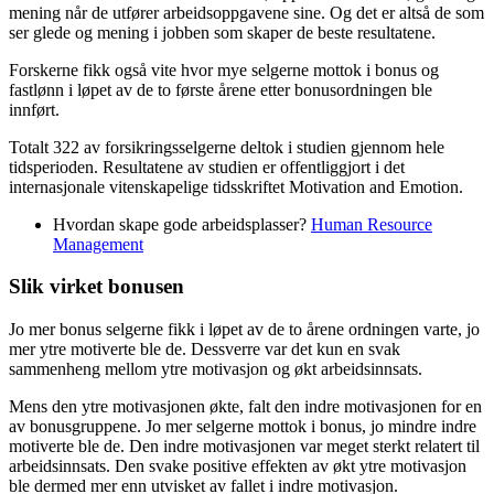
mening når de utfører arbeidsoppgavene sine. Og det er altså de som
ser glede og mening i jobben som skaper de beste resultatene.
Forskerne fikk også vite hvor mye selgerne mottok i bonus og
fastlønn i løpet av de to første årene etter bonusordningen ble
innført.
Totalt 322 av forsikringsselgerne deltok i studien gjennom hele
tidsperioden. Resultatene av studien er offentliggjort i det
internasjonale vitenskapelige tidsskriftet Motivation and Emotion.
Hvordan skape gode arbeidsplasser?
Human Resource
Management
Slik virket bonusen
Jo mer bonus selgerne fikk i løpet av de to årene ordningen varte, jo
mer ytre motiverte ble de. Dessverre var det kun en svak
sammenheng mellom ytre motivasjon og økt arbeidsinnsats.
Mens den ytre motivasjonen økte, falt den indre motivasjonen for en
av bonusgruppene. Jo mer selgerne mottok i bonus, jo mindre indre
motiverte ble de. Den indre motivasjonen var meget sterkt relatert til
arbeidsinnsats. Den svake positive effekten av økt ytre motivasjon
ble dermed mer enn utvisket av fallet i indre motivasjon.