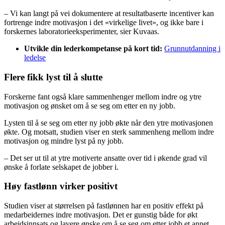
– Vi kan langt på vei dokumentere at resultatbaserte incentiver kan
fortrenge indre motivasjon i det «virkelige livet», og ikke bare i
forskernes laboratorieeksperimenter, sier Kuvaas.
Utvikle din lederkompetanse på kort tid:
Grunnutdanning i
ledelse
Flere fikk lyst til å slutte
Forskerne fant også klare sammenhenger mellom indre og ytre
motivasjon og ønsket om å se seg om etter en ny jobb.
Lysten til å se seg om etter ny jobb økte når den ytre motivasjonen
økte. Og motsatt, studien viser en sterk sammenheng mellom indre
motivasjon og mindre lyst på ny jobb.
– Det ser ut til at ytre motiverte ansatte over tid i økende grad vil
ønske å forlate selskapet de jobber i.
Høy fastlønn virker positivt
Studien viser at størrelsen på fastlønnen har en positiv effekt på
medarbeidernes indre motivasjon. Det er gunstig både for økt
arbeidsinnsats og lavere ønske om å se seg om etter jobb et annet