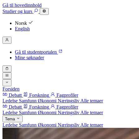
Gå til hovedinnhold
Studier
og kurs
Norsk
English
Gå til studentportalen
Mine søknader
Forsiden
Debatt
Forskning
Fagprofiler
Ledelse
Samfunn
Økonomi
Næringsliv
Alle temaer
Debatt
Forskning
Fagprofiler
Ledelse
Samfunn
Økonomi
Næringsliv
Alle temaer
Tema
Ledelse
Samfunn
Økonomi
Næringsliv
Alle temaer