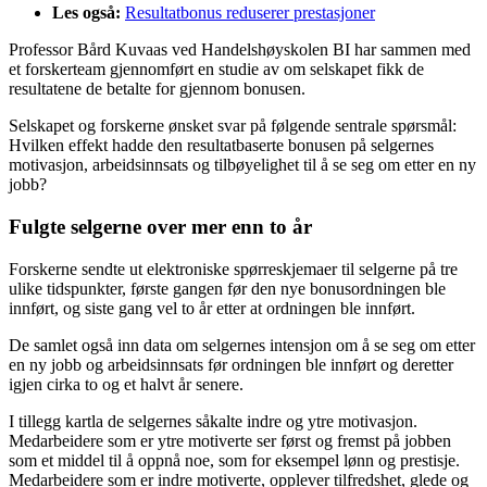
Les også:
Resultatbonus reduserer prestasjoner
Professor Bård Kuvaas ved Handelshøyskolen BI har sammen med
et forskerteam gjennomført en studie av om selskapet fikk de
resultatene de betalte for gjennom bonusen.
Selskapet og forskerne ønsket svar på følgende sentrale spørsmål:
Hvilken effekt hadde den resultatbaserte bonusen på selgernes
motivasjon, arbeidsinnsats og tilbøyelighet til å se seg om etter en ny
jobb?
Fulgte selgerne over mer enn to år
Forskerne sendte ut elektroniske spørreskjemaer til selgerne på tre
ulike tidspunkter, første gangen før den nye bonusordningen ble
innført, og siste gang vel to år etter at ordningen ble innført.
De samlet også inn data om selgernes intensjon om å se seg om etter
en ny jobb og arbeidsinnsats før ordningen ble innført og deretter
igjen cirka to og et halvt år senere.
I tillegg kartla de selgernes såkalte indre og ytre motivasjon.
Medarbeidere som er ytre motiverte ser først og fremst på jobben
som et middel til å oppnå noe, som for eksempel lønn og prestisje.
Medarbeidere som er indre motiverte, opplever tilfredshet, glede og