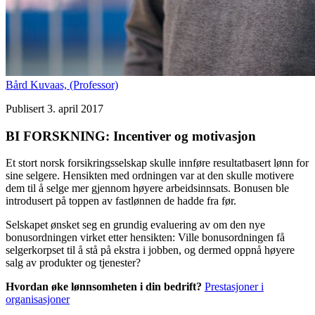
Bård Kuvaas,
(Professor)
Publisert 3. april 2017
BI FORSKNING: Incentiver og motivasjon
Et stort norsk forsikringsselskap skulle innføre resultatbasert lønn for
sine selgere. Hensikten med ordningen var at den skulle motivere
dem til å selge mer gjennom høyere arbeidsinnsats. Bonusen ble
introdusert på toppen av fastlønnen de hadde fra før.
Selskapet ønsket seg en grundig evaluering av om den nye
bonusordningen virket etter hensikten: Ville bonusordningen få
selgerkorpset til å stå på ekstra i jobben, og dermed oppnå høyere
salg av produkter og tjenester?
Hvordan øke lønnsomheten i din bedrift?
Prestasjoner i
organisasjoner