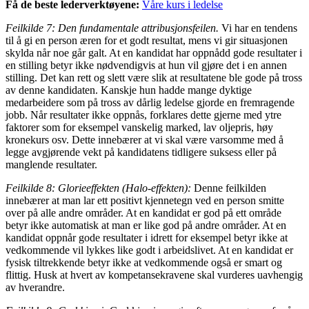
Få de beste lederverktøyene:
Våre kurs i ledelse
Feilkilde 7: Den fundamentale attribusjonsfeilen.
Vi har en tendens
til å gi en person æren for et godt resultat, mens vi gir situasjonen
skylda når noe går galt. At en kandidat har oppnådd gode resultater i
en stilling betyr ikke nødvendigvis at hun vil gjøre det i en annen
stilling. Det kan rett og slett være slik at resultatene ble gode på tross
av denne kandidaten. Kanskje hun hadde mange dyktige
medarbeidere som på tross av dårlig ledelse gjorde en fremragende
jobb. Når resultater ikke oppnås, forklares dette gjerne med ytre
faktorer som for eksempel vanskelig marked, lav oljepris, høy
kronekurs osv. Dette innebærer at vi skal være varsomme med å
legge avgjørende vekt på kandidatens tidligere suksess eller på
manglende resultater.
Feilkilde 8: Glorieeffekten (Halo-effekten):
Denne feilkilden
innebærer at man lar ett positivt kjennetegn ved en person smitte
over på alle andre områder. At en kandidat er god på ett område
betyr ikke automatisk at man er like god på andre områder. At en
kandidat oppnår gode resultater i idrett for eksempel betyr ikke at
vedkommende vil lykkes like godt i arbeidslivet. At en kandidat er
fysisk tiltrekkende betyr ikke at vedkommende også er smart og
flittig. Husk at hvert av kompetansekravene skal vurderes uavhengig
av hverandre.