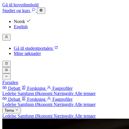
Gå til hovedinnhold
Studier
og kurs
Norsk
English
Gå til studentportalen
Mine søknader
Forsiden
Debatt
Forskning
Fagprofiler
Ledelse
Samfunn
Økonomi
Næringsliv
Alle temaer
Debatt
Forskning
Fagprofiler
Ledelse
Samfunn
Økonomi
Næringsliv
Alle temaer
Tema
Ledelse
Samfunn
Økonomi
Næringsliv
Alle temaer