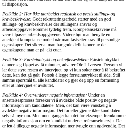
til disposisjon.
Feilkilde 2: Har ikke utarbeidet realistisk og presis stillings- og
kravbeskrivelse:
Godt rekrutteringsarbeid starter med en god
stillings- og kravbeskrivelse der stillingens ansvar og
arbeidsoppgaver kommer tydelig frem. Kompetansekravene må
være tilpasset arbeidsoppgavene. Videre bør man benytte en
anerkjent kompetansemodell når man fastsetter krav til personlige
egenskaper. Det sikrer at man har gode definisjoner av de
egenskapene man er på jakt etter.
Feilkilde 3: Førsteinntrykk og bekreftelsesfellen:
Førsteinntrykket
danner seg i løpet av få minutter, advarer Ole I. Iversen. Dersom vi
lar dette styre resten av intervjuet, og vi kun søker etter å få bekreftet
dette, kan det gå galt. Forsøk å legge førsteinntrykket til side. Still
samme spørsmål til alle kandidater og gjør deg opp en formening
etter at intervjuet er avsluttet.
Feilkilde 4: Overvurderer negativ informasjon:
Under en
ansettelsesprosess forsøker vi å avdekke både positiv og negativ
informasjon om kandidatene. Men, det kan være vanskelig å
avdekke negativ informasjon. Det forteller gjerne ikke kandidaten
selv så mye om. Men noen ganger kan det for eksempel fremkomme
negativ informasjon om en kandidat under et referanseintervju. Det
er lett å tillegge negativ informasjon mer tyngde enn nødvendig. Det