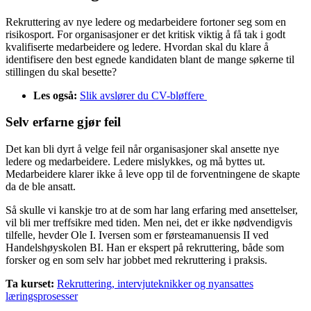
Rekruttering av nye ledere og medarbeidere fortoner seg som en
risikosport. For organisasjoner er det kritisk viktig å få tak i godt
kvalifiserte medarbeidere og ledere. Hvordan skal du klare å
identifisere den best egnede kandidaten blant de mange søkerne til
stillingen du skal besette?
Les også:
Slik avslører du CV-bløffere
Selv erfarne gjør feil
Det kan bli dyrt å velge feil når organisasjoner skal ansette nye
ledere og medarbeidere. Ledere mislykkes, og må byttes ut.
Medarbeidere klarer ikke å leve opp til de forventningene de skapte
da de ble ansatt.
Så skulle vi kanskje tro at de som har lang erfaring med ansettelser,
vil bli mer treffsikre med tiden. Men nei, det er ikke nødvendigvis
tilfelle, hevder Ole I. Iversen som er førsteamanuensis II ved
Handelshøyskolen BI. Han er ekspert på rekruttering, både som
forsker og en som selv har jobbet med rekruttering i praksis.
Ta kurset:
Rekruttering, intervjuteknikker og nyansattes
læringsprosesser