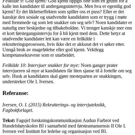
Feilkilde 9: God kjemi:
God kjemi oppgis ofte som en grunn for å
kalle inn kandidater til andregangsintervju. Men hva er egentlig god
kjemi? Er det likhetseffekten som spiller oss et puss? Eller er det
kanskje den sosiale og utadvendte kandidaten som er trygg i møte
med fremmede og som lett snakker om seg selv? Noen kandidater er
naturlig mer beskjedne og tilbakeholdne. Vi trenger kanskje mer enn
et kort førstegangsintervju for å bli kjent med dem. Dette betyr at
utadvendte kandidater lett kan være en feilkilde i
rekrutteringsprosessen, hvis ikke det er akkurat det vi søker etter.
Unngå bruk av magefølelse eller god kjemi. Vektlegg
kompetansekravene som er utarbeidet.
Feilkilde 10: Intervjuer snakker for mye:
Noen ganger prater
intervjueren så mye at kandidaten får liten sjanse til å fortelle om seg
selv. Husk at kandidaten skal gjøre mesteparten av snakkingen,
understreker Ole I. Iversen.
Referanse:
Iversen, O. I. (2015) Rekrutterings- og intervjuteknikk,
Fagbokforlaget.
Tekst:
Fagsjef forskningskommunikasjon Audun Farbrot ved
Handelshøyskolen BI i samarbeid med førsteamanuensis II Ole I.
Iversen ved Institutt for ledelse og organisasjon ved BI.