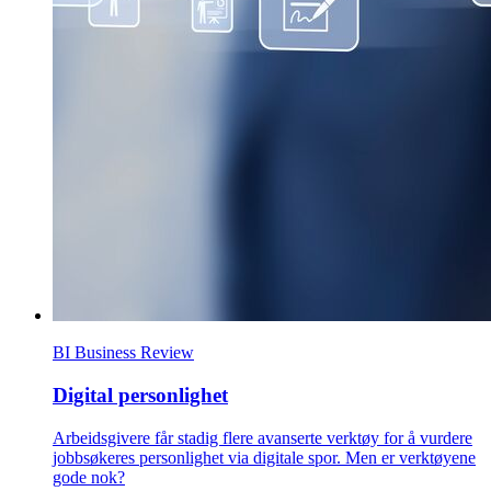
BI Business Review
Digital personlighet
Arbeidsgivere får stadig flere avanserte verktøy for å vurdere
jobbsøkeres personlighet via digitale spor. Men er verktøyene
gode nok?