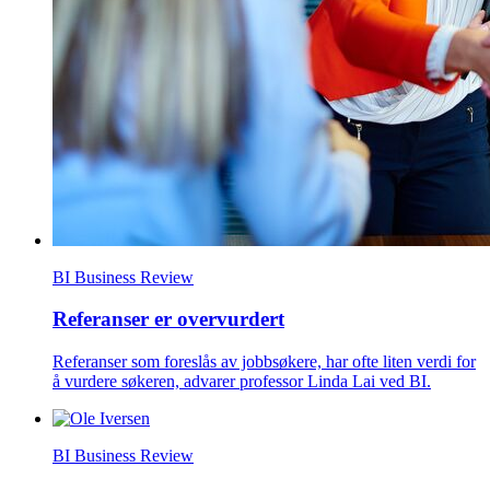
BI Business Review
Referanser er overvurdert
Referanser som foreslås av jobbsøkere, har ofte liten verdi for
å vurdere søkeren, advarer professor Linda Lai ved BI.
BI Business Review