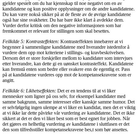
gjelder spesielt om du har kjennskap til noe negativt om en av
kandidatene og kun positive opplysninger om de andre kandidatene.
Du kan være nokså sikker på at de fleste av de øvrige kandidatene
også har sine svakheter. Du har bare ikke klart å avdekke dem.
Vurder derfor kritisk om den negative informasjonen som har
fremkommet er relevant for stillingen som skal besettes.
Feilkilde 5: Kontrasteffekten:
Kontrasteffekten innebærer at vi
begynner å sammenligne kandidatene med hverandre istedenfor å
vurdere dem opp mot kriteriene i stillings- og kravbeskrivelsen.
Dersom det er store forskjeller mellom to kandidater som intervjues
etter hverandre, kan dette gi en uønsket kontrasteffekt. Kandidatene
kan fremstå enten som bedre eller svakere enn de egentlig er. Pass
på at kandidatene vurderes opp mot de kompetansekravene som er
angitt.
Feilkilde 6: Likhetseffekten:
Det er en tendens til at vi liker
mennesker som ligner på oss selv, for eksempel kandidater med
samme bakgrunn, samme interesser eller kanskje samme humor. Det
er selvfølgelig ingen ulempe at vi liker en kandidat, men det er viktig
at vi ikke lar dette påvirke vår vurdering av kandidatene. Det er ikke
sikkert at det er den vi liker best som er best egnet for jobben. Når
det gjøres en helhetlig vurdering av kandidatene i sluttfasen er det
den som tilfredsstiller kompetansekravene bes,t som bør ansettes.