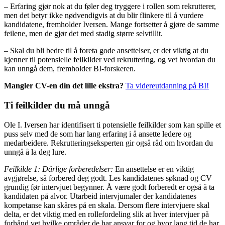
– Erfaring gjør nok at du føler deg tryggere i rollen som rekrutterer,
men det betyr ikke nødvendigvis at du blir flinkere til å vurdere
kandidatene, fremholder Iversen. Mange fortsetter å gjøre de samme
feilene, men de gjør det med stadig større selvtillit.
– Skal du bli bedre til å foreta gode ansettelser, er det viktig at du
kjenner til potensielle feilkilder ved rekruttering, og vet hvordan du
kan unngå dem, fremholder BI-forskeren.
Mangler CV-en din det lille ekstra?
Ta videreutdanning på BI!
Ti feilkilder du må unngå
Ole I. Iversen har identifisert ti potensielle feilkilder som kan spille et
puss selv med de som har lang erfaring i å ansette ledere og
medarbeidere. Rekrutteringseksperten gir også råd om hvordan du
unngå å la deg lure.
Feilkilde 1: Dårlige forberedelser:
En ansettelse er en viktig
avgjørelse, så forbered deg godt. Les kandidatenes søknad og CV
grundig før intervjuet begynner. Å være godt forberedt er også å ta
kandidaten på alvor. Utarbeid intervjumaler der kandidatenes
kompetanse kan skåres på en skala. Dersom flere intervjuere skal
delta, er det viktig med en rollefordeling slik at hver intervjuer på
forhånd vet hvilke områder de har ansvar for og hvor lang tid de har