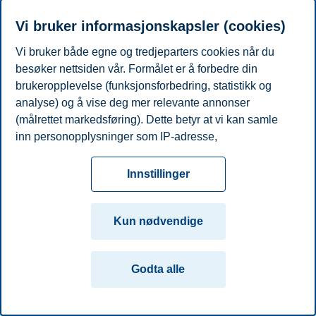
Fyll inn feltene
Du vil motta en e-post med invitasjon til å delta i
Vi bruker informasjonskapsler (cookies)
eksperimenter på BI - campus Oslo.
Vi bruker både egne og tredjeparters cookies når du
Personvern
Tilgjengelighetserklæring
Disclaimer
Si
Cookies
besøker nettsiden vår. Formålet er å forbedre din
fra
Beredskap
Kontakt oss
brukeropplevelse (funksjonsforbedring, statistikk og
analyse) og å vise deg mer relevante annonser
Campus:
(målrettet markedsføring). Dette betyr at vi kan samle
Oslo
Bergen
Trondheim
Stavanger
inn personopplysninger som IP-adresse,
nettleseraktivitet, lokasjon og brukerpreferanser. Utover
© 2026 Handelshøyskolen BI
cookies som er nødvendige for at nettsiden skal
Innstillinger
fungere, kan du enten godta alle eller tilpasse ditt
samtykke ved å endre innstillinger.
Kun nødvendige
Les mer om våre informasjonskapsler, hvilke
opplysninger vi samler inn og formålene i innstillinger
Godta alle
for informasjonskapsler. Du kan når som helst endre
eller trekke tilbake ditt samtykke i innstillingene ved å
klikke på «Cookies» nederst på nettsiden vår.