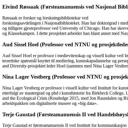
Eivind Røssaak (Førsteamanuensis ved Nasjonal Biblio
Røssaak er forsker og forskningsbibliotekar ved
forskningsavdelingen i Nasjonalbiblioteket. Han har doktorgrad i med
og tidligere gjesteprofessor ved University of Chicago. Han har skreve
og Klassekampen. I dette prosjektet arbeider han blant annet med Nasjo
Aud Sissel Hoel (Professor ved NTNU og prosjektled
Aud Sissel Hoel er professor i medievitenskap og visuell kultur ved I
teoretiske spørsmål knyttet til mediering, kunnskapsdannelse og persep
and Diversity-prosjektet leder Hoel (sammen med Nina Lager Vestberg) 
Nina Lager Vestberg (Professor ved NTNU og prosjek
Nina Lager Vestberg er professor i visuell kultur ved Institutt for k
etterfulgt av mastergrad og phd i kunsthistorie fra Birkbeck College, 
and the Ecological Crisis (Routledge 2015, med Jon Raundalen og Rich
arbeidspakken om digitaliserte museer og «big data».
Terje Gaustad (Førsteamanuensis II ved Handelshøysk
Terje Gaustad er førsteamanuensis II ved Institutt for kommunikasjon