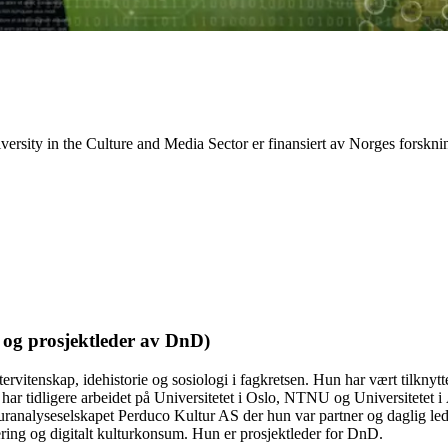
r Diversity in the Culture and Media Sector er finansiert av Norges f
 og prosjektleder av DnD)
ervitenskap, idehistorie og sosiologi i fagkretsen. Hun har vært tilknyt
har tidligere arbeidet på Universitetet i Oslo, NTNU og Universitetet 
ranalyseselskapet Perduco Kultur AS der hun var partner og daglig lede
sering og digitalt kulturkonsum. Hun er prosjektleder for DnD.