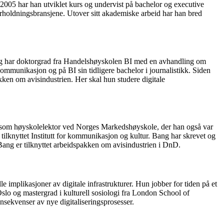
2005 har han utviklet kurs og undervist på bachelor og executive
rholdningsbransjene. Utover sitt akademiske arbeid har han bred
 og har doktorgrad fra Handelshøyskolen BI med en avhandling om
munikasjon og på BI sin tidligere bachelor i journalistikk. Siden
kken om avisindustrien. Her skal hun studere digitale
st som høyskolelektor ved Norges Markedshøyskole, der han også var
tilknyttet Institutt for kommunikasjon og kultur. Bang har skrevet og
ng er tilknyttet arbeidspakken om avisindustrien i DnD.
implikasjoner av digitale infrastrukturer. Hun jobber for tiden på et
slo og mastergrad i kulturell sosiologi fra London School of
sekvenser av nye digitaliseringsprosesser.