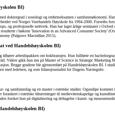
yskolen BI)
o med doktorgrad i sosiologi og embetseksamen i samfunnsøkonomi. Han h
et ved Norges Varehandels Høyskole fra 1994-2000. Furseths forskning
ps, og profesjonelle nettverk. Han har laget årlige seminarer i Oxford 
et resulterte i bøkene 'Innovation in an Advanced Consumer Society' (Ox
conomy (Palgrave Macmillan 2015).
at ved Handelshøyskolen BI)
, og tilhører arbeidspakken om bokbransjen. Hun fullførte en bachelorgr
urråd. Videre gikk hun inn på Master of Science in Strategic Marketing 
ovasjon. Begge gradene ble gjennomført på Handelshøyskolen BI. I stud
mmen med ledelsen, og som frilansjournalist for Dagens Næringsliv.
r- og samfunnsfag og en master i estetiske studier. Ogundipe kommer fra
 forankret i estetiske tilnærminger til medievitenskapelige og kunsthisto
den forsket hun på digitalisering og deltagelse i kunst- og museumssek
 Handelshøyskolen BI)