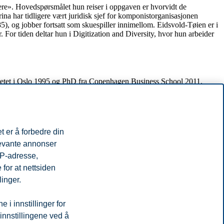
nere». Hovedspørsmålet hun reiser i oppgaven er hvorvidt de
rina har tidligere vært juridisk sjef for komponistorganisasjonen
 og jobber fortsatt som skuespiller innimellom. Eidsvold-Tøien er i
 For tiden deltar hun i Digitization and Diversity, hvor hun arbeider
sitetet i Oslo 1995 og PhD fra Copenhagen Business School 2011.
misk Forlag. Monica Viken er Associate Dean for Bachelorstudiet i
øringsrett, eiendomsmeglingsrett, kjøpsrett og kontraktsrett. Hun er
å opphavsrett.
t er å forbedre din
levante annonser
terte nylig på en avhandling i kulturøkonomi ved Universitetet i
IP-adresse,
 seg i problemstillinger knyttet til kunstmuseer, digitalisering og
for at nettsiden
linger.
i innstillinger for
Oslo og har en tverrfaglig doktorgrad i etikk om
skyld og skyldfrihet. I
e prosjektet har Alm sett på automatiske produktanbefalingers
 innstillingene ved å