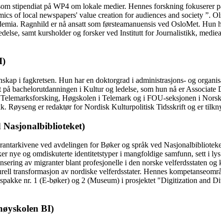
t som stipendiat på WP4 om lokale medier. Hennes forskning fokuserer p
s of local newspapers' value creation for audiences and society ”. Ols
emia. Ragnhild er nå ansatt som førsteamanuensis ved OsloMet. Hun ha
se, samt kursholder og forsker ved Institutt for Journalistikk, medieana
I)
nskap i fagkretsen. Hun har en doktorgrad i administrasjons- og organi
st på bachelorutdanningen i Kultur og ledelse, som hun nå er Associate
d Telemarksforsking, Høgskolen i Telemark og i FOU-seksjonen i Norsk k
kk. Røyseng er redaktør for Nordisk Kulturpolitisk Tidsskrift og er tilk
 Nasjonalbiblioteket)
igrantarkivene ved avdelingen for Bøker og språk ved Nasjonalbibliotek
er nye og omdiskuterte identitetstyper i mangfoldige samfunn, sett i l
ering av migranter blant profesjonelle i den norske velferdsstaten og kv
urell transformasjon av nordiske velferdsstater. Hennes kompetanseområde
idspakke nr. 1 (E-bøker) og 2 (Museum) i prosjektet "Digitization and Div
høyskolen BI)