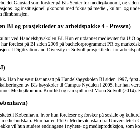
arbeidet Gaustad som forsker på BIs Senter for medieøkonomi, og siden 
asjons- og institusjonell økonomi med fokus på medie-, kultur- og unde
m filmbransjen.
 BI og prosjektleder av arbeidspakke 4 - Pressen)
 kultur ved Handelshøyskolen BI. Hun er utdannet medieviter fra UiO
har forelest på BI siden 2006 på bachelorprogrammet PR og markedskom
en. I Digitization and Diversity er Solvoll prosjektleder for arbeidspa
I)
orikk. Han har vært fast ansatt på Handelshøyskolen BI siden 1997, før
okaliseringen av BIs høyskoler til Campus Nydalen i 2005, har han vært 
nnet Medieøkonomi: Konflikt og samspill med Mona Solvoll (2014). Ba
 København)
tet i København, hvor hun foreleser og forsker på sosiale og kulturelle 
s medielandskap. Hun har en PhD i Medievitenskap fra Universitetet i O
akke vil hun studere endringene i nyhets- og medieproduksjon, som kon