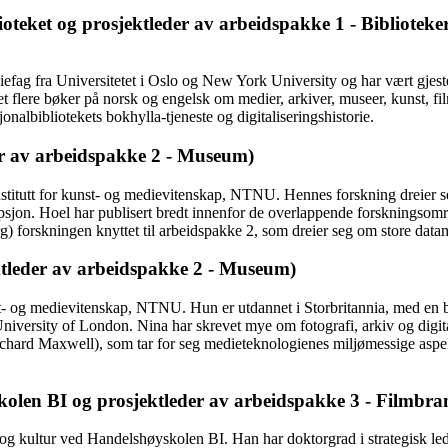
teket og prosjektleder av arbeidspakke 1 - Biblioteke
iefag fra Universitetet i Oslo og New York University og har vært gje
t flere bøker på norsk og engelsk om medier, arkiver, museer, kunst, film
nalbibliotekets bokhylla-tjeneste og digitaliseringshistorie.
er av arbeidspakke 2 - Museum)
nstitutt for kunst- og medievitenskap, NTNU. Hennes forskning dreier se
sjon. Hoel har publisert bredt innenfor de overlappende forskningsområd
forskningen knyttet til arbeidspakke 2, som dreier seg om store datamen
tleder av arbeidspakke 2 - Museum)
unst- og medievitenskap, NTNU. Hun er utdannet i Storbritannia, med en 
University of London. Nina har skrevet mye om fotografi, arkiv og digita
ard Maxwell), som tar for seg medieteknologienes miljømessige aspekter
olen BI og prosjektleder av arbeidspakke 3 - Filmbra
 og kultur ved Handelshøyskolen BI. Han har doktorgrad i strategisk le