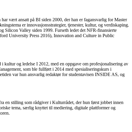
ar vært ansatt på BI siden 2000, der han er fagansvarlig for Master
stema er innovasjonsstrategier, tjenester, kultur, og verdiskaping.
og Silicon Valley siden 1999. Furseth ledet det NFR-finansierte
ford University Press 2016), Innovation and Culture in Public
ad i kultur og ledelse I 2012, med en oppgave om profesjonalisering av
Management, som ble fullført i 2014 med spesialiseringskurs i
ietiden var hun ansvarlig redaktør for studentavisen INSIDE AS, og
 en stilling som rådgiver i Kulturrådet, der hun først jobbet innen
riske tema, særlig knyttet til mediering, digitale plattformer og
toren.