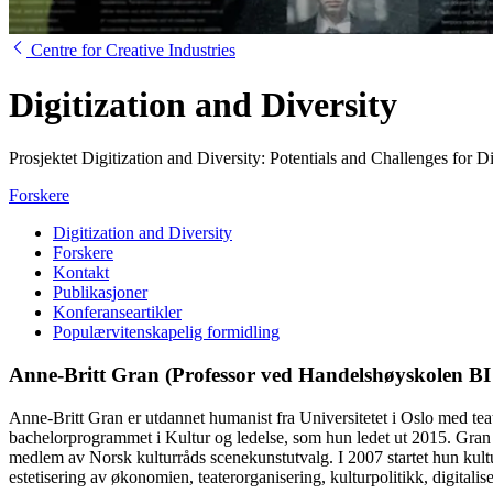
Centre for Creative Industries
Digitization and Diversity
Prosjektet Digitization and Diversity: Potentials and Challenges fo
Forskere
Digitization and Diversity
Forskere
Kontakt
Publikasjoner
Konferanseartikler
Populærvitenskapelig formidling
Anne-Britt Gran (Professor ved Handelshøyskolen BI
Anne-Britt Gran er utdannet humanist fra Universitetet i Oslo med teat
bachelorprogrammet i Kultur og ledelse, som hun ledet ut 2015. Gran 
medlem av Norsk kulturråds scenekunstutvalg. I 2007 startet hun kultu
estetisering av økonomien, teaterorganisering, kulturpolitikk, digitali