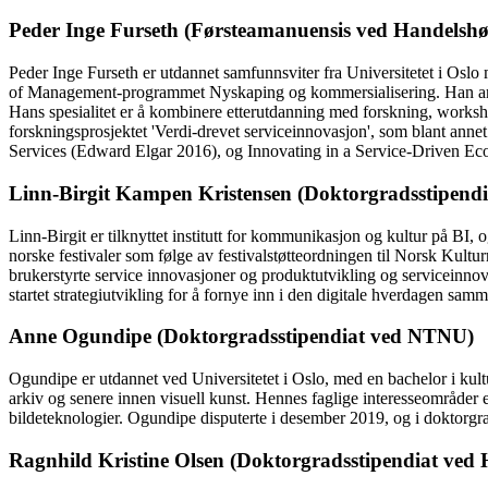
Peder Inge Furseth (Førsteamanuensis ved Handelshø
Peder Inge Furseth er utdannet samfunnsviter fra Universitetet i Osl
of Management-programmet Nyskaping og kommersialisering. Han arbeid
Hans spesialitet er å kombinere etterutdanning med forskning, worksho
forskningsprosjektet 'Verdi-drevet serviceinnovasjon', som blant ann
Services (Edward Elgar 2016), og Innovating in a Service-Driven E
Linn-Birgit Kampen Kristensen (Doktorgradsstipendi
Linn-Birgit er tilknyttet institutt for kommunikasjon og kultur på BI
norske festivaler som følge av festivalstøtteordningen til Norsk Kult
brukerstyrte service innovasjoner og produktutvikling og serviceinn
startet strategiutvikling for å fornye inn i den digitale hverdagen sa
Anne Ogundipe (Doktorgradsstipendiat ved NTNU)
Ogundipe er utdannet ved Universitetet i Oslo, med en bachelor i kultu
arkiv og senere innen visuell kunst. Hennes faglige interesseområder er
bildeteknologier. Ogundipe disputerte i desember 2019, og i doktorgra
Ragnhild Kristine Olsen (Doktorgradsstipendiat ved