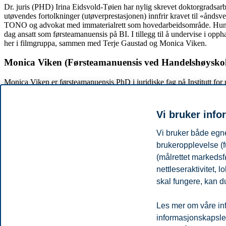
Dr. juris (PHD) Irina Eidsvold-Tøien har nylig skrevet doktorgradsar
utøvendes fortolkninger (utøverprestasjonen) innfrir kravet til «åndsve
TONO og advokat med immaterialrett som hovedarbeidsområde. Hun har 
dag ansatt som førsteamanuensis på BI. I tillegg til å undervise i opp
her i filmgruppa, sammen med Terje Gaustad og Monica Viken.
Monica Viken (Førsteamanuensis ved Handelshøyskol
Monica Viken er førsteamanuensis PhD i juridiske fag på Institutt fo
Hennes avhandling handlet om bruk av markedsundersøkelser som bevi
forretningsjus og økonomi og er ansvarlig for en rekke kurs innen juri
også medredaktør for Tidsskrift for forretningsjus. I Digitization an
Vi bruker info
Peter Booth (Postdoktor i prosjektet, Handelshøyskol
Vi bruker både egne
brukeropplevelse (f
Booth har både en mastergrad i finans fra London School of Economics
(målrettet markedsf
Rotterdam. I dette prosjektet arbeider Booth med de kvantitative under
diversitet.
nettleseraktivitet,
skal fungere, kan du
Kristian Alm (Førsteamanuensis ved Handelshøyskole
Les mer om våre inf
Alm er førsteamanuensis i etikk ved Institutt for
kommunikasjon og kult
de seinere år har han særlig forsket på ansattes ytringsfrihet i organisa
informasjonskapsler.
konsekvenser for individuelle litteraturpreferanser.