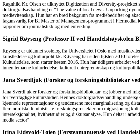
Ragnhild Kr. Olsen er tilknyttet Digitization and Diversity-prosjekte
doktorgradsavhandling er "The value of local news. Unpacking dynamic
medievitenskap. Hun har en bred bakgrunn fra mediebedrifter og akad
fagansvarlig for BI Master of Management-programmet i Flermedial ledel
rapporter om journalistikk og medieutvikling.
Sigrid Røyseng (Professor II ved Handelshøyskolen B
Røyseng er utdannet sosiolog fra Universitetet i Oslo med musikkvite
kunstledelse og kulturpolitikk. Røyseng har siden høsten 2010 forele
Kulturledelse, som starter høsten 2016. Hun har tidligere arbeidet ve
innen temaene kulturledelse, kulturelt entreprenørskap og kulturpoliti
Jana Sverdljuk (Forsker og forskningsbibliotekar ved
Jana Sverdljuk er forsker og forskningsbibliotekar, og jobber med m
for tverrfaglige kulturstudier. Hennes doktorgradsavhandling undersøk
kjønnede representasjoner og tendensene mot marginalisering og distans
flere nordiske feministiske forskningsprosjekter om migrasjon og kult
interseksjonalitet, hvithetstudier og diskursanalyse. Hun deltar i arbe
media sector".
Irina Eidsvold-Tøien (Førsteamanuensis ved Handels