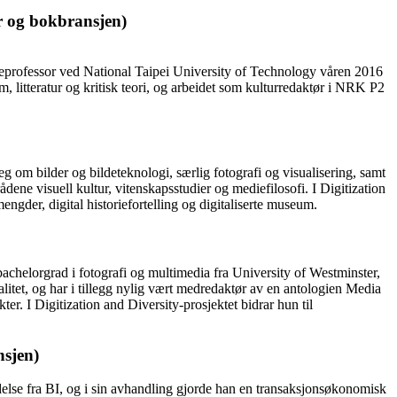
r og bokbransjen)
steprofessor ved National Taipei University of Technology våren 2016
, litteratur og kritisk teori, og arbeidet som kulturredaktør i NRK P2
g om bilder og bildeteknologi, særlig fotografi og visualisering, samt
ene visuell kultur, vitenskapsstudier og mediefilosofi. I Digitization
gder, digital historiefortelling og digitaliserte museum.
bachelorgrad i fotografi og multimedia fra University of Westminster,
litet, og har i tillegg nylig vært medredaktør av en antologien Media
. I Digitization and Diversity-prosjektet bidrar hun til
nsjen)
delse fra BI, og i sin avhandling gjorde han en transaksjonsøkonomisk