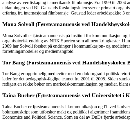
analyse av verdiskaping i amerikansk filmbransje. Fra 1999 til 2004 
utdanningen ved BI. Gaustads forskningsinteresser er primært organis
erfaring fra internasjonal filmbransje. Gaustad leder arbeidspakke 3 o
Mona Solvoll (Førsteamanuensis ved Handelshøyskolen
Mona Solvoll er førsteamanuensis på Institutt for kommunikasjon og
organisatorisk endring av NRK Sporten som allmennkringkaster. Hun 
2009 har Solvoll forsket på endringer i kommunikasjon- og mediebransj
forretningsmodeller og mediemangfold.
Tor Bang (Førsteamanuensis ved Handelshøyskolen B
Tor Bang er opprinnelig medieviter med en doktorgrad i politisk ret
leder for det pedagogisk-faglige teamet fra 2001 til 2005. Siden saml
redigert en rekke bøker om markedskommunikasjon og medier, blant a
Taina Bucher (Førsteamanuensis ved Universitetet i
Taina Bucher er førsteamanuensis i kommunikasjon og IT ved Universite
bokmanuskript som utforsker makt og politikk i algoritmer i samtiden
Economics and Political Science. Som en del av DnDs fjerde arbeidsp