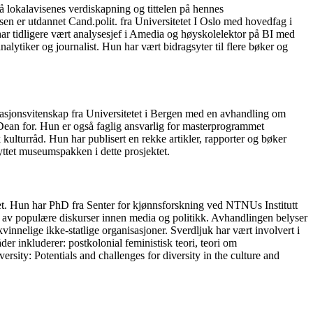
å lokalavisenes verdiskapning og tittelen på hennes
en er utdannet Cand.polit. fra Universitetet I Oslo med hovedfag i
r tidligere vært analysesjef i Amedia og høyskolelektor på BI med
lytiker og journalist. Hun har vært bidragsyter til flere bøker og
sasjonsvitenskap fra Universitetet i Bergen med en avhandling om
 Dean for. Hun er også faglig ansvarlig for masterprogrammet
ulturråd. Hun har publisert en rekke artikler, rapporter og bøker
nyttet museumspakken i dette prosjektet.
et. Hun har PhD fra Senter for kjønnsforskning ved NTNUs Institutt
ys av populære diskurser innen media og politikk. Avhandlingen belyser
innelige ikke-statlige organisasjoner. Sverdljuk har vært involvert i
r inkluderer: postkolonial feministisk teori, teori om
ersity: Potentials and challenges for diversity in the culture and