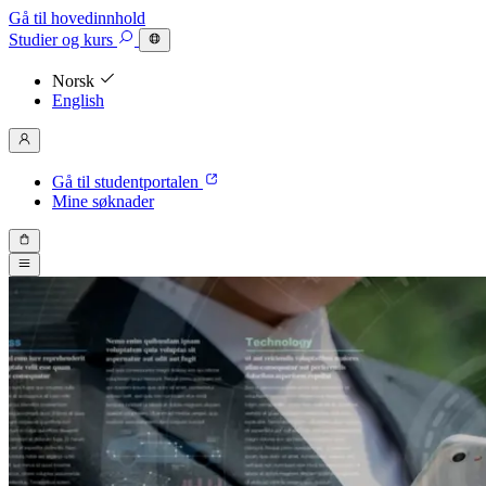
Gå til hovedinnhold
Studier
og kurs
Norsk
English
Gå til studentportalen
Mine søknader