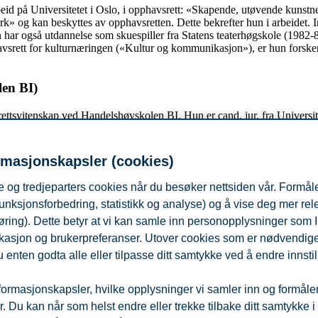
beid på Universitetet i Oslo, i opphavsrett: «Skapende, utøvende kunst
rk» og kan beskyttes av opphavsretten. Dette bekrefter hun i arbeidet. I
også utdannelse som skuespiller fra Statens teaterhøgskole (1982-85),
havsrett for kulturnæringen («Kultur og kommunikasjon»), er hun forsker.
en BI)
r rettsvitenskap ved Handelshøyskolen BI. Hun er cand. jur. fra Univer
s i varemerke- og markedsføringsrett og er utgitt på Gyldendal Akade
diske emner på BI. Hun underviser og forsker i immaterialrett, markedsf
d Diversity prosjektet er hun med på arbeidspakken om film, med fokus p
rmasjonskapsler (cookies)
en BI)
 og tredjeparters cookies når du besøker nettsiden vår. Formåle
unksjonsforbedring, statistikk og analyse) og å vise deg mer re
 og en mastergrad i visuell kunst fra Kunsthøgskolen i Oslo. Han dispu
øring). Dette betyr at vi kan samle inn personopplysninger som 
søkelsene på tvers av de ulike delprosjektene, samtidig som han fordyper
 lokasjon og brukerpreferanser. Utover cookies som er nødvendige 
 enten godta alle eller tilpasse ditt samtykke ved å endre innstil
n BI)
ormasjonskapsler, hvilke opplysninger vi samler inn og formålene 
ur, handelshøyskolen BI. Han er utdannet teolog fra Universitet
et i 
sjoner, varsling og tillit til medieinstitusjoner og finanskonsern. I dett
 Du kan når som helst endre eller trekke tilbake ditt samtykke i