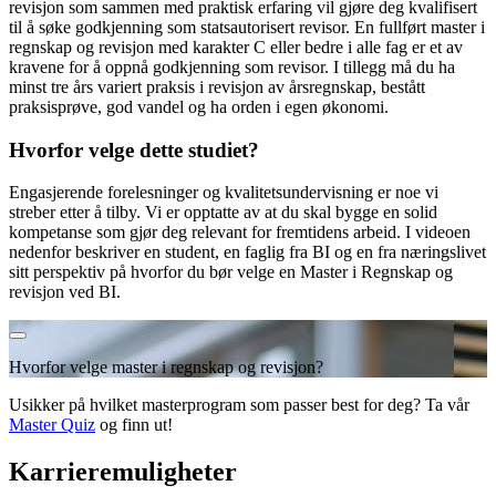
revisjon som sammen med praktisk erfaring vil gjøre deg kvalifisert
til å søke godkjen­ning som statsautorisert revisor. En fullført master i
regnskap og revisjon med karakter C eller bedre i alle fag er et av
kravene for å oppnå godkjenning som revisor. I tillegg må du ha
minst tre års variert praksis i revisjon av årsregnskap, bestått
praksisprøve, god vandel og ha orden i egen økonomi.
Hvorfor velge dette studiet?
Engasjerende forelesninger og kvalitetsundervisning er noe vi
streber etter å tilby. Vi er opptatte av at du skal bygge en solid
kompetanse som gjør deg relevant for fremtidens arbeid. I videoen
nedenfor beskriver en student, en faglig fra BI og en fra næringslivet
sitt perspektiv på hvorfor du bør velge en Master i Regnskap og
revisjon ved BI.
Hvorfor velge master i regnskap og revisjon?
Usikker på hvilket masterprogram som passer best for deg? Ta vår
Master Quiz
og finn ut!
Karrieremuligheter