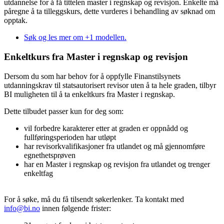
utdannelse for å få tittelen master i regnskap og revisjon. Enkelte må
påregne å ta tilleggskurs, dette vurderes i behandling av søknad om
opptak.
Søk og les mer om +1 modellen.
Enkeltkurs fra Master i regnskap og revisjon
Dersom du som har behov for å oppfylle Finanstilsynets
utdanningskrav til statsautorisert revisor uten å ta hele graden, tilbyr
BI muligheten til å ta enkeltkurs fra Master i regnskap.
Dette tilbudet passer kun for deg som:
vil forbedre karakterer etter at graden er oppnådd og
fullføringsperioden har utløpt
har revisorkvalifikasjoner fra utlandet og må gjennomføre
egnethetsprøven
har en Master i regnskap og revisjon fra utlandet og trenger
enkeltfag
For å søke, må du få tilsendt søkerlenker. Ta kontakt med
info@bi.no
innen følgende frister: