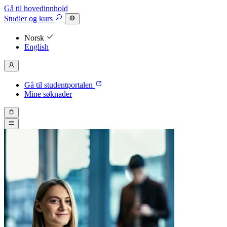
Gå til hovedinnhold
Studier
og kurs
Norsk
English
Gå til studentportalen
Mine søknader