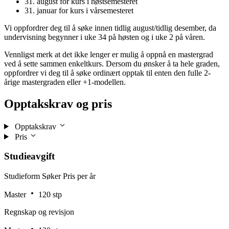
31. august for kurs i høstsemesteret
31. januar for kurs i vårsemesteret
Vi oppfordrer deg til å søke innen tidlig august/tidlig desember, da
undervisning begynner i uke 34 på høsten og i uke 2 på våren.
Vennligst merk at det ikke lenger er mulig å oppnå en mastergrad
ved å sette sammen enkeltkurs. Dersom du ønsker å ta hele graden,
oppfordrer vi deg til å søke ordinært opptak til enten den fulle 2-
årige mastergraden eller +1-modellen.
Opptakskrav og pris
Opptakskrav
Pris
Studieavgift
Studieform
Søker
Pris per år
Master
120 stp
Regnskap og revisjon