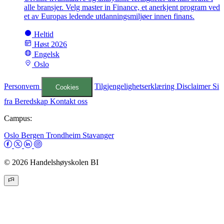
alle bransjer. Velg master in Finance, et anerkjent program ved
et av Europas ledende utdanningsmiljøer innen finans.
Heltid
Høst 2026
Engelsk
Oslo
Personvern
Tilgjengelighetserklæring
Disclaimer
Si
Cookies
fra
Beredskap
Kontakt oss
Campus:
Oslo
Bergen
Trondheim
Stavanger
© 2026 Handelshøyskolen BI