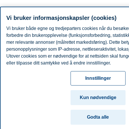
Vi bruker informasjonskapsler (cookies)
Vi bruker både egne og tredjeparters cookies når du besøker
forbedre din brukeropplevelse (funksjonsforbedring, statisti
mer relevante annonser (målrettet markedsføring). Dette bety
personopplysninger som IP-adresse, nettleseraktivitet, lokas
Utover cookies som er nødvendige for at nettsiden skal fung
eller tilpasse ditt samtykke ved å endre innstillinger.
Les mer om våre informasjonskapsler, hvilke opplysninger vi
Innstillinger
innstillinger for informasjonskapsler. Du kan når som helst end
samtykke i innstillingene ved å klikke på «Cookies» nederst 
Kun nødvendige
For mer informasjon, se vår
cookie-erklæring
Godta alle