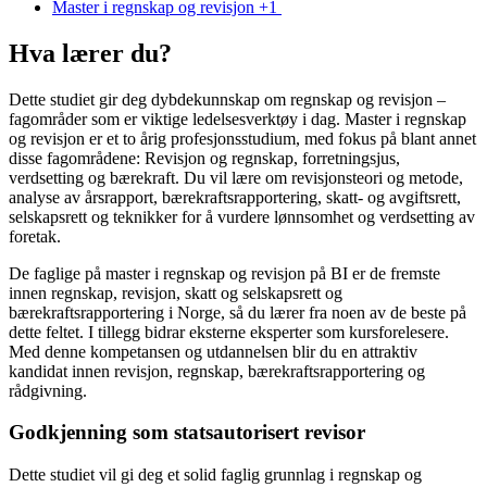
Master i regnskap og revisjon +1
Hva lærer du?
Dette studiet gir deg dybdekunnskap om regnskap og revisjon –
fagområder som er viktige ledelsesverktøy i dag. Master i regnskap
og revisjon er et to årig profesjonsstudium, med fokus på blant annet
disse fagområdene: Revisjon og regnskap, forretningsjus,
verdsetting og bærekraft. Du vil lære om revisjonsteori og metode,
analyse av årsrapport, bærekraftsrapportering, skatt- og avgiftsrett,
selskapsrett og teknikker for å vurdere lønnsomhet og verdsetting av
foretak.
De faglige på master i regnskap og revisjon på BI er de fremste
innen regnskap, revisjon, skatt og selskapsrett og
bærekraftsrapportering i Norge, så du lærer fra noen av de beste på
dette feltet. I tillegg bidrar eksterne eksperter som kursforelesere.
Med denne kompetansen og utdannelsen blir du en attraktiv
kandidat innen revisjon, regnskap, bærekraftsrapportering og
rådgivning.
Godkjenning som statsautorisert revisor
Dette studiet vil gi deg et solid faglig grunnlag i regnskap og