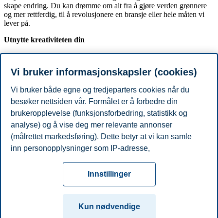
skape endring. Du kan drømme om alt fra å gjøre verden grønnere
og mer rettferdig, til å revolusjonere en bransje eller hele måten vi
lever på.
Utnytte kreativiteten din
Ønsket om å formidle noe er ofte viktig for deg hvis du motiveres av
å utnytte kreativiteten din. Du vil være med å skape opplevelser eller
Vi bruker informasjonskapsler (cookies)
fortelle historier som vekker følelser og inspirasjon hos andre.
Vi bruker både egne og tredjeparters cookies når du
Stor variasjon og stadig noe nytt
besøker nettsiden vår. Formålet er å forbedre din
Nysgjerrighet og spenningssøking er ofte viktig for deg når du
brukeropplevelse (funksjonsforbedring, statistikk og
motiveres av variasjon. Du vil kanskje unngå kjedsomhet og rutiner,
stadig lære nye ting eller ha lyst til å bruke mange forskjellige sider
analyse) og å vise deg mer relevante annonser
av deg selv.
(målrettet markedsføring). Dette betyr at vi kan samle
inn personopplysninger som IP-adresse,
TA STUDIEOMATEN
nettleseraktivitet, lokasjon og brukerpreferanser. Utover
Personvern
Tilgjengelighetserklæring
Disclaimer
Si
cookies som er nødvendige for at nettsiden skal
Cookies
Innstillinger
fungere, kan du enten godta alle eller tilpasse ditt
fra
Beredskap
Kontakt oss
samtykke ved å endre innstillinger.
Campus:
Kun nødvendige