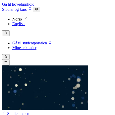
Gå til hovedinnhold
Studier
og kurs
Norsk
English
Gå til studentportalen
Mine søknader
Studieomaten