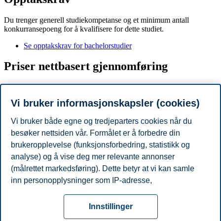
Du trenger generell studiekompetanse og et minimum antall
konkurransepoeng for å kvalifisere for dette studiet.
Se opptakskrav for bachelorstudier
Priser nettbasert gjennomføring
Se denne siden for prisoversikt for heltid
Se denne siden for prisoversiktoversikten for deltid og
Vi bruker informasjonskapsler (cookies)
høyskolekurs
Vi bruker både egne og tredjeparters cookies når du
Prisene justeres årlig etter normal prisøkning i samfunnet forøvrig.
besøker nettsiden vår. Formålet er å forbedre din
Som student på BI har du mulighet til å søke om lån og stipend fra
brukeropplevelse (funksjonsforbedring, statistikk og
Lånekassen
.
analyse) og å vise deg mer relevante annonser
BI er en uavhengig kunnskapstiftelse. Det betyr at et eventuelt
(målrettet markedsføring). Dette betyr at vi kan samle
overskudd går tilbake til skolen i form av utvikling av studiene og
inn personopplysninger som IP-adresse,
mer forskning.
nettleseraktivitet, lokasjon og brukerpreferanser. Utover
Personvern
Tilgjengelighetserklæring
Disclaimer
Si
cookies som er nødvendige for at nettsiden skal
Cookies
Innstillinger
fungere, kan du enten godta alle eller tilpasse ditt
fra
Beredskap
Kontakt oss