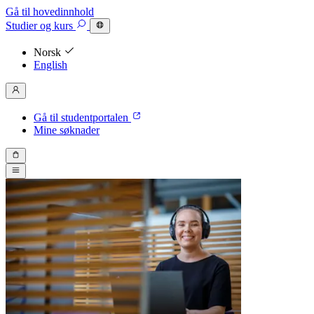
Gå til hovedinnhold
Studier
og kurs
Norsk
English
Gå til studentportalen
Mine søknader