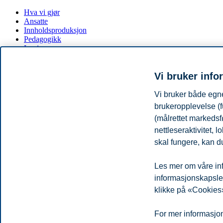
Hva vi gjør
Ansatte
Innholdsproduksjon
Pedagogikk
Læringsarenaer
Læringsteknologi
Læringsanalyse
Vi bruker info
Fokus-områder:
Vi bruker både egne
Leveransemodellen
brukeropplevelse (f
Vi vil oppdatere og utvikle læringsteknologi-porteføljen vår kon
(målrettet markedsf
Learning Analytics
nettleseraktivitet,
Med større innsikt gjennom læringsanalyse kan vi forbedre frem
Læringsopplevelsen
skal fungere, kan du
Ved å benytte oss av læringsteknologi vil vi skape inspirerende, 
Kontakt
Les mer om våre inf
For å sikre relevante «skills» samarbeider vi med/og ønsker utvi
informasjonskapsler.
klikke på «Cookies»
Personvern
Tilgjengelighetserklæring
Disclaimer
Si 
Cookies
For mer informasjon