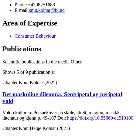
Phone
+4798251688
E-mail
knut.kolnar@bi.no
Area of Expertise
Consumer Behaviour
Publications
Scientific publications
In the media
Other
Shows
5
of 9 publication(s)
Chapter
Knut Kolnar (2025)
Det maskuline dilemma. Sentripetal og peripetal
vold
Vold i kulturen. Perspektiver på skole, idrett, religion, musikk,
litteratur og kjønn
p. 49-107
Doi:
https://doi.org/10.55669/oa510100
Chapter
Knut Helge Kolnar (2021)