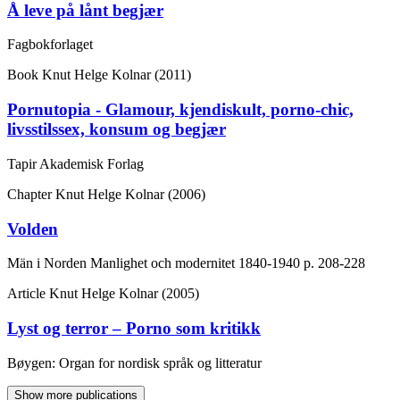
Å leve på lånt begjær
Fagbokforlaget
Book
Knut Helge Kolnar (2011)
Pornutopia - Glamour, kjendiskult, porno-chic,
livsstilssex, konsum og begjær
Tapir Akademisk Forlag
Chapter
Knut Helge Kolnar (2006)
Volden
Män i Norden Manlighet och modernitet 1840-1940
p. 208-228
Article
Knut Helge Kolnar (2005)
Lyst og terror – Porno som kritikk
Bøygen: Organ for nordisk språk og litteratur
Show more publications