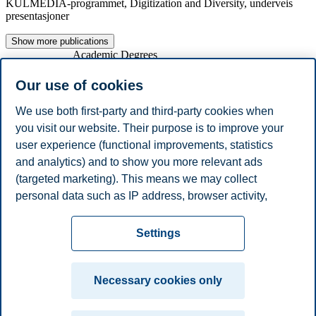
KULMEDIA-programmet, Digitization and Diversity, underveis
presentasjoner
Show more publications
Academic Degrees
Year
Academic Department
Degree
Our use of cookies
2015
University of Oslo
Ph.D Dr. Juris
2001
University of Oslo
Master Cand. Jur.
We use both first-party and third-party cookies when
Work Experience
you visit our website. Their purpose is to improve your
Year
Employer
Job Title
user experience (functional improvements, statistics
2023 - Present
Handelshøyskolen BI
Professor
2016 - 2023
BI Norwegian Business School
Associate professor
and analytics) and to show you more relevant ads
2006 - 2011
TONO
Lawyer
(targeted marketing). This means we may collect
2001 - 2006
Bull & Co
Lawyer
personal data such as IP address, browser activity,
Show / hide ( 2 )
location and user preferences. Beyond the cookies
Privacy policy
Disclaimer
Speak up
Emergency
necessary for the website to function, you can either
Cookies
Settings
accept all cookies or customize your consent in the
plan
Contact us
settings.
Campus:
Necessary cookies only
Read more about the cookies we use, what information
Oslo
Bergen
Trondheim
Stavanger
we collect, and purposes in the cookie settings. You