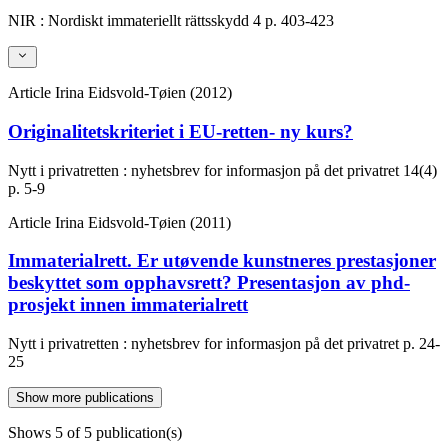
NIR : Nordiskt immateriellt rättsskydd
4
p. 403-423
Article
Irina Eidsvold-Tøien (2012)
Originalitetskriteriet i EU-retten- ny kurs?
Nytt i privatretten : nyhetsbrev for informasjon på det privatret
14(4)
p. 5-9
Article
Irina Eidsvold-Tøien (2011)
Immaterialrett. Er utøvende kunstneres prestasjoner
beskyttet som opphavsrett? Presentasjon av phd-
prosjekt innen immaterialrett
Nytt i privatretten : nyhetsbrev for informasjon på det privatret
p. 24-
25
Show more publications
Shows
5
of 5 publication(s)