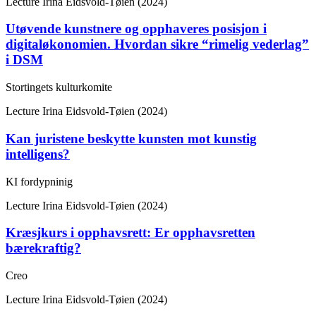
Lecture
Irina Eidsvold-Tøien (2024)
Utøvende kunstnere og opphaveres posisjon i
digitaløkonomien. Hvordan sikre “rimelig vederlag”
i DSM
Stortingets kulturkomite
Lecture
Irina Eidsvold-Tøien (2024)
Kan juristene beskytte kunsten mot kunstig
intelligens?
KI fordypninig
Lecture
Irina Eidsvold-Tøien (2024)
Kræsjkurs i opphavsrett: Er opphavsretten
bærekraftig?
Creo
Lecture
Irina Eidsvold-Tøien (2024)