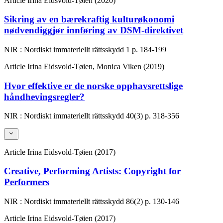
Article
Irina Eidsvold-Tøien (2020)
Sikring av en bærekraftig kulturøkonomi
nødvendiggjør innføring av DSM-direktivet
NIR : Nordiskt immateriellt rättsskydd
1
p. 184-199
Article
Irina Eidsvold-Tøien, Monica Viken (2019)
Hvor effektive er de norske opphavsrettslige
håndhevingsregler?
NIR : Nordiskt immateriellt rättsskydd
40(3)
p. 318-356
Article
Irina Eidsvold-Tøien (2017)
Creative, Performing Artists: Copyright for
Performers
NIR : Nordiskt immateriellt rättsskydd
86(2)
p. 130-146
Article
Irina Eidsvold-Tøien (2017)