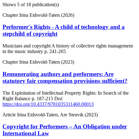
Shows
5
of 18 publication(s)
Chapter
Irina Eidsvold-Tøien (2026)
Performer's Rights - A child of technology and a
stepchild of copyright
Musicians and copyright A history of collective rights management
in the music industry
p. 241-265
Chapter
Irina Eidsvold-Tøien (2023)
Remunerating authors and performers: Are
statutory fair compensation provisions sufficient?
The Exploitation of Intellectual Property Rights: In Search of the
Right Balance
p. 187-215
Doi:
https://doi.org/10.4337/9781035311460.00013
Article
Irina Eidsvold-Tøien, Are Stenvik (2023)
Copyright for Performers – An Obligation under
International Law