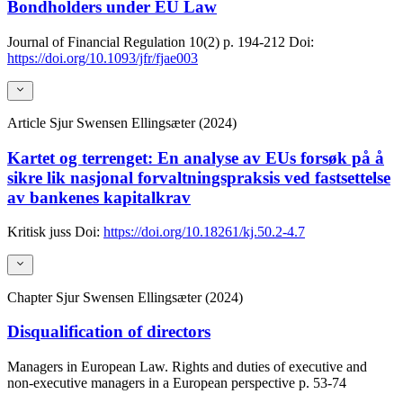
Bondholders under EU Law
Journal of Financial Regulation
10(2)
p. 194-212
Doi:
https://doi.org/10.1093/jfr/fjae003
Article
Sjur Swensen Ellingsæter (2024)
Kartet og terrenget: En analyse av EUs forsøk på å
sikre lik nasjonal forvaltningspraksis ved fastsettelse
av bankenes kapitalkrav
Kritisk juss
Doi:
https://doi.org/10.18261/kj.50.2-4.7
Chapter
Sjur Swensen Ellingsæter (2024)
Disqualification of directors
Managers in European Law. Rights and duties of executive and
non-executive managers in a European perspective
p. 53-74