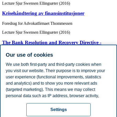
Lecture
Sjur Swensen Ellingsæter (2016)
Krisehåndtering av finansinstitusjoner
Foredrag for Advokatfirmaet Thommessen
Lecture
Sjur Swensen Ellingsæter (2016)
The Bank Resolution and Recovery Directive -
Balancing financial stability and the rights of
creditors of financial institutions
Our use of cookies
Lunsjseminar arrangert av forskergruppen Selskaper, markeder,
We use both first-party and third-party cookies when
samfunn og miljø
you visit our website. Their purpose is to improve your
user experience (functional improvements, statistics
Show more publications
Academic Degrees
and analytics) and to show you more relevant ads
Year
Academic Department
Degree
(targeted marketing). This means we may collect
2020
University of Oslo
PhD
personal data such as IP address, browser activity,
2012
University of Oslo
Master of Laws
location and user preferences. Beyond the cookies
Privacy policy
Disclaimer
Speak up
Emergency
necessary for the website to function, you can either
Cookies
Settings
accept all cookies or customize your consent in the
plan
Contact us