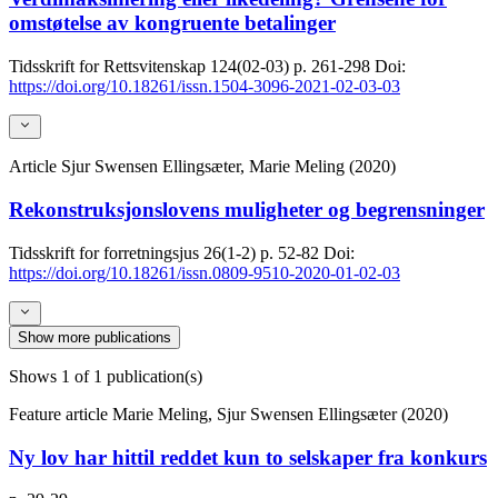
omstøtelse av kongruente betalinger
Tidsskrift for Rettsvitenskap
124(02-03)
p. 261-298
Doi:
https://doi.org/10.18261/issn.1504-3096-2021-02-03-03
Article
Sjur Swensen Ellingsæter, Marie Meling (2020)
Rekonstruksjonslovens muligheter og begrensninger
Tidsskrift for forretningsjus
26(1-2)
p. 52-82
Doi:
https://doi.org/10.18261/issn.0809-9510-2020-01-02-03
Show more publications
Shows
1
of 1 publication(s)
Feature article
Marie Meling, Sjur Swensen Ellingsæter (2020)
Ny lov har hittil reddet kun to selskaper fra konkurs