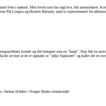
et frem i møtene. Men hvem som har sagt hva, blir anonymisert. Komi
sjefene Pål Longva og Øystein Børsum, samt to representanter fra allme
engepolitiske komité og blir betegnet som en "hauk". Hun blir en motv
ache avviser at de er opptatte av "ulike fuglearter" og kaller det en ove
uen» Steinar Holden i Norges Banks rentekomité.