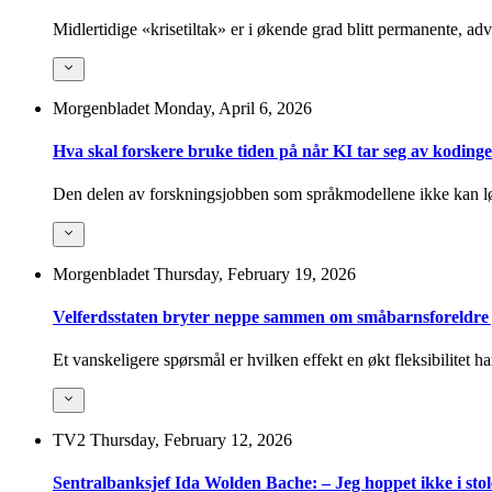
Midlertidige «krisetiltak» er i økende grad blitt permanente, ad
Morgenbladet
Monday, April 6, 2026
Hva skal forskere bruke tiden på når KI tar seg av koding
Den delen av forskningsjobben som språkmodellene ikke kan løs
Morgenbladet
Thursday, February 19, 2026
Velferdsstaten bryter neppe sammen om småbarnsforeldre j
Et vanskeligere spørsmål er hvilken effekt en økt fleksibilitet h
TV2
Thursday, February 12, 2026
Sentralbanksjef Ida Wolden Bache: – Jeg hoppet ikke i stol