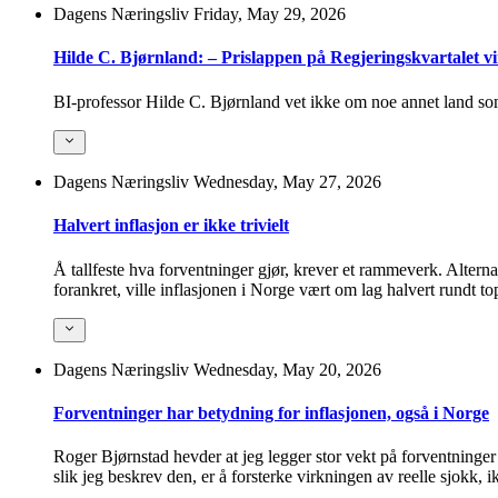
Dagens Næringsliv
Friday, May 29, 2026
Hilde C. Bjørnland: – Prislappen på Regjeringskvartalet vi
BI-professor Hilde C. Bjørnland vet ikke om noe annet land so
Dagens Næringsliv
Wednesday, May 27, 2026
Halvert inflasjon er ikke trivielt
Å tallfeste hva forventninger gjør, krever et rammeverk. Altern
forankret, ville inflasjonen i Norge vært om lag halvert rundt
Dagens Næringsliv
Wednesday, May 20, 2026
Forventninger har betydning for inflasjonen, også i Norge
Roger Bjørnstad hevder at jeg legger stor vekt på forventninger
slik jeg beskrev den, er å forsterke virkningen av reelle sjokk, 