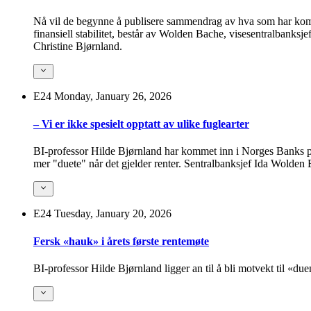
Nå vil de begynne å publisere sammendrag av hva som har komm
finansiell stabilitet, består av Wolden Bache, visesentralbank
Christine Bjørnland.
E24
Monday, January 26, 2026
– Vi er ikke spesielt opptatt av ulike fuglearter
BI-professor Hilde Bjørnland har kommet inn i Norges Banks p
mer "duete" når det gjelder renter. Sentralbanksjef Ida Wolden B
E24
Tuesday, January 20, 2026
Fersk «hauk» i årets første rentemøte
BI-professor Hilde Bjørnland ligger an til å bli motvekt til «d