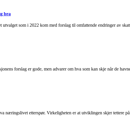
ig bra
t utvalget som i 2022 kom med forslag til omfattende endringer av skat
jonens forslag er gode, men advarer om hva som kan skje når de havner
 næringslivet etterspør. Virkeligheten er at utviklingen skjer tettere p