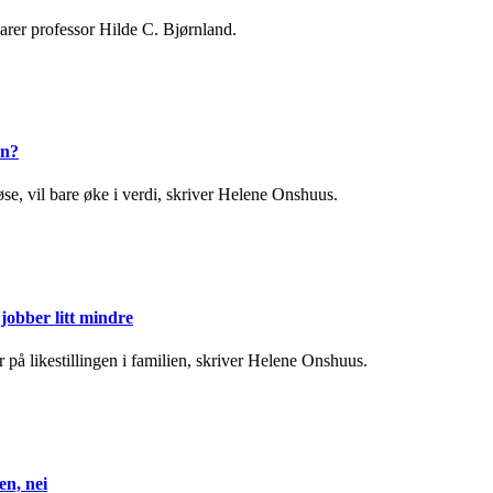
varer professor Hilde C. Bjørnland.
en?
e, vil bare øke i verdi, skriver Helene Onshuus.
obber litt mindre
ar på likestillingen i familien, skriver Helene Onshuus.
en, nei