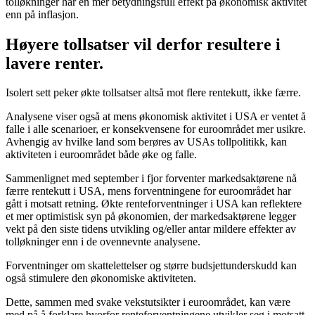
tolløkninger har en mer betydningsfull effekt på økonomisk aktivitet
enn på inflasjon.
Høyere tollsatser vil derfor resultere i
lavere renter.
Isolert sett peker økte tollsatser altså mot flere rentekutt, ikke færre.
Analysene viser også at mens økonomisk aktivitet i USA er ventet å
falle i alle scenarioer, er konsekvensene for euroområdet mer usikre.
Avhengig av hvilke land som berøres av USAs tollpolitikk, kan
aktiviteten i euroområdet både øke og falle.
Sammenlignet med september i fjor forventer markedsaktørene nå
færre rentekutt i USA, mens forventningene for euroområdet har
gått i motsatt retning. Økte renteforventninger i USA kan reflektere
et mer optimistisk syn på økonomien, der markedsaktørene legger
vekt på den siste tidens utvikling og/eller antar mildere effekter av
tolløkninger enn i de ovennevnte analysene.
Forventninger om skattelettelser og større budsjettunderskudd kan
også stimulere den økonomiske aktiviteten.
Dette, sammen med svake vekstutsikter i euroområdet, kan være
med på å forklare hvorfor renteforventningene utvikler seg i motsatt