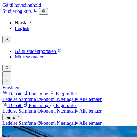
Gå til hovedinnhold
Studier
og kurs
Norsk
English
Gå til studentportalen
Mine søknader
Forsiden
Debatt
Forskning
Fagprofiler
Ledelse
Samfunn
Økonomi
Næringsliv
Alle temaer
Debatt
Forskning
Fagprofiler
Ledelse
Samfunn
Økonomi
Næringsliv
Alle temaer
Tema
Ledelse
Samfunn
Økonomi
Næringsliv
Alle temaer