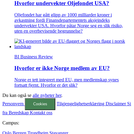
Hvorfor undervekter Oljefondet USA?
Oljefondet har gått glipp av 1000 milliarder kroner i
avkastning fordi Finansdepartementets aksjeindeks
undervekter USA. Hvorfor påtar Norge seg en slik risiko,
uten en overbevisende begrunnelse?
BI Business Review
Hvorfor er ikke Norge medlem av EU?
Norge er tett integrert med EU, men medlemskap synes
fortsatt fjernt. Hvorfor er det slik?
Du kan også se
alle nyheter her
.
Personvern
Tilgjengelighetserklæring
Disclaimer
Si
Cookies
fra
Beredskap
Kontakt oss
Campus:
Oslo
Bergen
Trondheim
Stavanger