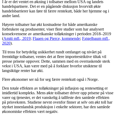
I år er det ventet en økning i tollsatser mellom USA og landets
handelspartnere. Det er en pågående diskusjon hvorvidt økte
handelsbarrierer kan føre til færre rentekutt, både her hjemme og i
andre land.
Høyere tollsatser har økt kostnadene for både amerikanske
forbrukere og produsenter, viser flere studier som har analysert
konsekvensene av amerikanske tolløkninger i perioden 2018–2019
(
Amiti mfl., 2019
;
Flaaen og Pierce, kommende
;
Fajgelbaum mfl.,
2020
).
Til tross for betydelig usikkerhet rundt omfanget og nivået på
fremtidige tollsatser, ventes det at flere importrestriktive tiltak vil
presse prisene oppover. Dette, sammen med en overraskende sterk
vekst i USA, kan være med på å forklare hvorfor utsiktene til
langsiktige renter har økt.
Flere økonomer ser nå for seg færre rentekutt også i Norge.
Den totale effekten av tolløkninger på inflasjon og rentesetting er
imidlertid kompleks. Mens økte tollsatser driver opp prisene på visse
varer og tjenester, er det vanskelig å tallfeste den samlede effekten
på prisveksten. Studiene nevnt ovenfor finner at selv om økt toll har
styrket innenlandsk produksjon i enkelte sektorer, har den samlede
økonomiske effekten vært negativ.