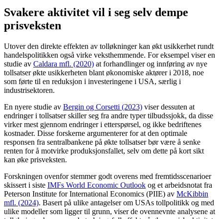
Svakere aktivitet vil i seg selv dempe
prisveksten
Utover den direkte effekten av tolløkninger kan økt usikkerhet rundt
handelspolitikken også virke veksthemmende. For eksempel viser en
studie av
Caldara mfl. (2020)
at forhandlinger og innføring av nye
tollsatser økte usikkerheten blant økonomiske aktører i 2018, noe
som førte til en reduksjon i investeringene i USA, særlig i
industrisektoren.
En nyere studie av
Bergin og Corsetti (2023)
viser dessuten at
endringer i tollsatser skiller seg fra andre typer tilbudssjokk, da disse
virker mest gjennom endringer i etterspørsel, og ikke bedriftenes
kostnader. Disse forskerne argumenterer for at den optimale
responsen fra sentralbankene på økte tollsatser bør være å senke
renten for å motvirke produksjonsfallet, selv om dette på kort sikt
kan øke prisveksten.
Forskningen ovenfor stemmer godt overens med fremtidsscenarioer
skissert i siste
IMFs World Economic Outlook
og et arbeidsnotat fra
Peterson Institute for International Economics (PIIE) av
McKibbin
mfl. (2024)
. Basert på ulike antagelser om USAs tollpolitikk og med
ulike modeller som ligger til grunn, viser de ovennevnte analysene at