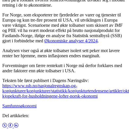
retning i de to økonomiene.
For Norge, som eksporterer tre fjerdedeler av varer og tjenester til
Europa og kun tre-fire prosent til USA, vil utviklingen i Europa
være viktigst. Scenarioene med økte tollsatser som skissert av IMF
og PIIE vil ha svært moderat effekt på brutto nasjonalprodukt for
Fastlands-Norge, ifølge en analyse fra Statistisk sentralbyrå (SSB)
gjort i forbindelse med
Økonomiske analyser 4/2024
.
Analysen viser også at økte tollsatser isolert sett peker mot lavere
renter her hjemme, mens inflasjonen endres marginalt.
Forventninger om færre rentekutt i Norge må derfor forklares med
andre faktorer enn økte tollsatser i USA.
Teksten ble først publisert i Dagens Næringsliv:
https://www.ssb.no/nasjonalregnskap-og-
konjunkturer/konjunkturer/statistikk/konjunkturtendensene/artikler/okt
kjopekraft-for-husholdningene-lofter-norsk-okonomi
Samfunnsøkonomi
Del artikkelen: