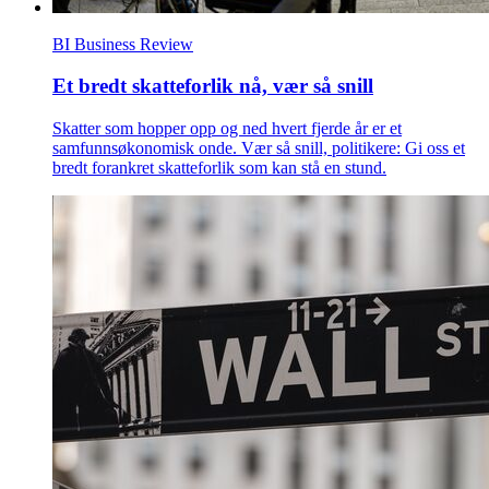
BI Business Review
Et bredt skatteforlik nå, vær så snill
Skatter som hopper opp og ned hvert fjerde år er et
samfunnsøkonomisk onde. Vær så snill, politikere: Gi oss et
bredt forankret skatteforlik som kan stå en stund.