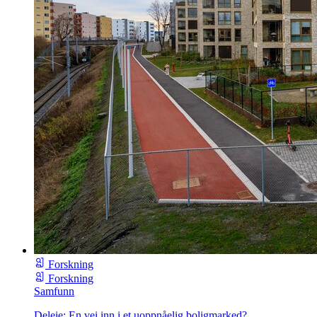
Forskning
Forskning
Samfunn
Deleie: En vei inn i et uoppnåelig boligmarked?