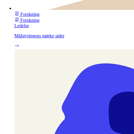
Forskning
Forskning
Ledelse
Målstyringens mørke sider