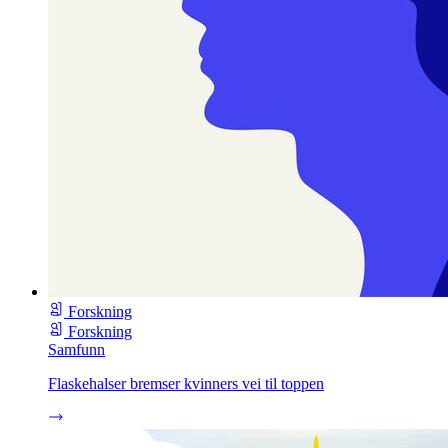
Forskning
Forskning
Samfunn
Flaskehalser bremser kvinners vei til toppen