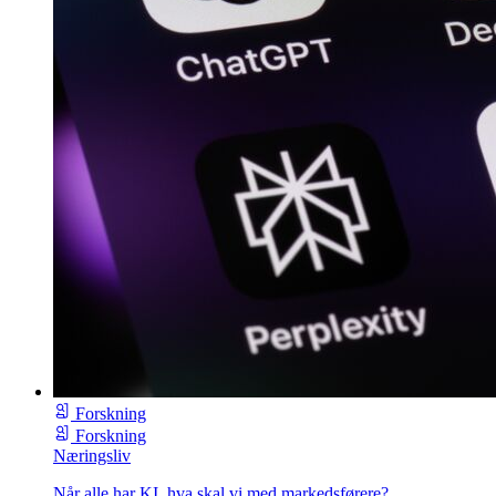
Forskning
Forskning
Næringsliv
Når alle har KI, hva skal vi med markedsførere?