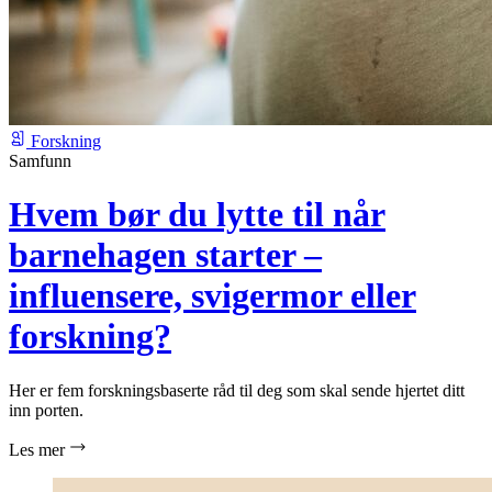
Forskning
Samfunn
Hvem bør du lytte til når
barnehagen starter –
influensere, svigermor eller
forskning?
Her er fem forskningsbaserte råd til deg som skal sende hjertet ditt
inn porten.
Les mer