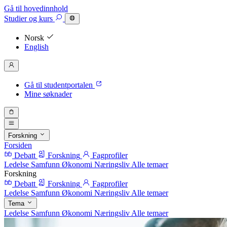
Gå til hovedinnhold
Studier
og kurs
Norsk
English
Gå til studentportalen
Mine søknader
Forskning
Forsiden
Debatt
Forskning
Fagprofiler
Ledelse
Samfunn
Økonomi
Næringsliv
Alle temaer
Forskning
Debatt
Forskning
Fagprofiler
Ledelse
Samfunn
Økonomi
Næringsliv
Alle temaer
Tema
Ledelse
Samfunn
Økonomi
Næringsliv
Alle temaer