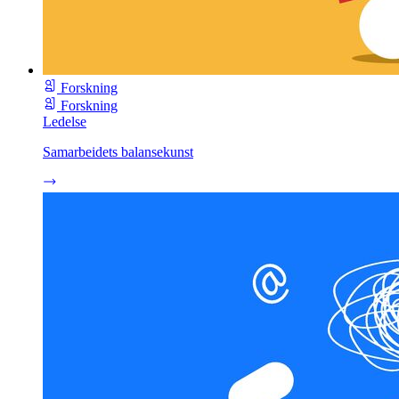
Forskning
Forskning
Ledelse
Samarbeidets balansekunst