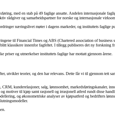
sføring, med en stab på 49 faglige ansatte. Andelen internasjonale faglige
aktiv rådgiver og samarbeidspartner for norske og internasjonale virksom
dringer næringslivet møter i dagens markeder, og instituttets faglige pu
eringene til Financial Times og ABS (Chartered association of business sch
tt klassikere innenfor fagfeltet. I tillegg publiseres det ny forskning fr
e priser og utmerkelser instituttets faglige har mottatt gjennom årene.
ter, utvikler teorier, og den har relevans. Dette får vi til gjennom tett
e, CRM, kunderelasjoner, salg, lønnsomhet, markedsføringskanaler, inn
 motiver til kjøp samt rasjonell og irrasjonell atferd rundt disse hand
llering, og økonometriske analyser av kjøpsatferd og bedrifters lønnso
slutningsmodeller.
men.