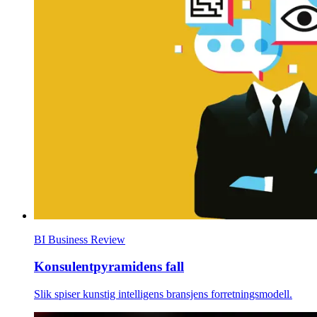
BI Business Review
Konsulentpyramidens fall
Slik spiser kunstig intelligens bransjens forretningsmodell.