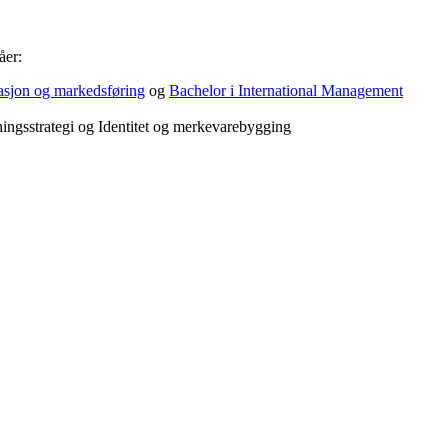
åer:
asjon og markedsføring
og
Bachelor i International Management
ningsstrategi og Identitet og merkevarebygging