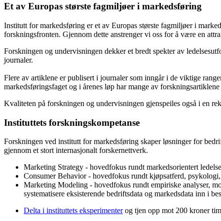
Et av Europas største fagmiljøer i markedsføring
Institutt for markedsføring er et av Europas største fagmiljøer i marked
forskningsfronten. Gjennom dette anstrenger vi oss for å være en attr
Forskningen og undervisningen dekker et bredt spekter av ledelsesutfor
journaler.
Flere av artiklene er publisert i journaler som inngår i de viktige rang
markedsføringsfaget og i årenes løp har mange av forskningsartiklene bli
Kvaliteten på forskningen og undervisningen gjenspeiles også i en rekk
Instituttets forskningskompetanse
Forskningen ved institutt for markedsføring skaper løsninger for bedrif
gjennom et stort internasjonalt forskernettverk.
Marketing Strategy - hovedfokus rundt markedsorientert ledels
Consumer Behavior - hovedfokus rundt kjøpsatferd, psykologi, og
Marketing Modeling - hovedfokus rundt empiriske analyser, mode
systematisere eksisterende bedriftsdata og markedsdata inn i be
Delta i instituttets eksperimenter
og tjen opp mot 200 kroner ti