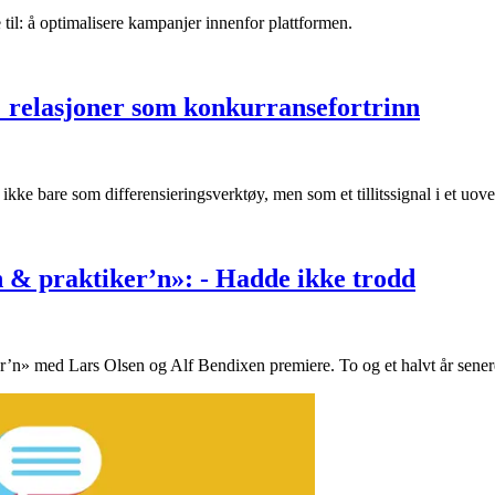
 til: å optimalisere kampanjer innenfor plattformen.
 relasjoner som konkurransefortrinn
 ikke bare som differensieringsverktøy, men som et tillitssignal i et uove
n & praktiker’n»: - Hadde ikke trodd
r’n» med Lars Olsen og Alf Bendixen premiere. To og et halvt år sener