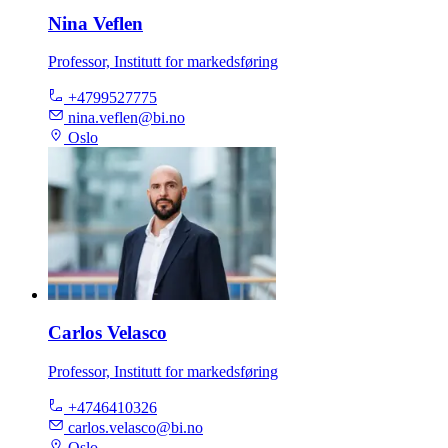
Nina Veflen
Professor, Institutt for markedsføring
+4799527775
nina.veflen@bi.no
Oslo
Carlos Velasco
Professor, Institutt for markedsføring
+4746410326
carlos.velasco@bi.no
Oslo