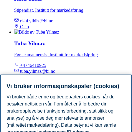
Stipendiat, Institutt for markedsføring
rishi.yildiz@bi.no
Oslo
Tuba Yilmaz
Førsteamanuensis, Institutt for markedsføring
+4746410925
tuba.yilmaz@bi.no
Oslo
Vi bruker informasjonskapsler (cookies)
Sarah Ølstøren
Vi bruker både egne og tredjeparters cookies når du
besøker nettsiden vår. Formålet er å forbedre din
Høyskolelektor, Campus Trondheim, Institutt for
markedsføring
brukeropplevelse (funksjonsforbedring, statistikk og
analyse) og å vise deg mer relevante annonser
+4790238982
(målrettet markedsføring). Dette betyr at vi kan samle
sarah.olstoren@bi.no