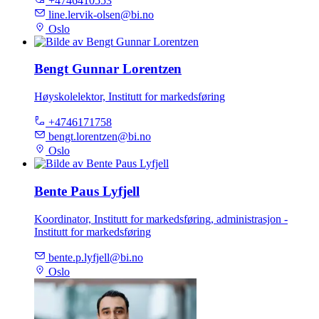
+4746410553
line.lervik-olsen@bi.no
Oslo
Bengt Gunnar Lorentzen
Høyskolelektor, Institutt for markedsføring
+4746171758
bengt.lorentzen@bi.no
Oslo
Bente Paus Lyfjell
Koordinator, Institutt for markedsføring, administrasjon -
Institutt for markedsføring
bente.p.lyfjell@bi.no
Oslo