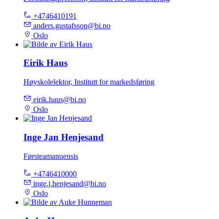
+4746410191
anders.gustafsson@bi.no
Oslo
Eirik Haus
Høyskolelektor, Institutt for markedsføring
eirik.haus@bi.no
Oslo
Inge Jan Henjesand
Førsteamanuensis
+4746410000
inge.j.henjesand@bi.no
Oslo