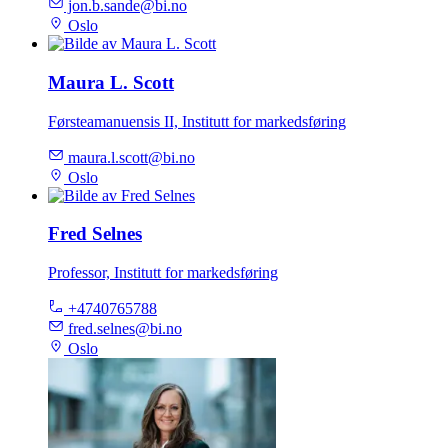
jon.b.sande@bi.no
Oslo
Maura L. Scott
Førsteamanuensis II, Institutt for markedsføring
maura.l.scott@bi.no
Oslo
Fred Selnes
Professor, Institutt for markedsføring
+4740765788
fred.selnes@bi.no
Oslo