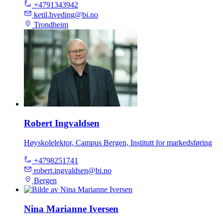
+4791343942
ketil.hveding@bi.no
Trondheim
Robert Ingvaldsen
Høyskolelektor, Campus Bergen, Institutt for markedsføring
+4798251741
robert.ingvaldsen@bi.no
Bergen
Nina Marianne Iversen