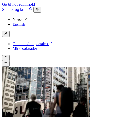
Gå til hovedinnhold
Studier
og kurs
Norsk
English
Gå til studentportalen
Mine søknader