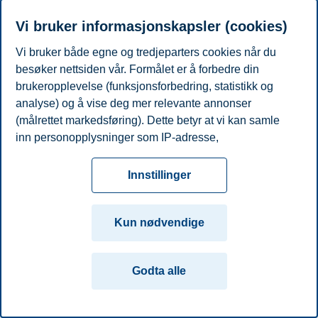
Starter:
09:00, 27. februar 2019
Vi bruker informasjonskapsler (cookies)
Slutter:
10:00, 27. februar 2019
Sted:
Handelshøyskolen BI-Campus Oslo, møterom A5Y-110
Vi bruker både egne og tredjeparters cookies når du
Kontakt:
Stefan Anchev
(stefan.anchev@bi.no)
besøker nettsiden vår. Formålet er å forbedre din
Del artikkelen:
brukeropplevelse (funksjonsforbedring, statistikk og
analyse) og å vise deg mer relevante annonser
(målrettet markedsføring). Dette betyr at vi kan samle
Personvern
Tilgjengelighetserklæring
Disclaimer
Si
Cookies
inn personopplysninger som IP-adresse,
fra
Beredskap
Kontakt oss
nettleseraktivitet, lokasjon og brukerpreferanser. Utover
Campus:
cookies som er nødvendige for at nettsiden skal
Innstillinger
fungere, kan du enten godta alle eller tilpasse ditt
Oslo
Bergen
Trondheim
Stavanger
samtykke ved å endre innstillinger.
Kun nødvendige
© 2026 Handelshøyskolen BI
Les mer om våre informasjonskapsler, hvilke
opplysninger vi samler inn og formålene i innstillinger
Godta alle
for informasjonskapsler. Du kan når som helst endre
eller trekke tilbake ditt samtykke i innstillingene ved å
klikke på «Cookies» nederst på nettsiden vår.