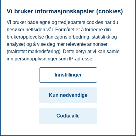
Telefon
+4798251621
E-post
atle.ilebekk@bi.no
Vi bruker informasjonskapsler (cookies)
Vi bruker både egne og tredjeparters cookies når du
Personvern
Tilgjengelighetserklæring
Disclaimer
Si
Cookies
besøker nettsiden vår. Formålet er å forbedre din
fra
Beredskap
Kontakt oss
brukeropplevelse (funksjonsforbedring, statistikk og
Campus:
analyse) og å vise deg mer relevante annonser
(målrettet markedsføring). Dette betyr at vi kan samle
Oslo
Bergen
Trondheim
Stavanger
inn personopplysninger som IP-adresse,
nettleseraktivitet, lokasjon og brukerpreferanser. Utover
© 2026 Handelshøyskolen BI
cookies som er nødvendige for at nettsiden skal
Innstillinger
fungere, kan du enten godta alle eller tilpasse ditt
samtykke ved å endre innstillinger.
Kun nødvendige
Les mer om våre informasjonskapsler, hvilke
opplysninger vi samler inn og formålene i innstillinger
Godta alle
for informasjonskapsler. Du kan når som helst endre
eller trekke tilbake ditt samtykke i innstillingene ved å
klikke på «Cookies» nederst på nettsiden vår.